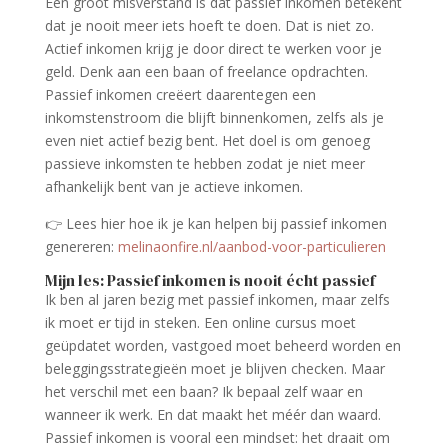
Een groot misverstand is dat passief inkomen betekent
dat je nooit meer iets hoeft te doen. Dat is niet zo.
Actief inkomen krijg je door direct te werken voor je
geld. Denk aan een baan of freelance opdrachten.
Passief inkomen creëert daarentegen een
inkomstenstroom die blijft binnenkomen, zelfs als je
even niet actief bezig bent. Het doel is om genoeg
passieve inkomsten te hebben zodat je niet meer
afhankelijk bent van je actieve inkomen.
👉 Lees hier hoe ik je kan helpen bij passief inkomen
genereren:
melinaonfire.nl/aanbod-voor-particulieren
Mijn les: Passief inkomen is nooit écht passief
Ik ben al jaren bezig met passief inkomen, maar zelfs
ik moet er tijd in steken. Een online cursus moet
geüpdatet worden, vastgoed moet beheerd worden en
beleggingsstrategieën moet je blijven checken. Maar
het verschil met een baan? Ik bepaal zelf waar en
wanneer ik werk. En dat maakt het méér dan waard.
Passief inkomen is vooral een mindset: het draait om