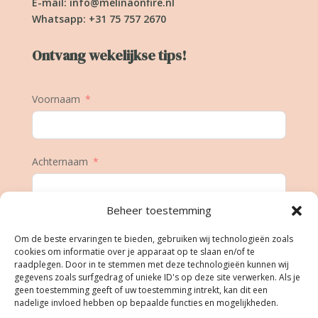
E-mail:
info@melinaonfire.nl
Whatsapp: +31 75 757 2670
Ontvang wekelijkse tips!
Voornaam
Achternaam
Beheer toestemming
E-mail
Om de beste ervaringen te bieden, gebruiken wij technologieën zoals
cookies om informatie over je apparaat op te slaan en/of te
raadplegen. Door in te stemmen met deze technologieën kunnen wij
gegevens zoals surfgedrag of unieke ID's op deze site verwerken. Als je
Geboortedatum
geen toestemming geeft of uw toestemming intrekt, kan dit een
nadelige invloed hebben op bepaalde functies en mogelijkheden.