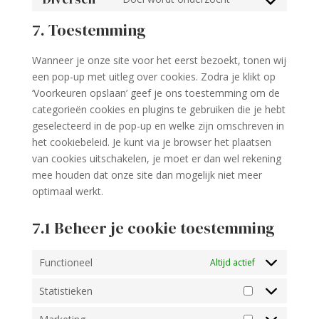
google-
Consent
service
maps
to
7. Toestemming
facebook
service
diversen
Wanneer je onze site voor het eerst bezoekt, tonen wij
een pop-up met uitleg over cookies. Zodra je klikt op
‘Voorkeuren opslaan’ geef je ons toestemming om de
categorieën cookies en plugins te gebruiken die je hebt
geselecteerd in de pop-up en welke zijn omschreven in
het cookiebeleid. Je kunt via je browser het plaatsen
van cookies uitschakelen, je moet er dan wel rekening
mee houden dat onze site dan mogelijk niet meer
optimaal werkt.
7.1 Beheer je cookie toestemming
Functioneel
Altijd actief
Statistieken
Statistieken