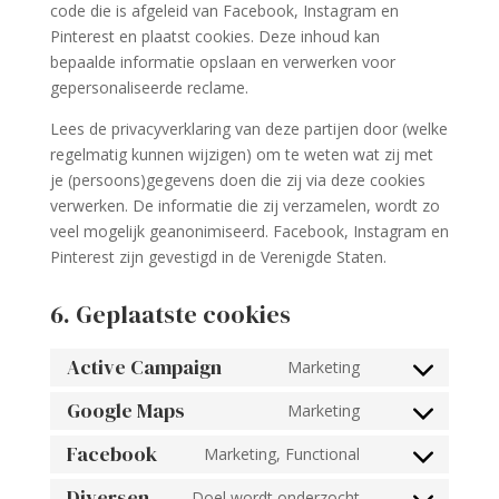
code die is afgeleid van Facebook, Instagram en
Pinterest en plaatst cookies. Deze inhoud kan
bepaalde informatie opslaan en verwerken voor
gepersonaliseerde reclame.
Lees de privacyverklaring van deze partijen door (welke
regelmatig kunnen wijzigen) om te weten wat zij met
je (persoons)gegevens doen die zij via deze cookies
verwerken. De informatie die zij verzamelen, wordt zo
veel mogelijk geanonimiseerd. Facebook, Instagram en
Pinterest zijn gevestigd in de Verenigde Staten.
6. Geplaatste cookies
Active Campaign
Marketing
Consent
to
Google Maps
Marketing
Consent
service
to
Facebook
Marketing, Functional
active-
Consent
service
campaign
to
Diversen
Doel wordt onderzocht