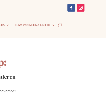
TIS
TEAM VAN MELINA ON FIRE
p:
anderen
0 november