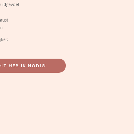
huldgevoel
nrust
en
jker:
DIT HEB IK NODIG!