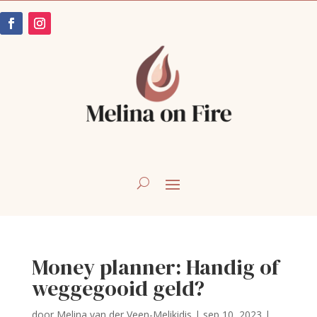
Money planner: Handig of
weggegooid geld?
door
Melina van der Veen-Melikidis
|
sep 10, 2023
|