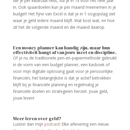
die je per kwartaal hebt, vul je in 1x voor het hele jaar
in. Ook spaardoelen kun je per maand meenemen in je
budget! Het fijne van Excel is dat je in 1 oogopslag ziet
waar je geld iedere maand blijft. Wat kost wat, en hoe
zit het de volgende maand en die maand daarop.
Een money planner kan handig zijn, maar hun
effectiviteit hangt af van jouw inzet en discipline.
Of je nu de traditionele pen-en-papiermethode gebruikt
in de vorm van een budget planner, een kasboek of
voor mijn digitale oplossing gaat voor je persoonlijke
financiën, het belangrijkste is dat je actief betrokken
blijft bij je financiële planning en regelmatig je
financiële doelen en strategieën herziet. Jouw geld,
jouw leven!
Meer leren over geld?
Luister dan mijn
podcast
! Elke aflevering een nieuw