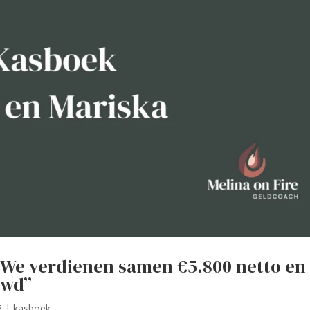
“We verdienen samen €5.800 netto en
uwd”
6
|
kasboek