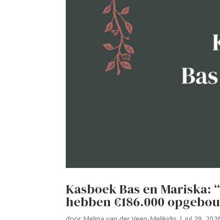
Kasboek Bas en Mariska: 
hebben €186.000 opgebo
door
Melina van der Veen-Melikidis
|
jul 29, 202