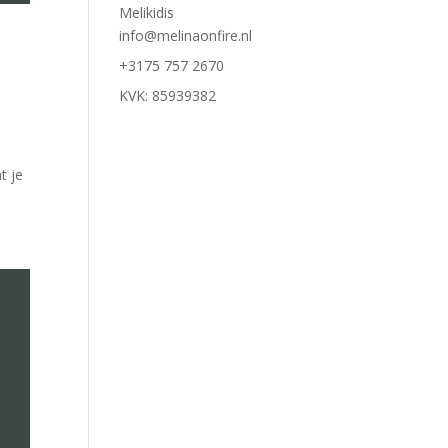
Melikidis
info@melinaonfire.nl
+3175 757 2670
KVK: 85939382
t je