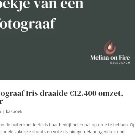
graaf Iris draaide €12.400 omzet,
r
6
|
kasboek
Aan de buitenkant leek Iris haar bedrijf helemaal op orde te hebben. O
ssionele zakelijke shoots en volle draaidagen. Haar agenda stond