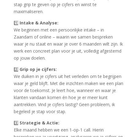
stap grip te geven op je cijfers en winst te
maximaliseren.
1️⃣
Intake & Analyse:
We beginnen met een persoonlijke intake – in
Zaandam of online – waarin we samen bespreken
waar je nu staat en waar je over 6 maanden wilt zijn. Ik
werk een concreet plan voor je uit, volledig afgestemd
op jouw doelen.
2️⃣
Grip op je cijfers:
We duiken in je cijfers uit het verleden om te begrijpen
waar je geld blijft. Met die inzichten maken we een plan
voor de toekomst. Je leert hoe, wanneer en waar je
klanten vandaan komen én hoe je er meer kunt
aantrekken. Vind je cijfers lastig? Geen probleem, ik
begeleid je stap voor stap.
3️⃣
Strategie & Actie:
Elke maand hebben we een 1-op-1 call. Hierin
bespreken we je voortgang, analyseren we je cijfers en