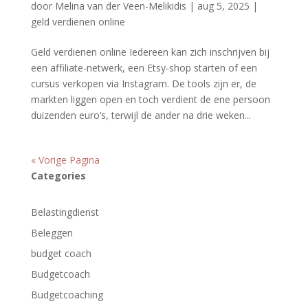
door
Melina van der Veen-Melikidis
|
aug 5, 2025
|
geld verdienen online
Geld verdienen online Iedereen kan zich inschrijven bij
een affiliate-netwerk, een Etsy-shop starten of een
cursus verkopen via Instagram. De tools zijn er, de
markten liggen open en toch verdient de ene persoon
duizenden euro’s, terwijl de ander na drie weken...
« Vorige Pagina
Categories
Belastingdienst
Beleggen
budget coach
Budgetcoach
Budgetcoaching