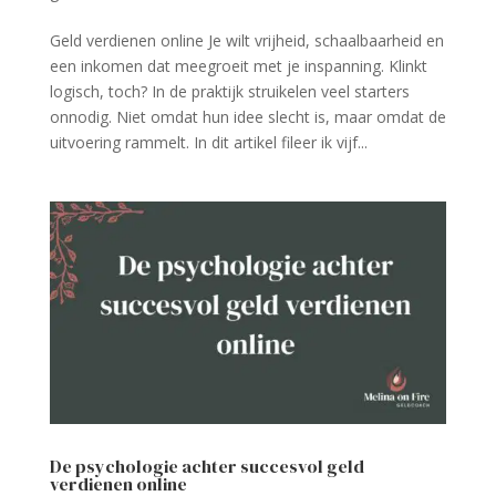
Geld verdienen online Je wilt vrijheid, schaalbaarheid en
een inkomen dat meegroeit met je inspanning. Klinkt
logisch, toch? In de praktijk struikelen veel starters
onnodig. Niet omdat hun idee slecht is, maar omdat de
uitvoering rammelt. In dit artikel fileer ik vijf...
De psychologie achter succesvol geld
verdienen online