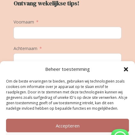
Ontvang wekelijkse tips!
Voornaam
Achternaam
Beheer toestemming
E-mail
Om de beste ervaringen te bieden, gebruiken wij technologieën zoals
cookies om informatie over je apparaat op te slaan en/of te
raadplegen. Door in te stemmen met deze technologieën kunnen wij
gegevens zoals surfgedrag of unieke ID's op deze site verwerken. Als je
Geboortedatum
geen toestemming geeft of uw toestemming intrekt, kan dit een
nadelige invloed hebben op bepaalde functies en mogelijkheden.
Accepteren
Inschrijven