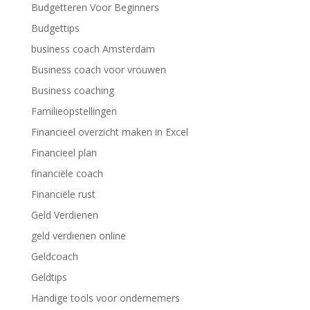
Budgetteren Voor Beginners
Budgettips
business coach Amsterdam
Business coach voor vrouwen
Business coaching
Familieopstellingen
Financieel overzicht maken in Excel
Financieel plan
financiële coach
Financiële rust
Geld Verdienen
geld verdienen online
Geldcoach
Geldtips
Handige tools voor ondernemers