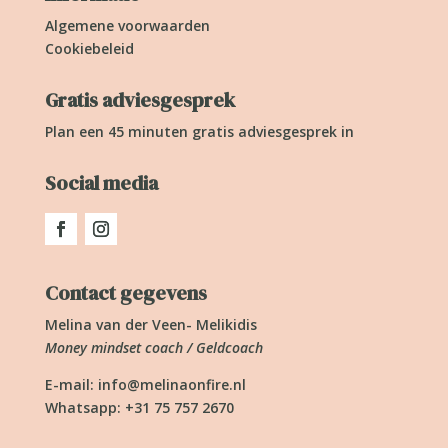
Algemene voorwaarden
Cookiebeleid
Gratis adviesgesprek
Plan een 45 minuten gratis adviesgesprek in
Social media
Contact gegevens
Melina van der Veen- Melikidis
Money mindset coach / Geldcoach
E-mail:
info@melinaonfire.nl
Whatsapp: +31 75 757 2670