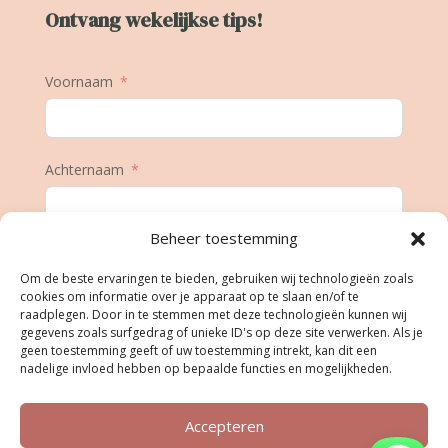
Ontvang wekelijkse tips!
Voornaam
Achternaam
Beheer toestemming
E-mail
Om de beste ervaringen te bieden, gebruiken wij technologieën zoals
cookies om informatie over je apparaat op te slaan en/of te
raadplegen. Door in te stemmen met deze technologieën kunnen wij
gegevens zoals surfgedrag of unieke ID's op deze site verwerken. Als je
Geboortedatum
geen toestemming geeft of uw toestemming intrekt, kan dit een
nadelige invloed hebben op bepaalde functies en mogelijkheden.
Accepteren
Inschrijven