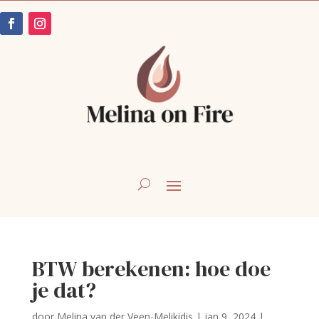
BTW berekenen: hoe doe
je dat?
door
Melina van der Veen-Melikidis
|
jan 9, 2024
|