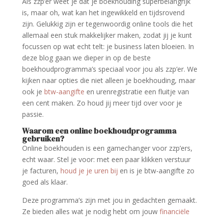
Als zzp’er weet je dat je boekhouding superbelangrijk
is, maar oh, wat kan het ingewikkeld en tijdsrovend
zijn. Gelukkig zijn er tegenwoordig online tools die het
allemaal een stuk makkelijker maken, zodat jij je kunt
focussen op wat echt telt: je business laten bloeien. In
deze blog gaan we dieper in op de beste
boekhoudprogramma’s speciaal voor jou als zzp’er. We
kijken naar opties die niet alleen je boekhouding, maar
ook je
btw-aangifte
en urenregistratie een fluitje van
een cent maken. Zo houd jij meer tijd over voor je
passie.
Waarom een online boekhoudprogramma
gebruiken?
Online boekhouden is een gamechanger voor zzp’ers,
echt waar. Stel je voor: met een paar klikken verstuur
je facturen,
houd je je uren bij
en is je btw-aangifte zo
goed als klaar.
Deze programma’s zijn met jou in gedachten gemaakt.
Ze bieden alles wat je nodig hebt om jouw
financiële