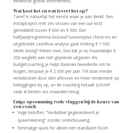
eindeloze goede voornemens.
Wat kost het en wat levert het op?
Tarief is natuurlijk het eerste waar je aan denkt. Een
instaptraject met zes sessies van een uur kost
gemiddeld tussen € 600 en € 900. Een
halfjaarprogramma inclusief tussentijdse check-ins en
uitgebreide cashflow-analyse gaat richting € 1 500.
Klinkt stevig? Reken mee. Stel dat je nu maandelijks €
250 weglekt aan niet-geplande uitgaven. Als
budgetcoaching je helpt daarvan tweederde om te
buigen, bespaar je € 2 000 per jaar. Tel daar minder
rentekosten door slim aflossen en meer rendement op
beleggingen bij op, en de coaching betaalt zichzelf
vaak al binnen zes maanden terug.
Enige opsomming rode vlaggen bij de keuze van
een coach
Vage beloftes: “Verdubbel gegarandeerd je
spaarrekening” zonder onderbouwing.
Eenmalige quick-fix: alleen een standaard Excel-