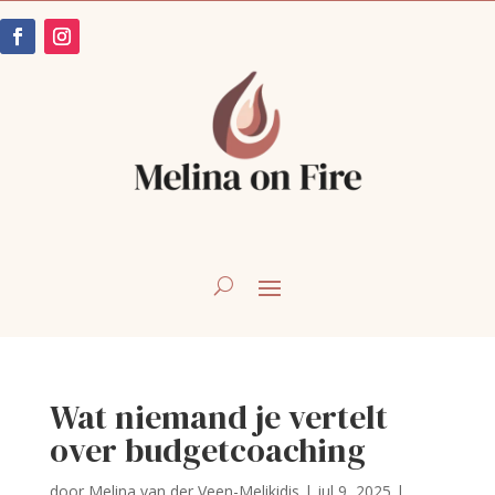
Wat niemand je vertelt
over budgetcoaching
door
Melina van der Veen-Melikidis
|
jul 9, 2025
|