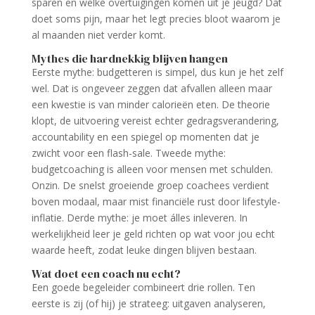
sparen en welke overtuigingen komen uit je jeugd? Dat
doet soms pijn, maar het legt precies bloot waarom je
al maanden niet verder komt.
Mythes die hardnekkig blijven hangen
Eerste mythe: budgetteren is simpel, dus kun je het zelf
wel. Dat is ongeveer zeggen dat afvallen alleen maar
een kwestie is van minder calorieën eten. De theorie
klopt, de uitvoering vereist echter gedragsverandering,
accountability en een spiegel op momenten dat je
zwicht voor een flash-sale. Tweede mythe:
budgetcoaching is alleen voor mensen met schulden.
Onzin. De snelst groeiende groep coachees verdient
boven modaal, maar mist financiële rust door lifestyle-
inflatie. Derde mythe: je moet álles inleveren. In
werkelijkheid leer je geld richten op wat voor jou echt
waarde heeft, zodat leuke dingen blijven bestaan.
Wat doet een coach nu echt?
Een goede begeleider combineert drie rollen. Ten
eerste is zij (of hij) je strateeg: uitgaven analyseren,