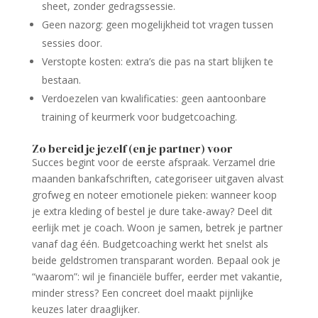
sheet, zonder gedragssessie.
Geen nazorg: geen mogelijkheid tot vragen tussen
sessies door.
Verstopte kosten: extra’s die pas na start blijken te
bestaan.
Verdoezelen van kwalificaties: geen aantoonbare
training of keurmerk voor budgetcoaching.
Zo bereid je jezelf (en je partner) voor
Succes begint voor de eerste afspraak. Verzamel drie
maanden bankafschriften, categoriseer uitgaven alvast
grofweg en noteer emotionele pieken: wanneer koop
je extra kleding of bestel je dure take-away? Deel dit
eerlijk met je coach. Woon je samen, betrek je partner
vanaf dag één. Budgetcoaching werkt het snelst als
beide geld­stromen transparant worden. Bepaal ook je
“waarom”: wil je financiële buffer, eerder met vakantie,
minder stress? Een concreet doel maakt pijnlijke
keuzes later draaglijker.