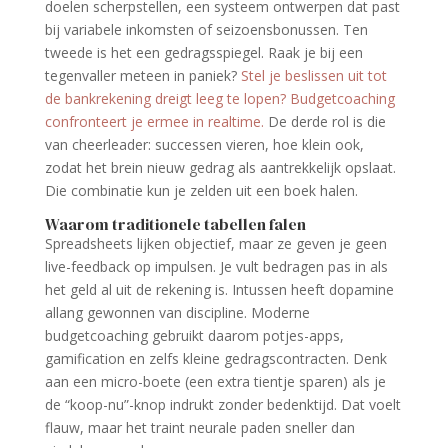
doelen scherpstellen, een systeem ontwerpen dat past
bij variabele inkomsten of seizoensbonussen. Ten
tweede is het een gedragsspiegel. Raak je bij een
tegenvaller meteen in paniek?
Stel je beslissen uit tot
de bankrekening dreigt leeg te lopen? Budgetcoaching
confronteert je ermee in realtime.
De derde rol is die
van cheerleader: successen vieren, hoe klein ook,
zodat het brein nieuw gedrag als aantrekkelijk opslaat.
Die combinatie kun je zelden uit een boek halen.
Waarom traditionele tabellen falen
Spreadsheets lijken objectief, maar ze geven je geen
live-feedback op impulsen. Je vult bedragen pas in als
het geld al uit de rekening is. Intussen heeft dopamine
allang gewonnen van discipline. Moderne
budgetcoaching gebruikt daarom potjes-apps,
gamification en zelfs kleine gedragscontracten. Denk
aan een micro-boete (een extra tientje sparen) als je
de “koop-nu”-knop indrukt zonder bedenktijd. Dat voelt
flauw, maar het traint neurale paden sneller dan