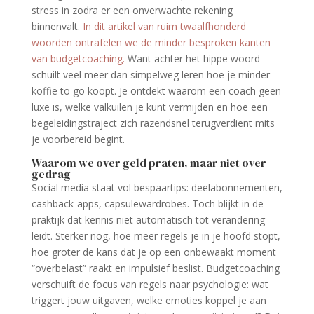
stress in zodra er een onverwachte rekening
binnenvalt.
In dit artikel van ruim twaalf­honderd
woorden ontrafelen we de minder besproken kanten
van budgetcoaching.
Want achter het hippe woord
schuilt veel meer dan simpelweg leren hoe je minder
koffie to go koopt. Je ontdekt waarom een coach geen
luxe is, welke valkuilen je kunt vermijden en hoe een
begeleidingstraject zich razendsnel terugverdient mits
je voorbereid begint.
Waarom we over geld praten, maar niet over
gedrag
Social media staat vol bespaartips: deelabonnementen,
cashback-apps, capsule­wardrobes. Toch blijkt in de
praktijk dat kennis niet automatisch tot verandering
leidt. Sterker nog, hoe meer regels je in je hoofd stopt,
hoe groter de kans dat je op een onbewaakt moment
“overbelast” raakt en impulsief beslist. Budgetcoaching
verschuift de focus van regels naar psychologie: wat
triggert jouw uitgaven, welke emoties koppel je aan