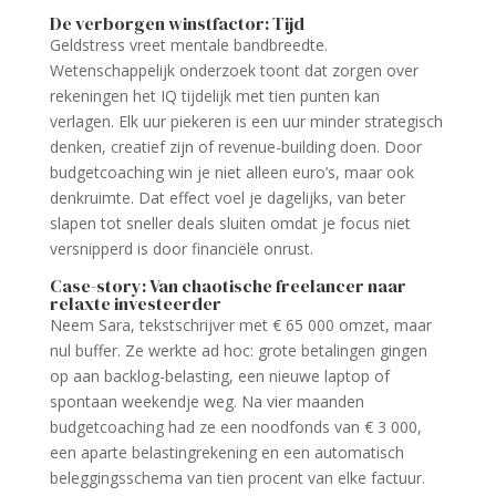
De verborgen winst­factor: Tijd
Geldstress vreet mentale bandbreedte.
Wetenschappelijk onderzoek toont dat zorgen over
rekeningen het IQ tijdelijk met tien punten kan
verlagen. Elk uur piekeren is een uur minder strategisch
denken, creatief zijn of revenue-building doen. Door
budgetcoaching win je niet alleen euro’s, maar ook
denkruimte. Dat effect voel je dagelijks, van beter
slapen tot sneller deals sluiten omdat je focus niet
versnipperd is door financiële onrust.
Case-story: Van chaotische freelancer naar
relaxte investeerder
Neem Sara, tekstschrijver met € 65 000 omzet, maar
nul buffer. Ze werkte ad hoc: grote betalingen gingen
op aan backlog-belasting, een nieuwe laptop of
spontaan weekendje weg. Na vier maanden
budgetcoaching had ze een noodfonds van € 3 000,
een aparte belasting­rekening en een automatisch
beleggingsschema van tien procent van elke factuur.