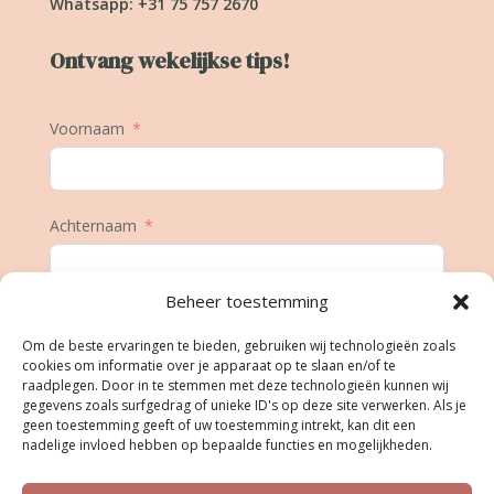
Whatsapp: +31 75 757 2670
Ontvang wekelijkse tips!
Voornaam
Achternaam
Beheer toestemming
E-mail
Om de beste ervaringen te bieden, gebruiken wij technologieën zoals
cookies om informatie over je apparaat op te slaan en/of te
raadplegen. Door in te stemmen met deze technologieën kunnen wij
gegevens zoals surfgedrag of unieke ID's op deze site verwerken. Als je
Geboortedatum
geen toestemming geeft of uw toestemming intrekt, kan dit een
nadelige invloed hebben op bepaalde functies en mogelijkheden.