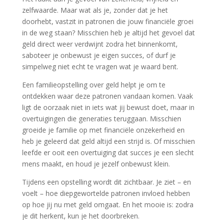
zelfwaarde. Maar wat als je, zonder dat je het
doorhebt, vastzit in patronen die jouw financiële groei
in de weg staan? Misschien heb je altijd het gevoel dat
geld direct weer verdwijnt zodra het binnenkomt,
saboteer je onbewust je eigen succes, of durf je
simpelweg niet echt te vragen wat je waard bent.
Een familieopstelling over geld helpt je om te
ontdekken waar deze patronen vandaan komen. Vaak
ligt de oorzaak niet in iets wat jij bewust doet, maar in
overtuigingen die generaties teruggaan. Misschien
groeide je familie op met financiële onzekerheid en
heb je geleerd dat geld altijd een strijd is. Of misschien
leefde er ooit een overtuiging dat succes je een slecht
mens maakt, en houd je jezelf onbewust klein.
Tijdens een opstelling wordt dit zichtbaar. Je ziet – en
voelt – hoe diepgewortelde patronen invloed hebben
op hoe jij nu met geld omgaat. En het mooie is: zodra
je dit herkent, kun je het doorbreken.