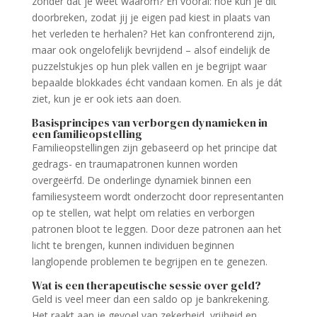
zonder dat je weet waarom? En vooral: hoe kun je dit
doorbreken, zodat jij je eigen pad kiest in plaats van
het verleden te herhalen? Het kan confronterend zijn,
maar ook ongelofelijk bevrijdend – alsof eindelijk de
puzzelstukjes op hun plek vallen en je begrijpt waar
bepaalde blokkades écht vandaan komen. En als je dát
ziet, kun je er ook iets aan doen.
Basisprincipes van verborgen dynamieken in
een familieopstelling
Familieopstellingen zijn gebaseerd op het principe dat
gedrags- en traumapatronen kunnen worden
overgeërfd. De onderlinge dynamiek binnen een
familiesysteem wordt onderzocht door representanten
op te stellen, wat helpt om relaties en verborgen
patronen bloot te leggen. Door deze patronen aan het
licht te brengen, kunnen individuen beginnen
langlopende problemen te begrijpen en te genezen.
Wat is een therapeutische sessie over geld?
Geld is veel meer dan een saldo op je bankrekening.
Het raakt aan je gevoel van zekerheid, vrijheid en