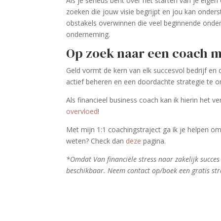
Als je serieus bent over het starten van je eig
zoeken die jouw visie begrijpt en jou kan onders
obstakels overwinnen die veel beginnende ond
onderneming.
Op zoek naar een coach mé
Geld vormt de kern van elk succesvol bedrijf en
actief beheren en een doordachte strategie te o
Als financieel business coach kan ik hierin het v
overvloed
!
Met mijn 1:1 coachingstraject ga ik je helpen o
weten? Check dan
deze
pagina.
*Omdat
Van financiële stress naar zakelijk succe
beschikbaar. Neem contact op/boek een gratis stra