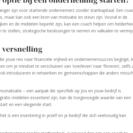
 optie bij een onderneming starten?
nger zijn voor startende ondernemers zonder startkapitaal. Een coa
es, maar kan ook een bron van motivatie en steun zijn. Vooral in de
ijken en de middelen beperkt zijn, kan een coach helpen om helderhei
en te stellen, strategische beslissingen te nemen en valkuilen te vermi
e versnelling
 jouw reis naar financiële vrijheid en ondernemerssucces begrijpt, 
en om je mindset te verschuiven van ‘overleven’ naar ‘floreren’, zelfs 
 ook introduceren in netwerken en gemeenschappen die anders missc
sonalisatie – een aanpak die specifiek op jou en jouw bedrijf is
n gratis middelen essentieel zijn, kan de toegevoegde waarde van een
art en een vliegende start.
et is een investering in jezelf en je bedrijf die zich veelvoudig kan