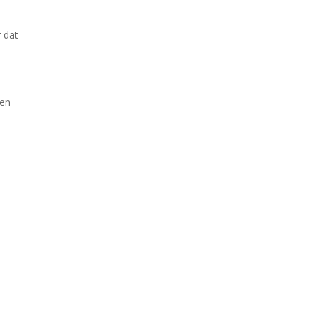
 dat
een