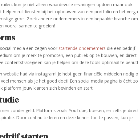
 ruilen, kun je niet alleen waardevolle ervaringen opdoen maar ook
t helpen ruildiensten bij het opbouwen van een portfolio en het verg
ekomstige groei. Zoek andere ondernemers in een bepaalde branche o
en vooral samen te groeien!
orms
als social media een zegen voor
startende ondernemers
die een bedrijf
medium om je merk te promoten, een publiek op te bouwen, en direct
ve contentstrategieën kan je helpen om deze tools optimaal te benut
n website had via instagram! Je hebt geen financiële middelen nodig
veel mensen als je het goed doet! Een social media pagina is écht z
 platform jouw klanten zich bevinden en start!
studie
men zonder geld. Platforms zoals YouTube, boeken, en zelfs je direc
spiratie. Door continu te leren en deze kennis toe te passen, kun je
drijf starten