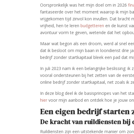
Oorspronkelijk was het mijn doel om in 2026
fin
fantaseerde over het moment waarop ik mijn baa
vrijgekomen tijd zinvol kon invullen. Dat bracht
vrijheid, hen te leren
budgetteren
en de kunst van
avontuur vorm te geven, wetende dat het opbouw
Maar wat begon als een droom, werd al snel een
dat ik besloot om mijn baan in loondienst drie 
bedrijf zonder startkapitaal bleek een pad dat mi
In juli 2023 nam ik een belangrijke beslissing: ik
vooral ondersteunen bij het zetten van de eerst
online bedrijf zonder startkapitaal, net zoals ik 
In deze blog deel ik de basisprincipes van het sta
hier
voor mijn aanbod en ontdek hoe je jouw 
Een eigen bedrijf starten
De kracht van ruildiensten bij 
Ruildiensten zijn een uitstekende manier om zond