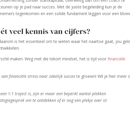
en onderneming zonder startkapitaal, overweeg dan om een coach te
teunen op je pad naar succes. Met de juiste begeleiding kun je de
ernemers tegenkomen en een solide fundament leggen voor een bloe
t veel kennis van cijfers?
 daarom is het essentieel om te weten waar het naartoe gaat, jou gel
ntwikkelen.
erschil maken. Weg met die tekort mindset, het is tijd voor
financiële
m
van financiële stress naar zakelijk succes
te groeien! Wil je hier meer 
s
een 1:1 traject is, zijn er maar een beperkt aantal plekken
tegiegesprek om te ontdekken of er nog een plekje over is!