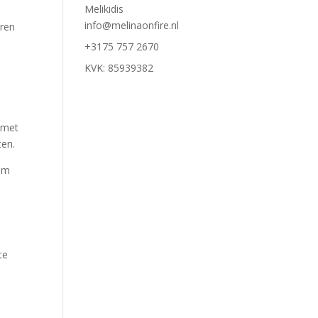
Melikidis
info@melinaonfire.nl
aren
m
+3175 757 2670
KVK: 85939382
 met
ten.
 om
o
te