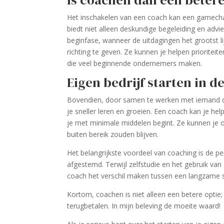
Is coachen dan een betere
Het inschakelen van een coach kan een gamecha
biedt niet alleen deskundige begeleiding en advi
beginfase, wanneer de uitdagingen het grootst l
richting te geven. Ze kunnen je helpen prioriteit
die veel beginnende ondernemers maken.
Eigen bedrijf starten in d
Bovendien, door samen te werken met iemand die
je sneller leren en groeien. Een coach kan je help
je met minimale middelen begint. Ze kunnen je
buiten bereik zouden blijven.
Het belangrijkste voordeel van coaching is de per
afgestemd. Terwijl zelfstudie en het gebruik va
coach het verschil maken tussen een langzame st
Kortom, coachen is niet alleen een betere optie; h
terugbetalen. In mijn beleving de moeite waard!