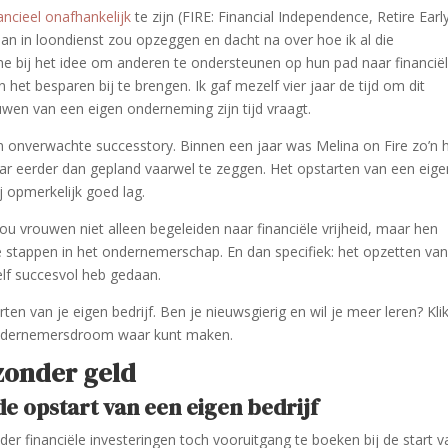
ancieel onafhankelijk
te zijn (FIRE: Financial Independence, Retire Early
n in loondienst zou opzeggen en dacht na over hoe ik al die
 me bij het idee om anderen te ondersteunen op hun pad naar financië
 het besparen bij te brengen. Ik gaf mezelf vier jaar de tijd om dit
en van een eigen onderneming zijn tijd vraagt.
 onverwachte successtory. Binnen een jaar was Melina on Fire zo’n h
jaar eerder dan gepland vaarwel te zeggen. Het opstarten van een eige
j opmerkelijk goed lag.
 zou vrouwen niet alleen begeleiden naar financiële vrijheid, maar hen
e stappen in het ondernemerschap. En dan specifiek: het opzetten va
zelf succesvol heb gedaan.
rten van je eigen bedrijf. Ben je nieuwsgierig en wil je meer leren? Kli
ondernemersdroom waar kunt maken.
 zonder geld
de opstart van een eigen bedrijf
er financiële investeringen toch vooruitgang te boeken bij de start v