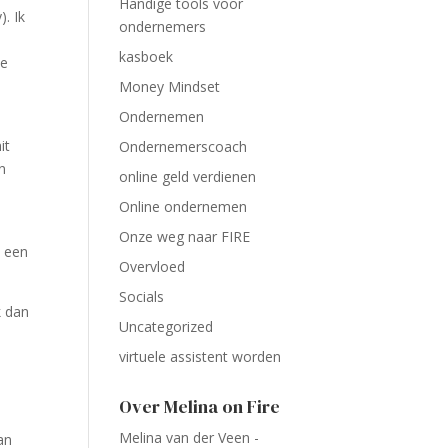
Handige tools voor
). Ik
ondernemers
kasboek
le
Money Mindset
Ondernemen
it
Ondernemerscoach
n
online geld verdienen
Online ondernemen
Onze weg naar FIRE
n een
Overvloed
Socials
k dan
Uncategorized
virtuele assistent worden
Over Melina on Fire
Melina van der Veen -
an