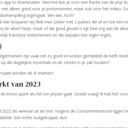
-app te downloaden. Hiermee kun je voor een fractie van de prijs b
s niet alleen goed voor je portemonnee, maar ook voor het milieu. Z
edselverspilling tegengaat. Win-win, toch?
k hier besparen wij flink mee (zeker met 2 pubers die af en toe een e
j de albert heijn, maar of die goed gevuld is ligt heel erg aan de albe
amelijk franchise ondernemers en die bepalen hun eigen regels.
)
Budgetmerken zijn vaak net zo goed en kosten gemiddeld de helft mind
p die dagelijkse essentials en de centen in je zak houden?
gemaakt worden als B-merken?
kt van 2023
de kroon spant als het om prijzen gaat. Goede vraag! Ik heb het voor
 2022 als winnaar uit de test. Volgens de Consumentenbond liggen h
iddelde. Een echte budgettopper dus!