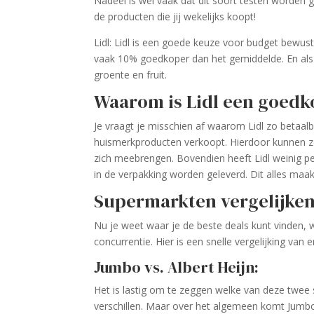
Nadeel is wel vaak dat dit soort testen worden 
de producten die jij wekelijks koopt!
Lidl: Lidl is een goede keuze voor budget bewu
vaak 10% goedkoper dan het gemiddelde. En als k
groente en fruit.
Waarom is Lidl een goed
Je vraagt je misschien af waarom Lidl zo betaal
huismerkproducten verkoopt. Hierdoor kunnen z
zich meebrengen. Bovendien heeft Lidl weinig p
in de verpakking worden geleverd. Dit alles ma
Supermarkten vergelijke
Nu je weet waar je de beste deals kunt vinden, 
concurrentie. Hier is een snelle vergelijking va
Jumbo vs. Albert Heijn:
Het is lastig om te zeggen welke van deze twee 
verschillen. Maar over het algemeen komt Jumbo