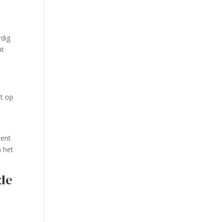
rdig
nt
ht op
e
kent
n het
 de