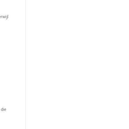
rwijl
 die