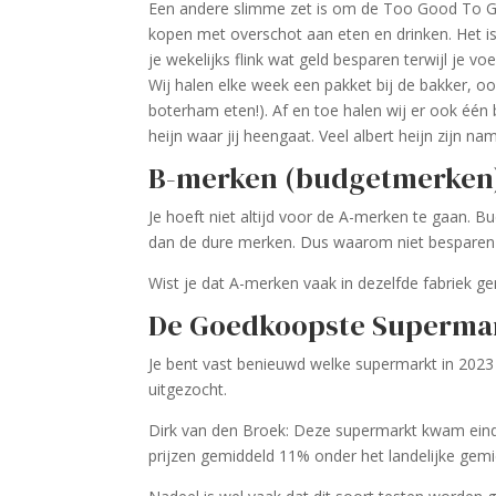
Een andere slimme zet is om de Too Good To Go
kopen met overschot aan eten en drinken. Het i
je wekelijks flink wat geld besparen terwijl je vo
Wij halen elke week een pakket bij de bakker, oo
boterham eten!). Af en toe halen wij er ook één bi
heijn waar jij heengaat. Veel albert heijn zijn n
B-merken (budgetmerken
Je hoeft niet altijd voor de A-merken te gaan. 
dan de dure merken. Dus waarom niet besparen o
Wist je dat A-merken vaak in dezelfde fabriek 
De Goedkoopste Supermar
Je bent vast benieuwd welke supermarkt in 2023 
uitgezocht.
Dirk van den Broek: Deze supermarkt kwam eind
prijzen gemiddeld 11% onder het landelijke gem