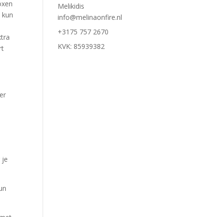
oxen
Melikidis
o kun
info@melinaonfire.nl
+3175 757 2670
xtra
KVK: 85939382
rt
er
 je
un