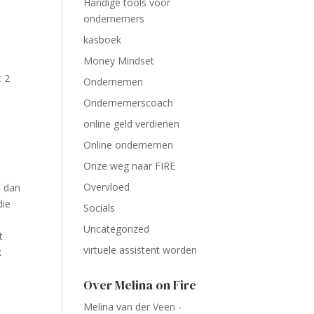
Handige tools voor
ondernemers
kasboek
Money Mindset
t 2
Ondernemen
Ondernemerscoach
online geld verdienen
Online ondernemen
Onze weg naar FIRE
Overvloed
 dan
die
Socials
Uncategorized
t
virtuele assistent worden
k
Over Melina on Fire
Melina van der Veen -