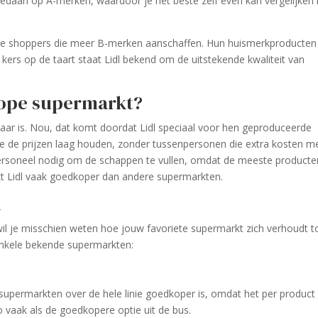
gedaan op A-merken, waardoor je het beste zelf even kan vergelijken
ste shoppers die meer B-merken aanschaffen. Hun huismerkproducten 
ers op de taart staat Lidl bekend om de uitstekende kwaliteit van
kope supermarkt?
baar is. Nou, dat komt doordat Lidl speciaal voor hen geproduceerde
e de prijzen laag houden, zonder tussenpersonen die extra kosten m
ersoneel nodig om de schappen te vullen, omdat de meeste producte
akt Lidl vaak goedkoper dan andere supermarkten.
n
wil je misschien weten hoe jouw favoriete supermarkt zich verhoudt t
n enkele bekende supermarkten:
supermarkten over de hele linie goedkoper is, omdat het per product
 vaak als de goedkopere optie uit de bus.