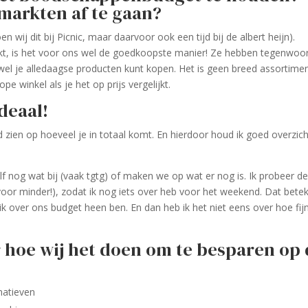
markten af te gaan?
 wij dit bij Picnic, maar daarvoor ook een tijd bij de albert heijn).
t, is het voor ons wel de goedkoopste manier! Ze hebben tegenwoo
wel je alledaagse producten kunt kopen. Het is geen breed assortime
pe winkel als je het op prijs vergelijkt.
deaal!
d zien op hoeveel je in totaal komt. En hierdoor houd ik goed overzic
elf nog wat bij (vaak tgtg) of maken we op wat er nog is. Ik probeer d
t voor minder!), zodat ik nog iets over heb voor het weekend. Dat bete
ik over ons budget heen ben. En dan heb ik het niet eens over hoe fij
 hoe wij het doen om te besparen op
natieven