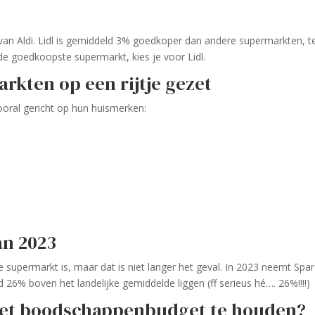
t van Aldi. Lidl is gemiddeld 3% goedkoper dan andere supermarkten, te
e goedkoopste supermarkt, kies je voor Lidl.
rkten op een rijtje gezet
ooral gericht op hun huismerken:
an 2023
 supermarkt is, maar dat is niet langer het geval. In 2023 neemt Spar
d 26% boven het landelijke gemiddelde liggen (ff serieus hé…. 26%!!!!)
 het boodschappenbudget te houden?