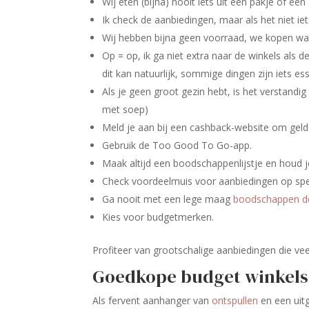
Wij eten (bijna) nooit iets uit een pakje of een
Ik check de aanbiedingen, maar als het niet iet
Wij hebben bijna geen voorraad, we kopen w
Op = op, ik ga niet extra naar de winkels als
dit kan natuurlijk, sommige dingen zijn iets ess
Als je geen groot gezin hebt, is het verstandi
met soep)
Meld je aan bij een cashback-website om geld 
Gebruik de Too Good To Go-app.
Maak altijd een boodschappenlijstje en houd j
Check voordeelmuis voor aanbiedingen op spe
Ga nooit met een lege maag
boodschappen d
Kies voor budgetmerken.
Profiteer van grootschalige aanbiedingen die veel
Goedkope budget winkels
Als fervent aanhanger van
ontspullen
en een uitg