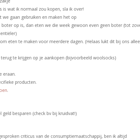
 zakje
s is wat ik normaal zou kopen, sla ik over!
at we gaan gebruiken en maken het op
 de boter op is, dan eten we die week gewoon even geen boter (tot zov
entiëler)
g om eten te maken voor meerdere dagen. (Helaas lukt dit bij ons alle
terug te krijgen op je aankopen (bijvoorbeeld woolsocks)
e eraan.
cifieke producten.
oen
.
 geld besparen (check bv bij kruidvat!)
esproken criticus van de consumptiemaatschappij, ben ik altijd