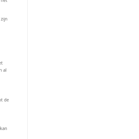
 met
zijn
et
n al
ot de
 kan