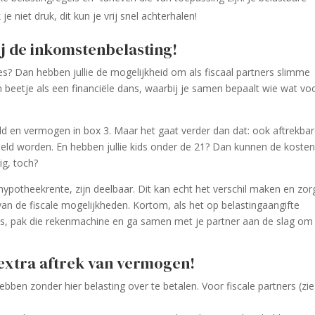
 niet druk, dit kun je vrij snel achterhalen!
ij de inkomstenbelasting!
s? Dan hebben jullie de mogelijkheid om als fiscaal partners slimme
en beetje als een financiële dans, waarbij je samen bepaalt wie wat vo
ld en vermogen in box 3. Maar het gaat verder dan dat: ook aftrekba
deeld worden. En hebben jullie kids onder de 21? Dan kunnen de koste
ig, toch?
hypotheekrente, zijn deelbaar. Dit kan echt het verschil maken en zor
an de fiscale mogelijkheden. Kortom, als het op belastingaangifte
us, pak die rekenmachine en ga samen met je partner aan de slag om
extra aftrek van vermogen!
ben zonder hier belasting over te betalen. Voor fiscale partners (zie