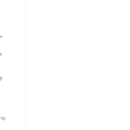
or
re
n
gt
 tip