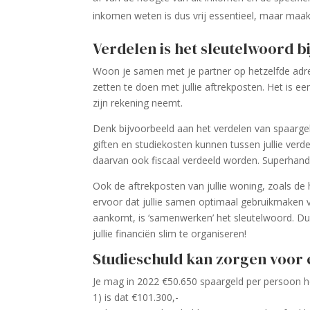
inkomen weten is dus vrij essentieel, maar maak je
Verdelen is het sleutelwoord b
Woon je samen met je partner op hetzelfde adre
zetten te doen met jullie aftrekposten. Het is e
zijn rekening neemt.
Denk bijvoorbeeld aan het verdelen van spaarge
giften en studiekosten kunnen tussen jullie ver
daarvan ook fiscaal verdeeld worden. Superhand
Ook de aftrekposten van jullie woning, zoals de 
ervoor dat jullie samen optimaal gebruikmaken v
aankomt, is ‘samenwerken’ het sleutelwoord. D
jullie financiën slim te organiseren!
Studieschuld kan zorgen voor 
Je mag in 2022 €50.650 spaargeld per persoon heb
1) is dat €101.300,-