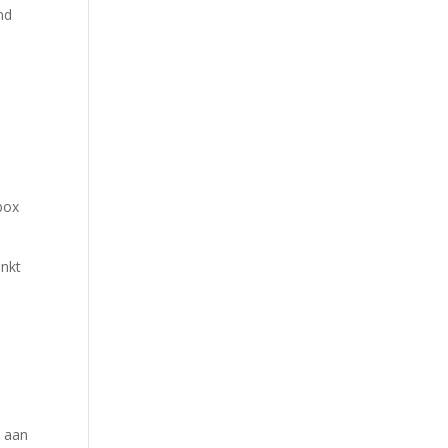
nd
 box
inkt
j aan