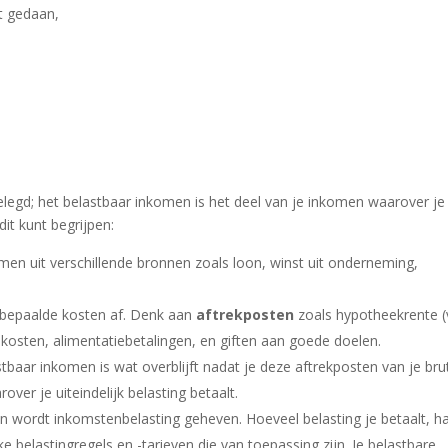
t gedaan,
legd; het belastbaar inkomen is het deel van je inkomen waarover je
it kunt begrijpen:
komen uit verschillende bronnen zoals loon, winst uit onderneming,
e bepaalde kosten af. Denk aan
aftrekposten
zoals hypotheekrente 
ekosten, alimentatiebetalingen, en giften aan goede doelen.
stbaar inkomen is wat overblijft nadat je deze aftrekposten van je bru
ver je uiteindelijk belasting betaalt.
en wordt inkomstenbelasting geheven. Hoeveel belasting je betaalt, h
e belastingregels en -tarieven die van toepassing zijn. Je belastbare