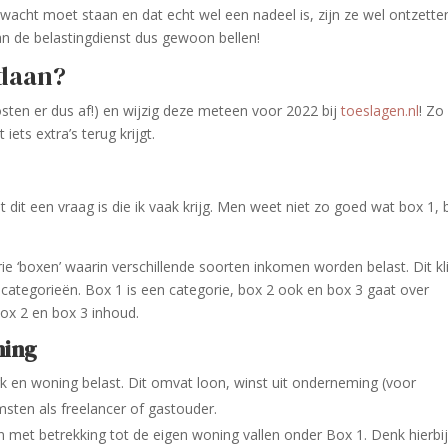
e wacht moet staan en dat echt wel een nadeel is, zijn ze wel ontzette
an de belastingdienst dus gewoon bellen!
edaan?
sten er dus af!) en wijzig deze meteen voor 2022 bij
toeslagen.nl
! Zo
 iets extra’s terug krijgt.
t dit een vraag is die ik vaak krijg. Men weet niet zo goed wat box 1,
rie ‘boxen’ waarin verschillende soorten inkomen worden belast. Dit kl
 categorieën. Box 1 is een categorie, box 2 ook en box 3 gaat over
ox 2 en box 3 inhoud.
ning
rk en woning belast. Dit omvat loon, winst uit onderneming (voor
msten als freelancer of gastouder.
 met betrekking tot de eigen woning vallen onder Box 1. Denk hierbi