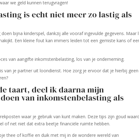
l waar we geld kunnen terugvragen!
ting is echt niet meer zo lastig als
doen bijna kinderspel, dankzij alle vooraf ingevulde gegevens. Maar l
 nakijkt. Een kleine fout kan immers leiden tot een gemiste kans of ee
roces van aangifte inkomstenbelasting, los van je onderneming.
is van je partner uit loondienst. Hoe zorg je ervoor dat je hierbij geen
ren?
de taart, deel ik daarna mijn
t doen van inkomstenbelasting als
 aftrekposten waar je gebruik van kunt maken. Deze tips zijn goud waar
 of net niet dat extra beetje financiële ruimte hebben.
opje thee of koffie en duik met mij in de wondere wereld van