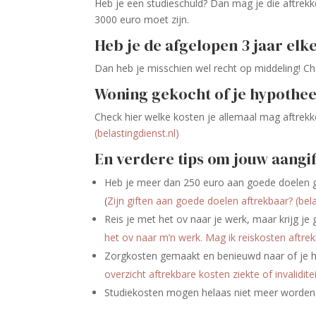
Heb je een studieschuld? Dan mag je die aftrekk
3000 euro moet zijn.
Heb je de afgelopen 3 jaar elk
Dan heb je misschien wel recht op middeling! Che
Woning gekocht of je hypothe
Check hier welke kosten je allemaal mag aftrek
(belastingdienst.nl)
En verdere tips om jouw aangi
Heb je meer dan 250 euro aan goede doelen ge
(
Zijn giften aan goede doelen aftrekbaar? (
bel
Reis je met het ov naar je werk, maar krijg je
het ov naar m’n werk. Mag ik reiskosten aftrek
Zorgkosten gemaakt en benieuwd naar of je hie
overzicht aftrekbare kosten ziekte of invaliditei
Studiekosten mogen helaas niet meer worden 