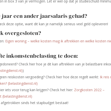
en in box 3 van je vermogen. Let er wel op dat je studieschuld minim
e jaar een ander jaarsalaris gehad?
ck deze optie, want dit kan je namelijk serieus veel geld opleveren!
ek overgesloten?
ken:
Eigen woning – welke kosten mag ik aftrekken en welke kosten ni
fte inkomstenbelasting te doen:
doneerd? Check hier hoe je dit kan aftrekken van je belastbare ink
astingdienst.nl
)
)
 geen reiskosten vergoeding? Check hier hoe deze regelt werkt:
Ik reis
ken? (
belastingdienst.nl
)
r iets voor terug kan krijgen? Check het hier:
Zorgkosten 2022 –
t (
belastingdienst.nl
)
afgetrokken sinds het stapbudget bestaat!