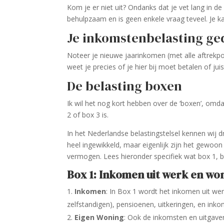
Kom je er niet uit? Ondanks dat je vet lang in d
behulpzaam en is geen enkele vraag teveel. Je k
Je inkomstenbelasting g
Noteer je nieuwe jaarinkomen (met alle aftrekpo
weet je precies of je hier bij moet betalen of juist
De belasting boxen
Ik wil het nog kort hebben over de ‘boxen’, omda
2 of box 3 is.
In het Nederlandse belastingstelsel kennen wij d
heel ingewikkeld, maar eigenlijk zijn het gewoon
vermogen. Lees hieronder specifiek wat box 1, b
Box 1: Inkomen uit werk en wo
Inkomen
: In Box 1 wordt het inkomen uit we
zelfstandigen), pensioenen, uitkeringen, en inko
Eigen Woning
: Ook de inkomsten en uitgaven