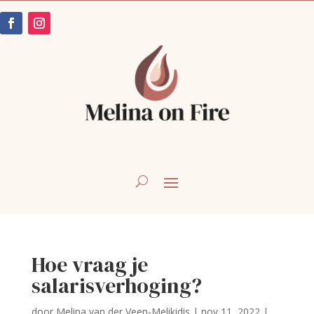
Hoe vraag je
salarisverhoging?
door
Melina van der Veen-Melikidis
|
nov 11, 2022
|