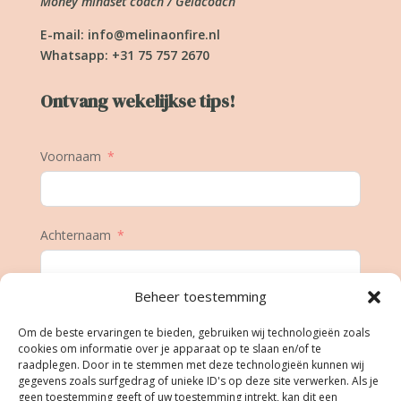
Money mindset coach / Geldcoach
E-mail:
info@melinaonfire.nl
Whatsapp: +31 75 757 2670
Ontvang wekelijkse tips!
Voornaam
Achternaam
Beheer toestemming
E-mail
Om de beste ervaringen te bieden, gebruiken wij technologieën zoals
cookies om informatie over je apparaat op te slaan en/of te
raadplegen. Door in te stemmen met deze technologieën kunnen wij
gegevens zoals surfgedrag of unieke ID's op deze site verwerken. Als je
Geboortedatum
geen toestemming geeft of uw toestemming intrekt, kan dit een