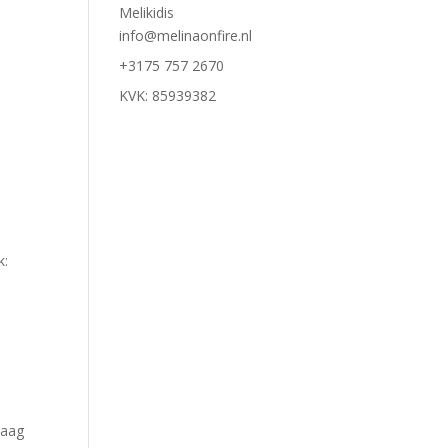
Melikidis
info@melinaonfire.nl
+3175 757 2670
KVK: 85939382
k:
laag