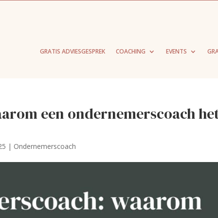
GRATIS ADVIESGESPREK
COACHING
EVENTS
GRA
arom een ondernemerscoach he
25
|
Ondernemerscoach