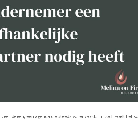
veel ideeën, een agenda die steeds voller wordt. En toch voelt het 