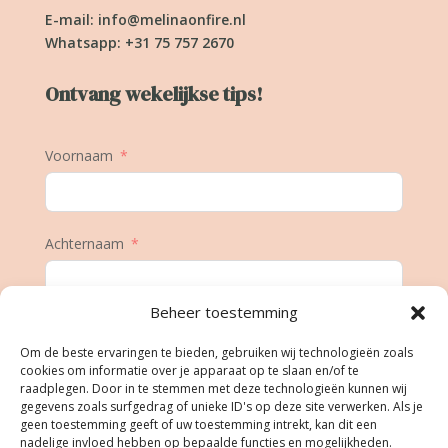
E-mail:
info@melinaonfire.nl
Whatsapp: +31 75 757 2670
Ontvang wekelijkse tips!
Voornaam
Achternaam
Beheer toestemming
E-mail
Om de beste ervaringen te bieden, gebruiken wij technologieën zoals
cookies om informatie over je apparaat op te slaan en/of te
raadplegen. Door in te stemmen met deze technologieën kunnen wij
gegevens zoals surfgedrag of unieke ID's op deze site verwerken. Als je
Geboortedatum
geen toestemming geeft of uw toestemming intrekt, kan dit een
nadelige invloed hebben op bepaalde functies en mogelijkheden.