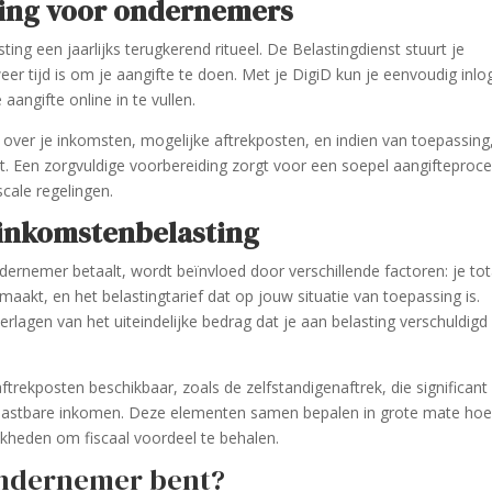
ting voor ondernemers
ng een jaarlijks terugkerend ritueel. De Belastingdienst stuurt je
eer tijd is om je aangifte te doen. Met je DigiD kun je eenvoudig inl
angifte online in te vullen.
ie over je inkomsten, mogelijke aftrekposten, en indien van toepassing
bt. Een zorgvuldige voorbereiding zorgt voor een soepel aangifteproc
cale regelingen.
 inkomstenbelasting
dernemer betaalt, wordt beïnvloed door verschillende factoren: je tot
aakt, en het belastingtarief dat op jouw situatie van toepassing is.
verlagen van het uiteindelijke bedrag dat je aan belasting verschuldigd
trekposten beschikbaar, zoals de zelfstandigenaftrek, die significant
elastbare inkomen. Deze elementen samen bepalen in grote mate hoe
ijkheden om fiscaal voordeel te behalen.
l ondernemer bent?