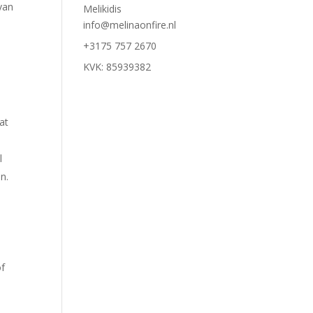
van
Melikidis
info@melinaonfire.nl
+3175 757 2670
KVK: 85939382
at
l
n.
of