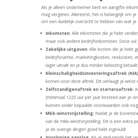
Als je alleen ondernemer bent en aangifte inkoms
mag vergeten. Allereerst, het is belangrijk om j
om een duidelijk overzicht te hebben van wat je 
Inkomsten
: Alle inkomsten die je hebt verd
maar ook andere bedrijfsinkomsten. Deze vul je
Zakelijke uitgaven
: Alle kosten die je heb
bedrijfsruimte, marketingkosten, reiskosten, 
lager uitvalt en je dus minder belasting betaalt
Kleinschaligheidsinvesteringsaftrek (KIA
komen voor deze aftrek. Dit verlaagt je winst 
Zelfstandigenaftrek en startersaftrek
: 
(minimaal 1225 uur per jaar besteed aan je on
kunnen onder bepaalde voorwaarden ook nog e
Mkb-winstvrijstelling
: Nadat je de bovenst
van de mkb-winstvrijstelling. Dit is een extra
je de overige dingen goed hebt ingevuld!
Voorlopige aanslag
: Als je gedurende het j