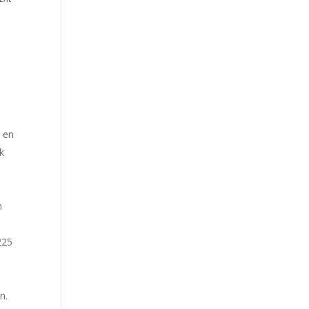
k en
jk
n
225
n.