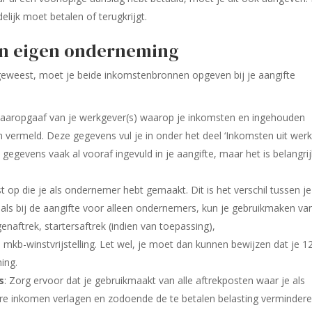
lijk moet betalen of terugkrijgt.
een eigen onderneming
 geweest, moet je beide inkomstenbronnen opgeven bij je aangifte
 jaaropgaaf van je werkgever(s) waarop je inkomsten en ingehouden
 vermeld. Deze gegevens vul je in onder het deel ‘Inkomsten uit wer
 gegevens vaak al vooraf ingevuld in je aangifte, maar het is belangri
st op die je als ondernemer hebt gemaakt. Dit is het verschil tussen je
 als bij de aangifte voor alleen ondernemers, kun je gebruikmaken va
enaftrek, startersaftrek (indien van toepassing),
de mkb-winstvrijstelling. Let wel, je moet dan kunnen bewijzen dat je 1
ing.
s
: Zorg ervoor dat je gebruikmaakt van alle aftrekposten waar je als
are inkomen verlagen en zodoende de te betalen belasting vermindere