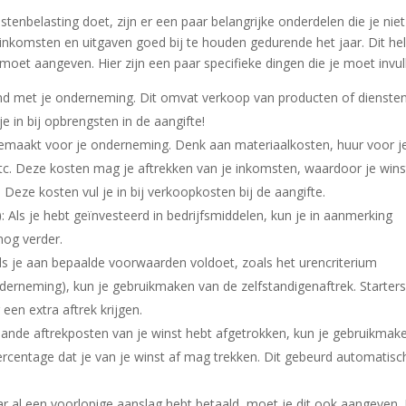
tenbelasting doet, zijn er een paar belangrijke onderdelen die je niet
e inkomsten en uitgaven goed bij te houden gedurende het jaar. Dit hel
moet aangeven. Hier zijn een paar specifieke dingen die je moet invul
iend met je onderneming. Dit omvat verkoop van producten of diensten
 in bij opbrengsten in de aangifte!
t gemaakt voor je onderneming. Denk aan materiaalkosten, huur voor j
etc. Deze kosten mag je aftrekken van je inkomsten, waardoor je wins
. Deze kosten vul je in bij verkoopkosten bij de aangifte.
)
: Als je hebt geïnvesteerd in bedrijfsmiddelen, kun je in aanmerking
nog verder.
Als je aan bepaalde voorwaarden voldoet, zoals het urencriterium
derneming), kun je gebruikmaken van de zelfstandigenaftrek. Starter
en extra aftrek krijgen.
aande aftrekposten van je winst hebt afgetrokken, kun je gebruikmak
 percentage dat je van je winst af mag trekken. Dit gebeurd automatisc
aar al een voorlopige aanslag hebt betaald, moet je dit ook aangeven. 