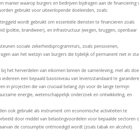
een manier waarop burgers en bedrijven bijdragen aan de financiering 
worden gebruikt voor uiteenlopende doeleinden, zoals:
tinggeld wordt gebruikt om essentiële diensten te financieren zoals
id (politie, brandweer), en infrastructuur (wegen, bruggen, openbaar
steunen sociale zekerheidsprogramma’s, zoals pensioenen,
ragen aan het welzijn van burgers die tijdelijk of permanent niet in sta
 bij het herverdelen van inkomen binnen de samenleving, met als doe
 iedereen een bepaald basisniveau van levensstandaard te garandere
n in projecten die van cruciaal belang zijn voor de lange termijn
duurzame energie, wetenschappelijk onderzoek en ontwikkeling, en
en ook gebruikt als instrument om economische activiteiten te
oorbeeld door middel van belastingvoordelen voor bepaalde sectoren 
aarvan de consumptie ontmoedigd wordt (zoals tabak en alcohol).