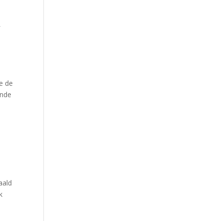
f
je de
ende
aald
k