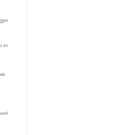
oggen
,
es en
ale
veel