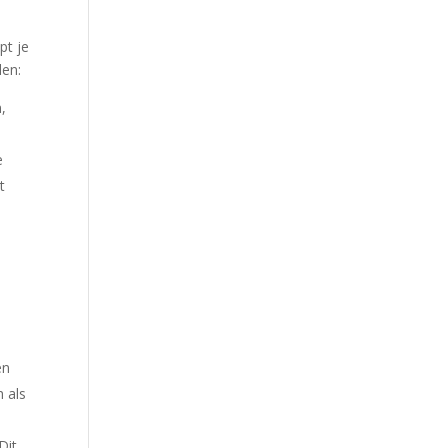
pt je
len:
,
e
t
s
en
h als
Dit