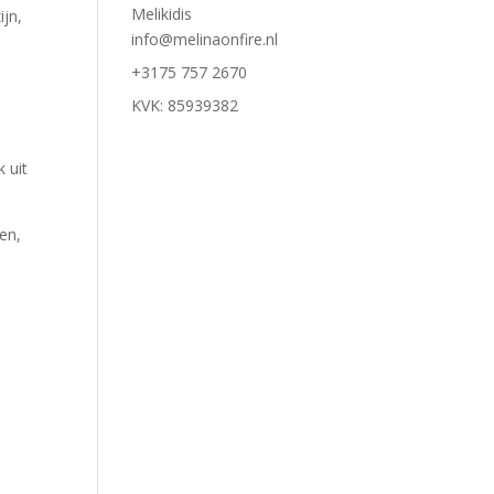
Melikidis
ijn,
info@melinaonfire.nl
+3175 757 2670
KVK: 85939382
,
 uit
en,