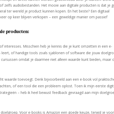
of zelfs audiobestanden. Het mooie aan digitale producten is dat je 
eral ter wereld je product kunnen kopen. En het beste? Een digitaal
 keer op keer blijven verkopen – een geweldige manier om passief
ale producten:
 of interesses. Misschien heb je kennis die je kunt omzetten in een e-
s leert, of handige tools zoals sjablonen of software die jouw doelgr
ine cursussen omdat je daarmee niet alleen waarde kunt bieden, maar 
écht waarde toevoegt. Denk bijvoorbeeld aan een e-book vol praktisch
rachten, of een tool die een probleem oplost. Toen ik mijn eerste digit
strategieën – heb ik heel bewust feedback gevraagd aan mijn doelgro
n doelgroep. Voor e-books is Amazon een goede keuze, terwijl je voo