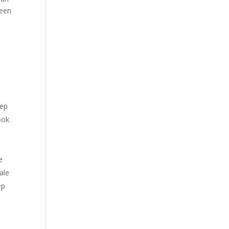
geen
oep
ook
e
ale
ep
r