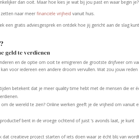
kelijker dan ooit. Maar hoe kies je wat bij jou past en waar begin je?
te zetten naar meer
financiële vrijheid
vanuit huis.
k een gratis adviesgesprek en ontdek hoe jij gericht aan de slag kunt
n?
ine geld te verdienen
kinderen en de optie om ooit te emigreren de grootste drijfveer om va
n kan voor iedereen een andere droom vervullen. Wat zou jouw reden 
ijden betekent dat je meer quality time hebt met de mensen die er é
verdienen.
m de wereld te zien? Online werken geeft je de vrijheid om vanuit e
roductief bent in de vroege ochtend of juist ’s avonds laat, je kunt
k dat creatieve project starten of iets doen waar je écht blij van wordt