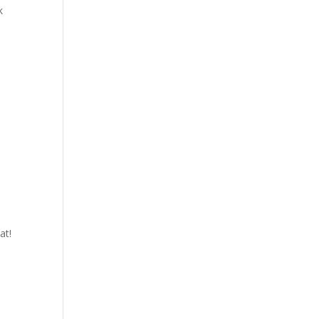
k
at!