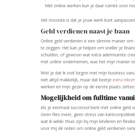
Met online werken kun je daar ruimte voor m
Het mooiste is dat je jouw werk kunt aanpassen
Geld verdienen naast je baan
Online geld verdienen is een slimme manier om
te zeggen. Het kan je helpen om sneller je finan
schulden, of gewoon wat extra ademruimte creër
met online ondernemen, was het mijn manier
Wist je dat ik ooit begon met mijn business van
niet altijd makkelijk, maar dat beetje
extra inko
werken en mijn gezin op de eerste plaats zetten
Mogelijkheid om fulltime vanui
Als je eenmaal succesvol bent met online geld ve
Geen files meer, geen stress van kantoorpolitiek, e
wat ik wilde: thuis zijn bij mijn kinderen en fle
voor mij dé reden om online geld verdienen seri