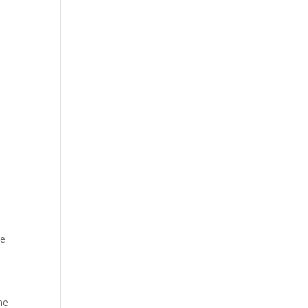
je
ne