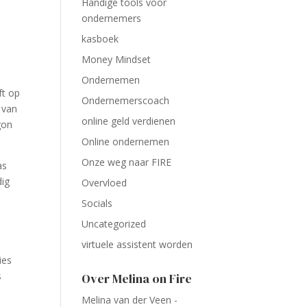
Handige tools voor
ondernemers
kasboek
Money Mindset
Ondernemen
ft op
Ondernemerscoach
 van
online geld verdienen
gon
Online ondernemen
Onze weg naar FIRE
as
dig
Overvloed
Socials
Uncategorized
virtuele assistent worden
ies
s
Over Melina on Fire
Melina van der Veen -