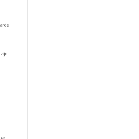
e
aarde
zijn
aan