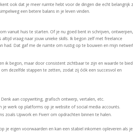
ent ook dat je meer ruimte hebt voor de dingen die echt belangrijk z
f simpelweg een betere balans in je leven vinden.
om vanuit huis te starten. Of je nu goed bent in schrijven, ontwerpen
s altijd vraag naar jouw unieke skills. Ik begon zelf met freelance
aan had. Dat gaf me de ruimte om rustig op te bouwen en mijn netwerk
n ik begon, maar door consistent zichtbaar te zijn en waarde te bied
 om dezelfde stappen te zetten, zodat zij óók een succesvol en
 Denk aan copywriting, grafisch ontwerp, vertalen, etc.
 je werk op platforms op je website of social media accounts.
rms zoals Upwork en Fiverr om opdrachten binnen te halen.
n op je eigen voorwaarden en kan een stabiel inkomen opleveren als je