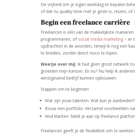
De vrijheid om je eigen werkdag te bepalen betek
of dat nu quality time met je gezin is, reizen, o
Begin een freelance carrière
Freelancen is één van de makkelijkste manieren 
programmeren, of
social media marketing
– er i
opdrachten in de avonden, terwijl ik nog een b
te breiden, zonder direct risico te lopen.
Weetje over mij:
Ik had geen groot netwerk toe
groeiden mijn kansen. En nu? Nu help ik anderen
winstgevend bedrijf kunnen opbouwen.
Stappen om te beginnen:
Wat zijn jouw talenten: Wat kun je aanbieden?
Bouw een portfolio: Verzamel voorbeelden van
Vind klanten: Meld je aan op freelance platfo
Freelancen geeft je de flexibiliteit om te werke