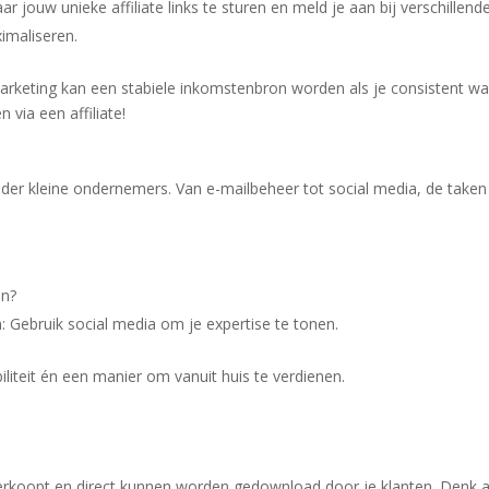
ar jouw unieke affiliate links te sturen en meld je aan bij verschillend
imaliseren.
marketing kan een stabiele inkomstenbron worden als je consistent w
 via een affiliate!
nder kleine ondernemers. Van e-mailbeheer tot social media, de taken 
en?
: Gebruik social media om je expertise te tonen.
biliteit én een manier om vanuit huis te verdienen.
 verkoopt en direct kunnen worden gedownload door je klanten. Denk 