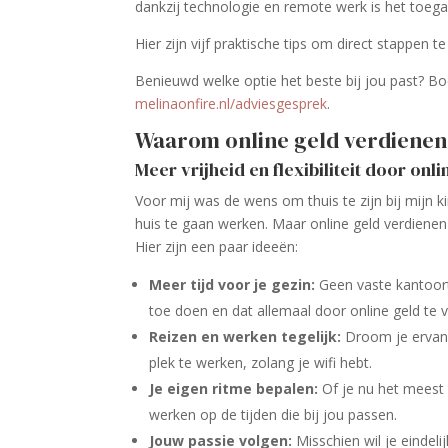
dankzij technologie en remote werk is het toegan
Hier zijn vijf praktische tips om direct stappen 
Benieuwd welke optie het beste bij jou past? Boe
melinaonfire.nl/adviesgesprek
.
Waarom online geld verdiene
Meer vrijheid en flexibiliteit door onl
Voor mij was de wens om thuis te zijn bij mijn 
huis te gaan werken. Maar online geld verdiene
Hier zijn een paar ideeën:
Meer tijd voor je gezin:
Geen vaste kantoort
toe doen en dat allemaal door online geld te 
Reizen en werken tegelijk:
Droom je ervan o
plek te werken, zolang je wifi hebt.
Je eigen ritme bepalen:
Of je nu het meest p
werken op de tijden die bij jou passen.
Jouw passie volgen:
Misschien wil je eindelij