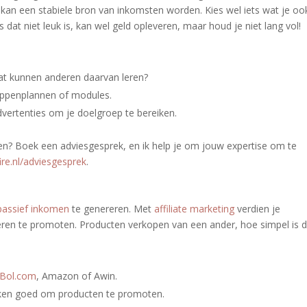
se kan een stabiele bron van inkomsten worden. Kies wel iets wat je oo
s dat niet leuk is, kan wel geld opleveren, maar houd je niet lang vol!
at kunnen anderen daarvan leren?
tappenplannen of modules.
vertenties om je doelgroep te bereiken.
ken? Boek een adviesgesprek, en ik help je om jouw expertise om te
ire.nl/adviesgesprek
.
passief inkomen
te genereren. Met
affiliate marketing
verdien je
ren te promoten. Producten verkopen van een ander, hoe simpel is d
Bol.com
, Amazon of Awin.
erken goed om producten te promoten.