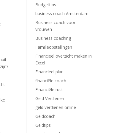
Budgettips
business coach Amsterdam
Business coach voor
:
vrouwen
Business coaching
Familieopstellingen
Financieel overzicht maken in
nuit
Excel
zijn?
Financieel plan
financiële coach
cht
Financiële rust
Geld Verdienen
lke
geld verdienen online
Geldcoach
Geldtips
.