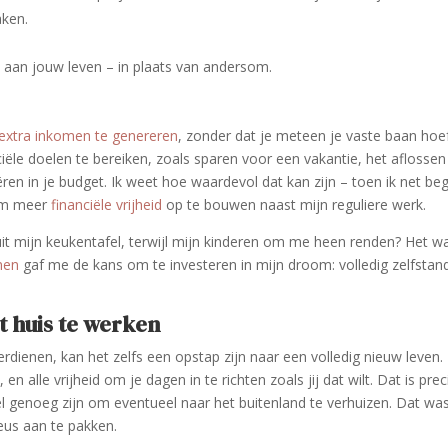
aken.
 aan jouw leven – in plaats van andersom.
extra inkomen te genereren
, zonder dat je meteen je vaste baan hoe
ciële doelen te bereiken, zoals sparen voor een vakantie, het aflossen
en in je budget. Ik weet hoe waardevol dat kan zijn – toen ik net be
 om meer
financiële vrijheid
op te bouwen naast mijn reguliere werk.
uit mijn keukentafel, terwijl mijn kinderen om me heen renden? Het w
men
gaf me de kans om te investeren in mijn droom: volledig zelfstan
.
t huis te werken
rdienen, kan het zelfs een opstap zijn naar een volledig nieuw leven.
n alle vrijheid om je dagen in te richten zoals jij dat wilt. Dat is prec
xibel genoeg zijn om eventueel naar het buitenland te verhuizen. Dat wa
eus aan te pakken.