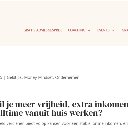
GRATIS ADVIESGESPREK
COACHING
EVENTS
GRA
25
|
Geldtips
,
Money Mindset
,
Ondernemen
il je meer vrijheid, extra inkome
fulltime vanuit huis werken?
e geld verdienen biedt volop kansen voor een stabiel online inkomen, en