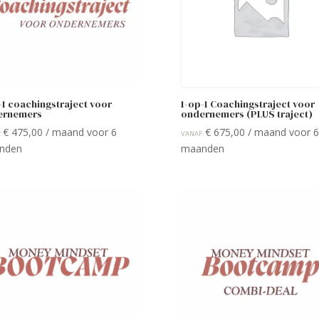
-1 coachingstraject voor
1-op-1 Coachingstraject voor
ernemers
ondernemers (PLUS traject)
€
475,00
/ maand voor 6
€
675,00
/ maand voor 6
:
VANAF:
nden
maanden