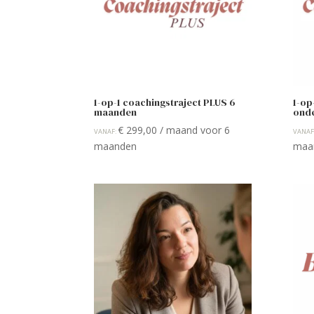
1-op-1 coachingstraject PLUS 6
1-op
maanden
ond
€
299,00
/ maand voor 6
VANAF:
VANAF
maanden
maa