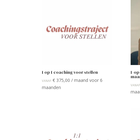
1 op 1 coaching voor stellen
1-op
maa
€
375,00
/ maand voor 6
VANAF:
VANAF
maanden
maa