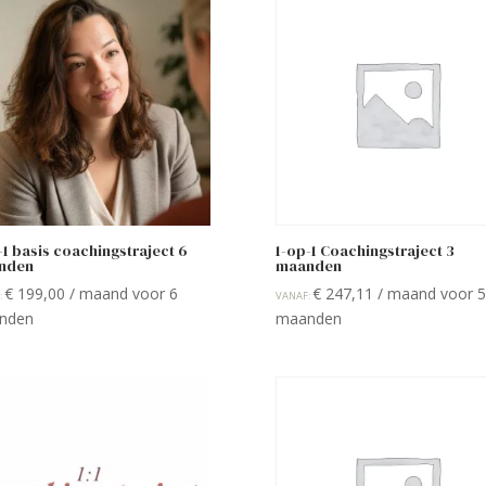
-1 basis coachingstraject 6
1-op-1 Coachingstraject 3
nden
maanden
€
199,00
/ maand voor 6
€
247,11
/ maand voor 5
:
VANAF:
nden
maanden