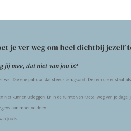
t je ver weg om heel dichtbij jezelf 
 jij mee, dat niet van jou is?
het wel. Die ene patroon dat steeds terugkomt. De rem die er staat als
niet kunnen uitleggen. En in de ruimte van Kreta, weg van je dagelijks
 ergens aan moet voldoen.
an jou is.