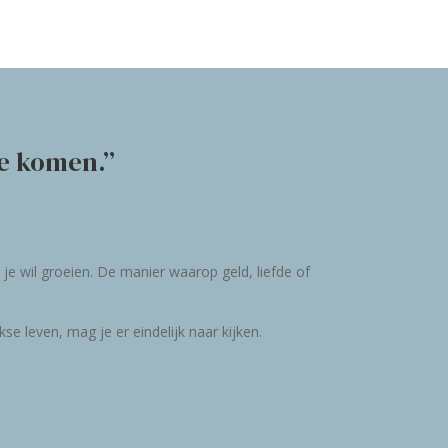
te komen.”
 je wil groeien. De manier waarop geld, liefde of
e leven, mag je er eindelijk naar kijken.