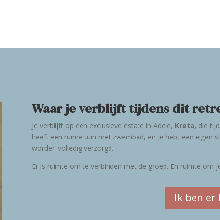
Waar je verblijft tijdens dit ret
Je verblijft op een exclusieve estate in Adele,
Kreta,
die tij
heeft een ruime tuin met zwembad, en je hebt een eigen sl
worden volledig verzorgd.
Er is ruimte om te verbinden met de groep. En ruimte om je t
Ik ben er b