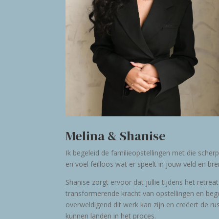
Melina & Shanise
Ik begeleid de familieopstellingen met die scherp
en voel feilloos wat er speelt in jouw veld en b
Shanise zorgt ervoor dat jullie tijdens het retrea
transformerende kracht van opstellingen en begon
overweldigend dit werk kan zijn en creëert de rus
kunnen landen in het proces.