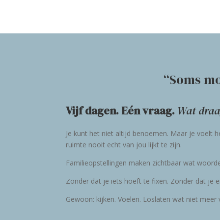
“Soms moe
Vijf dagen. Eén vraag.
Wat draag
Je kunt het niet altijd benoemen. Maar je voelt 
ruimte nooit echt van jou lijkt te zijn.
Familieopstellingen maken zichtbaar wat woorden 
Zonder dat je iets hoeft te fixen. Zonder dat je
Gewoon: kijken. Voelen. Loslaten wat niet meer v