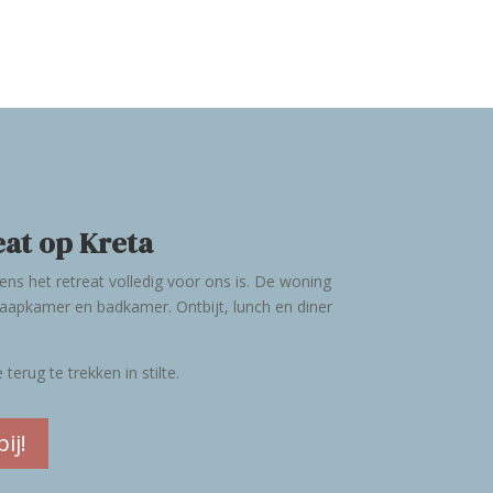
reat op Kreta
dens het retreat volledig voor ons is. De woning
aapkamer en badkamer. Ontbijt, lunch en diner
erug te trekken in stilte.
ij!