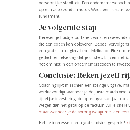
persoonlijke stabiliteit. Een ondernemerscoach a
op een auto zonder motor. Wees eerlijk naar jeze
fundament.
Je volgende stap
Bereken je huidige uurtarief, winst en weekindel
die een coach kan opleveren. Bepaal vervolgens w
een gratis strategiecall met Melina on Fire om te 
gedachten: elke dag dat je uitstelt, blijven inef
het om niet in een ondernemerscoach te invest
Conclusie: Reken jezelf ri
Coaching lijkt misschien een stevige uitgave, ma
verdrievoudigt wanneer je de juiste match vindt e
tijdelijke investering; de opbrengst kan jaar op j
wegen dan het getal op de factuur. Wil je snel
maar wanneer je de sprong waagt met een eerst
Heb je interesse in een gratis advies gesprek ­­?
k