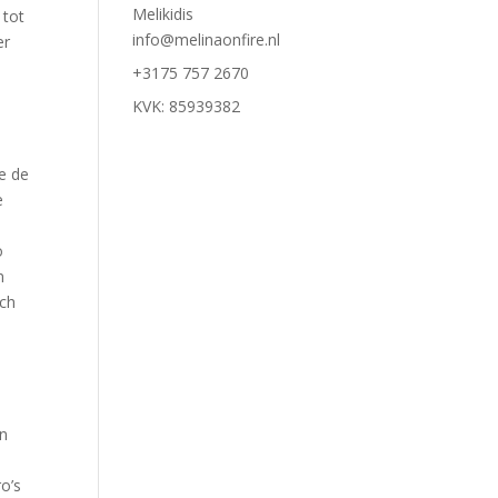
Melikidis
 tot
info@melinaonfire.nl
er
e
+3175 757 2670
KVK: 85939382
je de
e
o
n
ich
en
ro’s