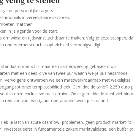
 veilig te stellen
ge en persoonlijke targets.
stimonials in vergelijkbare sectoren.
l moeten matchen.
ken in je agenda voor de start.
 om winst en tijdswinst zichtbaar te maken. Volg je deze stappen, d
 een ondernemerscoach stopt zichzelf vermenigvuldigt.
en standaard­product is maar een samenwerking gebaseerd op
arten met een deep-dive van twee uur waarin we je business­model,
eren. Vervolgens ontwerpen we een maatwerk­roadmap met wekelijkse
 toegang tot onze template­bibliotheek. Gemiddelde tarief? 2.250 euro 
 seat in onze exclusieve mastermind. Onze gemiddelde klant ziet binn
en reductie van twintig uur operationeel werk per maand.
p. Heb je last van acute cashflow- problemen, geen product-market-fit 
. Investeer eerst in fundamentele zaken: marktvalidatie, een buffer o