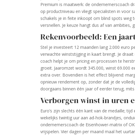
Premium is maatwerk: de ondernemerscoach draa
op productniveau en vliegt specialisten in voor
schakels je in feite inkoopt om blind spots weg 
versnellen. Je keuze hangt dus af van ambities, gr
Rekenvoorbeeld: Een jaart
Stel je investeert 12 maanden lang 2.000 euro pe
verwachte winst­stijging in kaart brengt. Je dr
coach helpt je om pricing en processen te hers
groeit. Jaaromzet wordt 345.000, winst 69.000 e
extra over. Bovendien is het effect blijvend: ma
opnieuw rendement op, zonder dat je de volledi
doorgaans binnen één jaar of eerder terug, mits
Verborgen winst in uren 
Euro’s zijn slechts één kant van de medaille; t
wekelijks twintig uur aan ad-hok-brandjes, ondui
ondernemerscoach de Eisenhower-matrix of OKR
vrijspelen. Vier dagen per maand maal het uurtari