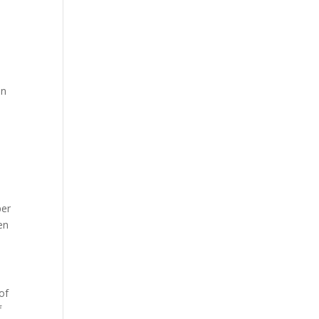
an
per
en
of
f