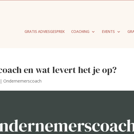
GRATIS ADVIESGESPREK
COACHING
EVENTS
GRA
ach en wat levert het je op?
|
Ondernemerscoach