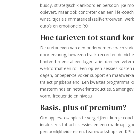
buddy, strategisch klank­bord en persoonlijke mot
oplevert, maar ook concreter dan een life-coac
winst, tijd) als immaterieel (zelfvertrouwen, we
euro’s en emotionele ROI.
Hoe tarieven tot stand k
De uurtarieven van een ondernemerscoach varië
door ervaring, bewezen track-record en de niche 
hanteert meestal een lager tarief dan een vetera
werkformat een rol. Een-op-één-sessies kosten m
dagen, onbeperkte voxer-support en maatwerkanal
traject prijsbepalend. Een kwartaal­programma ko
masterminds en netwerk­introducties. Samengeva
vorm, frequentie en niveau
Basis, plus of premium?
Om apples-to-apples te vergelijken, kun je coach
intake, zes tot acht sessies en een roadmap, go
persoonlijkheids­testen, teamworkshops en KPI-d