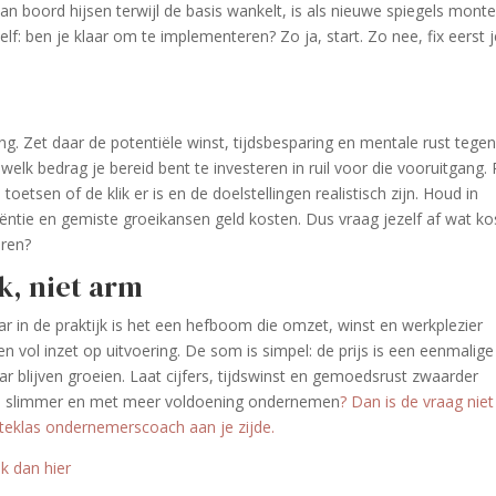
an boord hijsen terwijl de basis wankelt, is als nieuwe spiegels mont
lf: ben je klaar om te implementeren? Zo ja, start. Zo nee, fix eerst 
ing. Zet daar de potentiële winst, tijdsbesparing en mentale rust tege
elk bedrag je bereid bent te investeren in ruil voor die vooruitgang. 
toetsen of de klik er is en de doelstellingen realistisch zijn. Houd in
ficiëntie en gemiste groeikansen geld kosten. Dus vraag jezelf af wat ko
eren?
jk, niet arm
ar in de praktijk is het een hefboom die omzet, winst en werkplezier
n vol inzet op uitvoering. De som is simpel: de prijs is een eenmalige
aar blijven groeien. Laat cijfers, tijdswinst en gemoedsrust zwaarder
ler, slimmer en met meer voldoening ondernemen
? Dan is de vraag niet
eklas ondernemerscoach aan je zijde.
lik dan hier