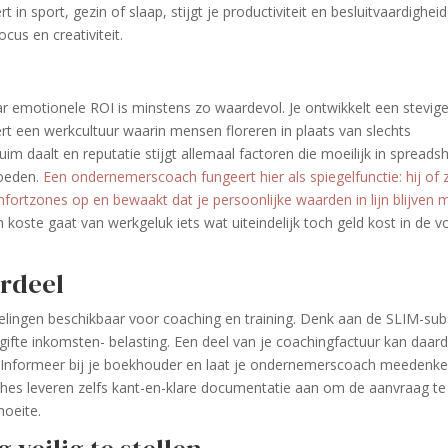
t in sport, gezin of slaap, stijgt je productiviteit en besluitvaardigheid
cus en creativiteit.
r emotionele ROI is minstens zo waardevol. Je ontwikkelt een stevige
eëert een werkcultuur waarin mensen floreren in plaats van slechts
uim daalt en reputatie stijgt allemaal factoren die moeilijk in spreads
loeden.
Een ondernemerscoach fungeert hier als spiegelfunctie: hij of z
rtzones op en bewaakt dat je persoonlijke waarden in lijn blijven 
 koste gaat van werkgeluk iets wat uiteindelijk toch geld kost in de 
ordeel
egelingen beschikbaar voor coaching en training. Denk aan de SLIM-sub
ngifte inkomsten- belasting. Een deel van je coaching­factuur kan daar
en. Informeer bij je boekhouder en laat je ondernemerscoach meedenk
hes leveren zelfs kant-en-klare documentatie aan om de aanvraag te
moeite.