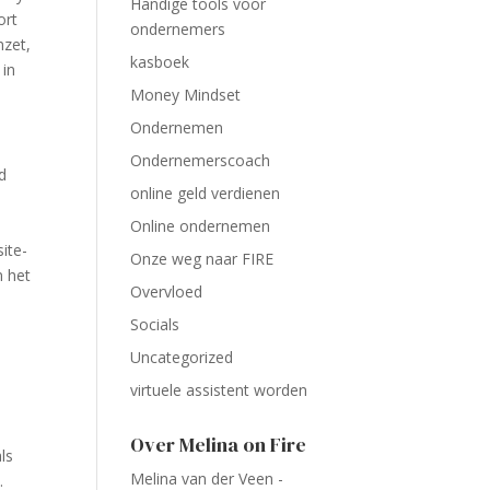
Handige tools voor
ort
ondernemers
mzet,
kasboek
 in
Money Mindset
Ondernemen
Ondernemerscoach
d
online geld verdienen
Online ondernemen
ite-
Onze weg naar FIRE
n het
Overvloed
Socials
Uncategorized
virtuele assistent worden
Over Melina on Fire
ls
Melina van der Veen -
.