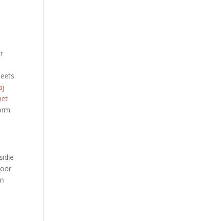
r
heets
ij
met
vorm
sidie
door
en