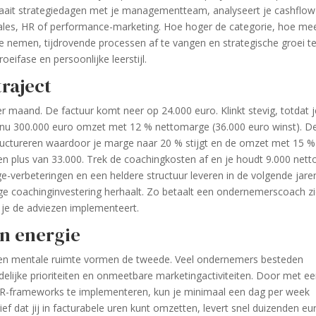
it strategiedagen met je management­team, analyseert je cashflow
 sales, HR of performance-marketing. Hoe hoger de categorie, hoe me
te nemen, tijdrovende processen af te vangen en strategische groei t
oeifase en persoonlijke leerstijl.
raject
r maand. De factuur komt neer op 24.000 euro. Klinkt stevig, totdat 
aait nu 300.000 euro omzet met 12 % nettomarge (36.000 euro winst). D
tructureren waardoor je marge naar 20 % stijgt en de omzet met 15 %
en plus van 33.000. Trek de coaching­kosten af en je houdt 9.000 nett
rge-verbeteringen en een heldere structuur leveren in de volgende jare
ge coaching­investering herhaalt. Zo betaalt een ondernemerscoach z
 je de adviezen implementeert.
en energie
ijd en mentale ruimte vormen de tweede. Veel ondernemers besteden
delijke prioriteiten en onmeetbare marketingactiviteiten. Door met e
-frameworks te implementeren, kun je minimaal een dag per week
ef dat jij in facturabele uren kunt omzetten, levert snel duizenden eu