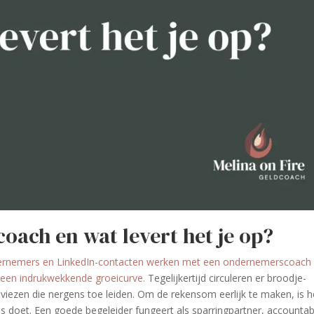
ach en wat levert het je op?
ondernemers en LinkedIn-contacten werken met een ondernemerscoach
f een indrukwekkende groeicurve.
Tegelijkertijd circuleren er broodje-
iezen die nergens toe leiden. Om de rekensom eerlijk te maken, is h
es doet. Een goede begeleider fungeert als sparringpartner, accountabi