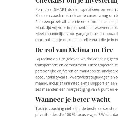
Checklist om je investering
Formuleer SMART-doelen: specificeer omzet, mar
Kies een coach met relevante cases: vraag om te
Plan een proefcall: chemie en communicatiestij
Maak tijd vrij voor implementatie: reserveer blok
Meet maandelijks voortgang: gebruik dashboards
maximaliseer je de kans dat elke euro die je in
De rol van Melina on Fire
Bij Melina on Fire geloven we dat coaching ge
transparantie en commitment. Onze trajecten st
persoonlijke drijfveren en marktpositie analys
accountability-calls, kwartaal­strategiedagen en
maand, inclusief unlimited e-mailsupport en een
zes maanden een marge­­stijging van 6 punt en e
Wanneer je beter wacht
Toch is coaching niet altijd de beste eerste sta
privesituaties die 100 % focus vragen? Wacht dan