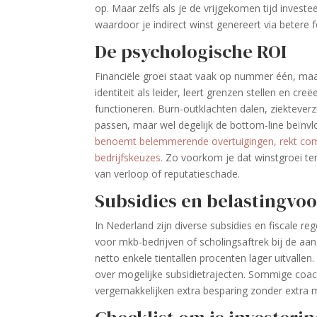
op. Maar zelfs als je de vrijgekomen tijd investeer
waardoor je indirect winst genereert via betere fo
De psychologische ROI
Financiële groei staat vaak op nummer één, maa
identiteit als leider, leert grenzen stellen en cr
functioneren. Burn-outklachten dalen, ziekte­verz
passen, maar wel degelijk de bottom-line beïnv
benoemt belemmerende overtuigingen, rekt comfo
bedrijfskeuzes.
Zo voorkom je dat winst­groei ten
van verloop of reputatieschade.
Subsidies en belastingvo
In Nederland zijn diverse subsidies en fiscale r
voor mkb-bedrijven of scholings­aftrek bij de aa
netto enkele tientallen procenten lager uitvall
over mogelijke subsidietrajecten. Sommige coac
vergemakkelijken extra besparing zonder extra 