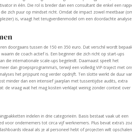
ivator in één. Die rol is breder dan een consultant die enkel een rapp
h die zich puur op mindset richt. Omdat de impact zowel meetbaar (o
rkplezier) is, vraagt het terugverdienmodel om een doordachte analyse
omen
ren doorgaans tussen de 150 en 350 euro. Dat verschil wordt bepaal
waarin de coach actief is. Een beginner die zich richt op start-ups
an die internationale scale-ups begeleidt. Daarnaast speelt het
eer dan groepsprogramma’s, terwijl een volledig VIP-traject met ons
yses het prijspunt nog verder opdrijft. Ten slotte werkt de duur va
st minder dan een intensief jaarplan met tussentijdse audits, extra
t: de vraag wat het mag kosten verklapt weinig zonder context over
ing­pakketten indelen in drie categorieën. Basis bestaat vaak uit een
ed voor ondernemers tot circa vijf werknemers. Plus bevat extra’s zoa
ashboards ideaal als je al personeel hebt of projecten wilt opschalen