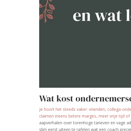
Wat kost ondernemersco
Je hoort het steeds vaker: vrienden, collega-
claimen ineens betere marges, meer vrije tijd o
aapverhalen over torenhoge tarieven en vage adv
slim eerst uiteen te rafelen wat een coach preci