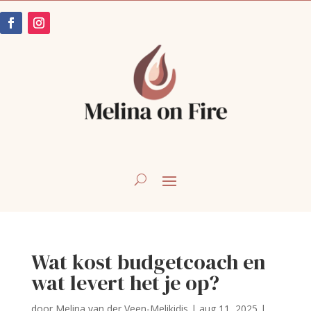
Wat kost budgetcoach en
wat levert het je op?
door
Melina van der Veen-Melikidis
|
aug 11, 2025
|