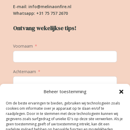
E-mail:
info@melinaonfire.nl
Whatsapp: +31 75 757 2670
Ontvang wekelijkse tips!
Voornaam
Achternaam
Beheer toestemming
E-mail
Om de beste ervaringen te bieden, gebruiken wij technologieën zoals
cookies om informatie over je apparaat op te slaan en/of te
raadplegen. Door in te stemmen met deze technologieën kunnen wij
gegevens zoals surfgedrag of unieke ID's op deze site verwerken. Als je
Geboortedatum
geen toestemming geeft of uw toestemming intrekt, kan dit een
nadelige invloed hebben op bepaalde functies en mogelijkheden.