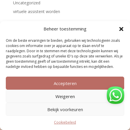
Uncategorized
virtuele assistent worden
Over Melina on Fire
Beheer toestemming
Melina van der Veen - Melikidis
Om de beste ervaringen te bieden, gebruiken wij technologieën zoals
info@melinaonfire.nl
cookies om informatie over je apparaat op te slaan en/of te
+3175 757 2670
raadplegen. Door in te stemmen met deze technologieën kunnen wij
gegevens zoals surfgedrag of unieke ID's op deze site verwerken. Als je
KVK: 85939382
geen toestemming geeft of uw toestemming intrekt, kan dit een
nadelige invloed hebben op bepaalde functies en mogelijkheden.
Accepteren
Weigeren
Groepstrajecten
Bekijk voorkeuren
Money Mindset Bootcamp
Cookiebeleid