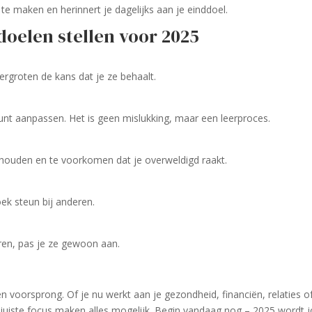
te maken en herinnert je dagelijks aan je einddoel.
doelen stellen voor 2025
rgroten de kans dat je ze behaalt.
kunt aanpassen. Het is geen mislukking, maar een leerproces.
te houden en te voorkomen dat je overweldigd raakt.
oek steun bij anderen.
nderen, pas je ze gewoon aan.
en voorsprong. Of je nu werkt aan je gezondheid, financiën, relaties o
e juiste focus maken alles mogelijk. Begin vandaag nog – 2025 wordt 