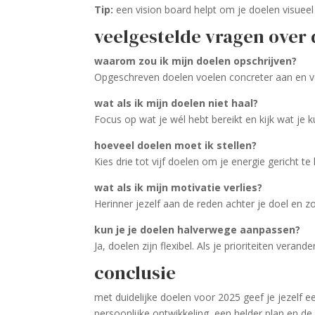
Tip:
een vision board helpt om je doelen visueel 
veelgestelde vragen over 
waarom zou ik mijn doelen opschrijven?
Opgeschreven doelen voelen concreter aan en ve
wat als ik mijn doelen niet haal?
Focus op wat je wél hebt bereikt en kijk wat je 
hoeveel doelen moet ik stellen?
Kies drie tot vijf doelen om je energie gericht 
wat als ik mijn motivatie verlies?
Herinner jezelf aan de reden achter je doel en z
kun je je doelen halverwege aanpassen?
Ja, doelen zijn flexibel. Als je prioriteiten vera
conclusie
met duidelijke doelen voor 2025 geef je jezelf e
persoonlijke ontwikkeling, een helder plan en d