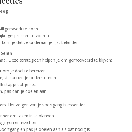
necties
weeg:
lligerswerk te doen.
ijke gesprekken te voeren.
rkom je dat ze onderaan je lijst belanden.
doelen
rmaal. Deze strategieën helpen je om gemotiveerd te blijven:
lt om je doel te bereiken.
ie; zij kunnen je ondersteunen.
lk stapje dat je zet.
, pas dan je doelen aan.
ders. Het volgen van je voortgang is essentieel.
nner om taken in te plannen.
gingen en inzichten.
 voortgang en pas je doelen aan als dat nodig is.