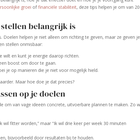
rsoonlijke groei
of
financiële stabiliteit
, deze tips helpen je om van 2
stellen belangrijk is
. Doelen helpen je niet alleen om richting te geven, maar ze geven j
en stellen onmisbaar:
e wilt en kunt je energie daarop richten.
je een boost om door te gaan.
roei je op manieren die je niet voor mogelijk hield.
baarder. Maar hoe doe je dat precies?
ssen op je doelen
de om van vage ideeën concrete, uitvoerbare plannen te maken. Zo w
“Ik wil fitter worden,” maar “Ik wil drie keer per week 30 minuten
en, bijvoorbeeld door resultaten bij te houden.