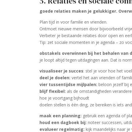
5. Relaties en sociale con
goede relaties maken je gelukkiger. Over
Plan tijd in voor familie en vrienden.
Ontmoet nieuwe mensen door bijvoorbeeld vrijwi
Verbeter je bestaande relaties door open en eerl
Tip: zet sociale momenten in je agenda – zo voo
obstakels overwinnen bij het behalen van 
je loopt altijd tegen uitdagingen aan. Dat is no
visualiseer je succes
: stel je voor hoe het voe
deel je doelen:
vertel het aan vrienden of famil
vier tussentijdse mijlpalen:
beloon jezelf bij e
blijf flexibel:
als de omstandigheden veranderen
hoe je voortgang bijhoudt
doelen stellen is één ding, ze bereiken is iets an
maak een planning:
gebruik een agenda of pla
houd een dagboek bij:
noteer successen, uitda
evalueer regelmatig:
kijk maandelijks naar je