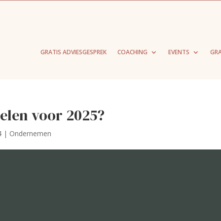
GRATIS ADVIESGESPREK
COACHING
EVENTS
GRA
doelen voor 2025?
4
|
Ondernemen