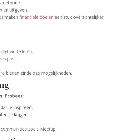
l-methode.
n en uitgaven.
AB) maken
financiële doelen
een stuk overzichtelijker.
:
digheid te leren.
ies past.
era bieden eindeloze mogelijkheden.
ing
n. Probeer:
t je inspireert.
en te krijgen.
.
ne communities zoals Meetup.