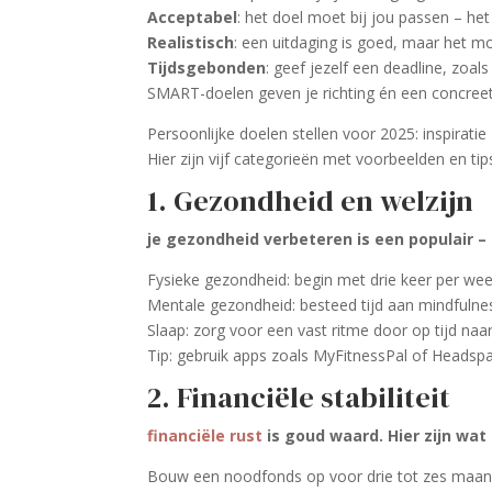
Acceptabel
: het doel moet bij jou passen – het
Realistisch
: een uitdaging is goed, maar het mo
Tijdsgebonden
: geef jezelf een deadline, zoals 
SMART-doelen geven je richting én een concreet
Persoonlijke doelen stellen voor 2025: inspiratie
Hier zijn vijf categorieën met voorbeelden en ti
1. Gezondheid en welzijn
je gezondheid verbeteren is een populair – 
Fysieke gezondheid: begin met drie keer per week
Mentale gezondheid: besteed tijd aan mindfulness
Slaap: zorg voor een vast ritme door op tijd naa
Tip: gebruik apps zoals MyFitnessPal of Headsp
2. Financiële stabiliteit
financiële rust
is goud waard. Hier zijn wat
Bouw een noodfonds op voor drie tot zes maan