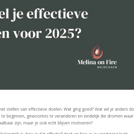
n het stellen van effectieve doelen. Wat ging goed? Wat wil je anders d
te beginnen, gewoontes te veranderen en eindelijk die dromen waar
aalbaar zijn, maar je ook echt blijven motiveren?
belangrijk is, hoe je dat effectief doet en hoe je je voortgang kunt