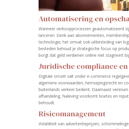
Automatisering en opsch
Wanneer verkoopprocessen geautomatiseerd zijn
lanceren. Denk aan abonnementen, membership-mo
technologie; het omvat ook uitbesteding van logi
besteden behoud je strategische focus op produc
borgt dat geld verdienen online niet stagneert bi
Juridische compliance en
Digitale omzet valt onder e-commerce regelgev
algemene voorwaarden, herroepingsrecht en cook
buitenlands verkeer bedient. Daarnaast vereisen
afhandeling. Naleving voorkomt boetes en repu
behoudt.
Risicomanagement
Volatiliteit van advertentieprijzen, schommelinge