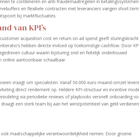
ronnen te combineren en anti-fraudemaatregelen in betalingssystemen
servebuffers en flexibele contracten met leveranciers vangen short-ter
tspoort bij marktfluctuaties.
and van KPI’s
ustomer acquisition cost en return on ad spend geeft sturingskracht
entieratio’s hebben directe invloed op toekomstige cashflow. Door KPI
agedreven cultuur waarin bijsturing snel en feitelijk onderbouwd
n online aantoonbaar schaalbaar.
groeien vraagt om specialisten. Vanaf 50.000 euro maand-omzet lever
eting direct rendement op. Heldere KPI-structuur en incentive mode
isdeling via periodieke reviews of playbooks versnelt onboarding vo
 draagt een sterk team bij aan het winstpotentieel van geld verdiene
 ook maatschappelijke verantwoordelijkheid nemen. Door groene