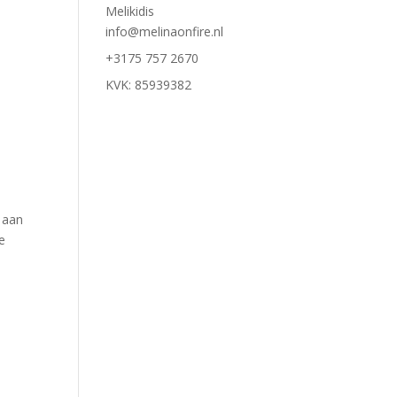
Melikidis
info@melinaonfire.nl
+3175 757 2670
KVK: 85939382
 aan
e