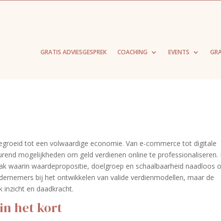
GRATIS ADVIESGESPREK
COACHING
EVENTS
GRA
tgegroeid tot een volwaardige economie. Van e-commerce tot digitale
durend mogelijkheden om geld verdienen online te professionaliseren.
npak waarin waardepropositie, doelgroep en schaalbaarheid naadloos 
ndernemers bij het ontwikkelen van valide verdienmodellen, maar de
k inzicht en daadkracht.
in het kort