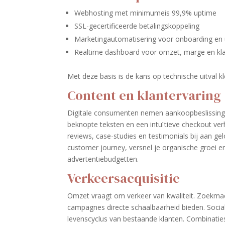
Webhosting met minimumeis 99,9% uptime
SSL-gecertificeerde betalingskoppeling
Marketingautomatisering voor onboarding en 
Realtime dashboard voor omzet, marge en kl
Met deze basis is de kans op technische uitval kl
Content en klantervaring
Digitale consumenten nemen aankoopbeslissinge
beknopte teksten en een intuïtieve checkout ve
reviews, case-studies en testimonials bij aan ge
customer journey, versnel je organische groei e
advertentiebudgetten.
Verkeersacquisitie
Omzet vraagt om verkeer van kwaliteit. Zoekmac
campagnes directe schaalbaarheid bieden. Socia
levenscyclus van bestaande klanten. Combinatie