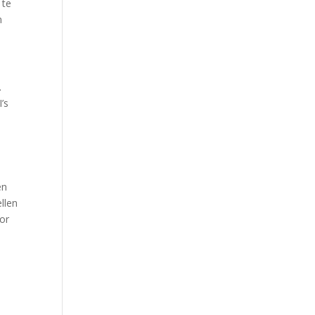
 te
m
.
’s
en
llen
or
n