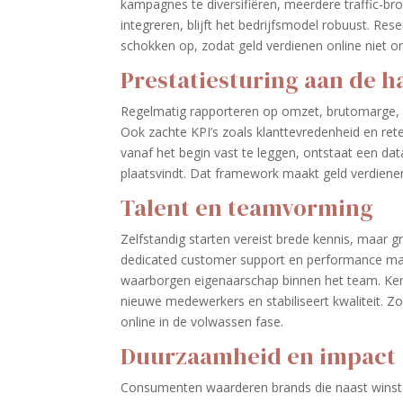
kampagnes te diversifiëren, meerdere traffic-b
integreren, blijft het bedrijfsmodel robuust. Re
schokken op, zodat geld verdienen online niet on
Prestatiesturing aan de h
Regelmatig rapporteren op omzet, brutomarge, c
Ook zachte KPI’s zoals klanttevredenheid en ret
vanaf het begin vast te leggen, ontstaat een dat
plaatsvindt. Dat framework maakt geld verdiene
Talent en teamvorming
Zelfstandig starten vereist brede kennis, maar 
dedicated customer support en performance mark
waarborgen eigenaarschap binnen het team. Kenn
nieuwe medewerkers en stabiliseert kwaliteit. Zo
online in de volwassen fase.
Duurzaamheid en impact
Consumenten waarderen brands die naast winst