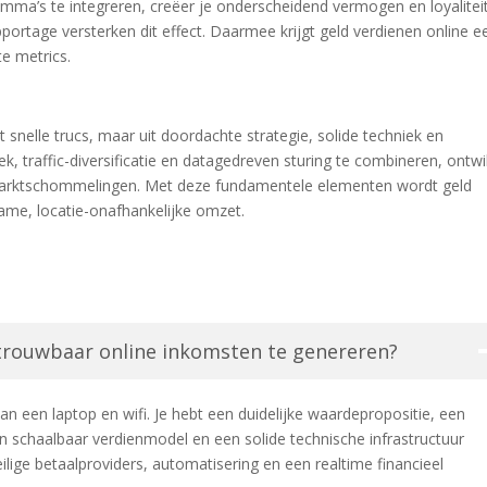
amma’s te integreren, creëer je onderscheidend vermogen en loyaliteit
portage versterken dit effect. Daarmee krijgt geld verdienen online e
te metrics.
 snelle trucs, maar uit doordachte strategie, solide techniek en
, traffic-diversificatie en datagedreven sturing te combineren, ontwi
 marktschommelingen. Met deze fundamentele elementen wordt geld
zame, locatie-onafhankelijke omzet.
trouwbaar online inkomsten te genereren?
n een laptop en wifi. Je hebt een duidelijke waardepropositie, een
schaalbaar verdienmodel en een solide technische infrastructuur
lige betaalproviders, automatisering en een realtime financieel