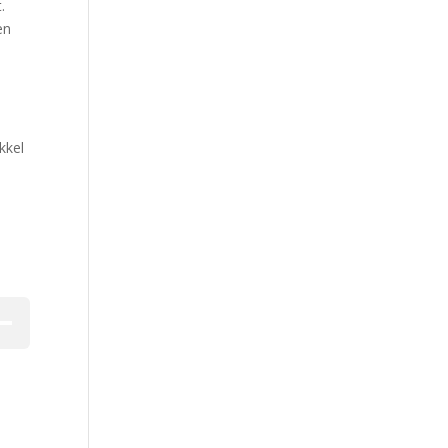
.
en
kkel