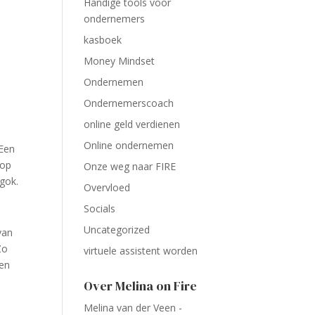
Handige tools voor
ondernemers
kasboek
Money Mindset
Ondernemen
Ondernemerscoach
online geld verdienen
Online ondernemen
 Een
 op
Onze weg naar FIRE
 gok.
Overvloed
Socials
Uncategorized
van
Zo
virtuele assistent worden
een
Over Melina on Fire
Melina van der Veen -