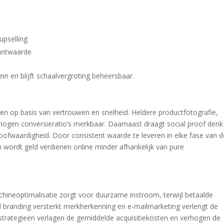
upselling
antwaarde
ein en blijft schaalvergroting beheersbaar.
n op basis van vertrouwen en snelheid. Heldere productfotografie,
rhogen conversieratio’s merkbaar. Daarnaast draagt social proof denk
loofwaardigheid. Door consistent waarde te leveren in elke fase van d
n wordt geld verdienen online minder afhankelijk van pure
hineoptimalisatie zorgt voor duurzame instroom, terwijl betaalde
l branding versterkt merkherkenning en e-mailmarketing verlengt de
strategieën verlagen de gemiddelde acquisitiekosten en verhogen de