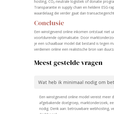
hosting, CO₂-neutrale logistiek of donatie progr
Transparantie in supply chain en heldere ESG-rap
waardelaag die verder gaat dan transactiegerich
Conclusie
Een winstgevend online inkomen ontstaat niet uit
voortdurende optimalisatie. Door marktonderzoek
je een schaalbaar model dat bestand is tegen
verdienen online een realistische bron van duur
Meest gestelde vragen
Wat heb ik minimaal nodig om be
Een winstgevend online model vereist meer da
afgebakende doelgroep, marktonderzoek, een 
nodig. Denk aan: betrouwbare webhosting, vei