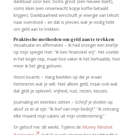
dankbaar voor ben. Soms groot (een nieuwe klant),
soms klein (een onverwacht kopje koffie betaald
krijgen). Dankbaarheid verschuift je energie van tekort
naar overvloed – en dát is precies wat je nodig hebt
om geld aan te trekken.
Praktische methoden om geld aan te trekken
Visualisatie en affirmaties – Ik had vroeger een briefje
op mijn spiegel met: “Ik ben financieel vrij”. Het voelde
in het begin nep, maar hoe vaker ik het herhaalde, hoe
meer ik het ging geloven.
Vision boards – Hang beelden op die je eraan
herinneren wat je wilt. Niet alleen geld, maar ook wat
dat geld je oplevert: vrijheid, rust, reizen, keuzes.
Journaling en intenties zetten – Schrijf je doelen op
alsof ze er al zijn. “Ik leef van mijn bedrijf.” “Ik ontvang
elke maand mijn salaris uit mijn onderneming.”
En geloof me: dit werkt. Tijdens de
Money Mindset
Bootcamp
laat ik je ook ervaren hoe krachtig dit is