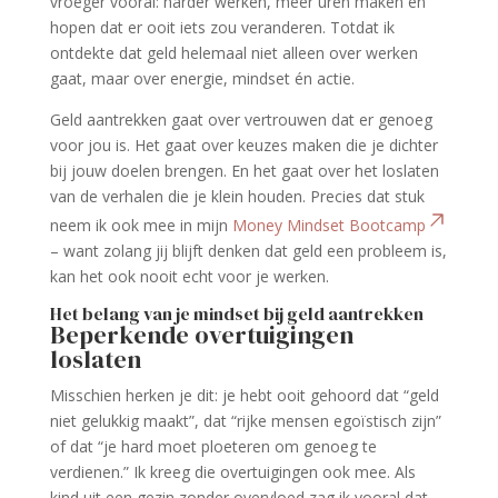
vroeger vooral: harder werken, meer uren maken en
hopen dat er ooit iets zou veranderen. Totdat ik
ontdekte dat geld helemaal niet alleen over werken
gaat, maar over energie, mindset én actie.
Geld aantrekken gaat over vertrouwen dat er genoeg
voor jou is. Het gaat over keuzes maken die je dichter
bij jouw doelen brengen. En het gaat over het loslaten
van de verhalen die je klein houden. Precies dat stuk
neem ik ook mee in mijn
Money Mindset Bootcamp
– want zolang jij blijft denken dat geld een probleem is,
kan het ook nooit echt voor je werken.
Het belang van je mindset bij geld aantrekken
Beperkende overtuigingen
loslaten
Misschien herken je dit: je hebt ooit gehoord dat “geld
niet gelukkig maakt”, dat “rijke mensen egoïstisch zijn”
of dat “je hard moet ploeteren om genoeg te
verdienen.” Ik kreeg die overtuigingen ook mee. Als
kind uit een gezin zonder overvloed zag ik vooral dat