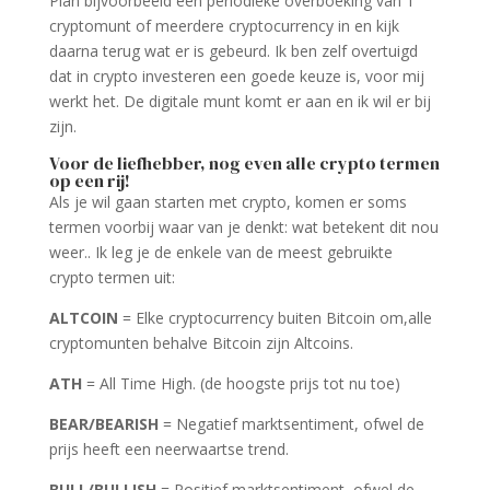
Plan bijvoorbeeld een periodieke overboeking van 1
cryptomunt of meerdere cryptocurrency in en kijk
daarna terug wat er is gebeurd. Ik ben zelf overtuigd
dat in crypto investeren een goede keuze is, voor mij
werkt het. De digitale munt komt er aan en ik wil er bij
zijn.
Voor de liefhebber, nog even alle crypto termen
op een rij!
Als je wil gaan starten met crypto, komen er soms
termen voorbij waar van je denkt: wat betekent dit nou
weer.. Ik leg je de enkele van de meest gebruikte
crypto termen uit:
ALTCOIN
= Elke cryptocurrency buiten Bitcoin om,alle
cryptomunten behalve Bitcoin zijn Altcoins.
ATH
= All Time High. (de hoogste prijs tot nu toe)
BEAR/BEARISH
= Negatief marktsentiment, ofwel de
prijs heeft een neerwaartse trend.
BULL/BULLISH
= Positief marktsentiment, ofwel de