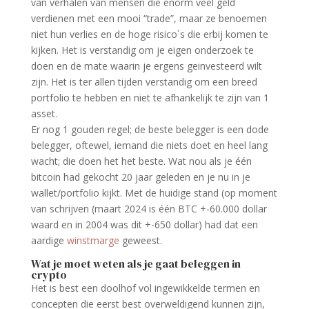
van verhalen van mensen die enorm veel geld
verdienen met een mooi “trade”, maar ze benoemen
niet hun verlies en de hoge risico´s die erbij komen te
kijken. Het is verstandig om je eigen onderzoek te
doen en de mate waarin je ergens geinvesteerd wilt
zijn. Het is ter allen tijden verstandig om een breed
portfolio te hebben en niet te afhankelijk te zijn van 1
asset.
Er nog 1 gouden regel; de beste belegger is een dode
belegger, oftewel, iemand die niets doet en heel lang
wacht; die doen het het beste. Wat nou als je één
bitcoin had gekocht 20 jaar geleden en je nu in je
wallet/portfolio kijkt. Met de huidige stand (op moment
van schrijven (maart 2024 is één BTC +-60.000 dollar
waard en in 2004 was dit +-650 dollar) had dat een
aardige
winstmarge
geweest.
Wat je moet weten als je gaat beleggen in
crypto
Het is best een doolhof vol ingewikkelde termen en
concepten die eerst best overweldigend kunnen zijn,