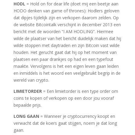
HODL
= Hold on for dear life (doet mij een beetje aan
HODO denken van game of thrones): Hodlers geloven
dat dipjes tijdelijk zijn en verkopen daarom zelden. Op
de website Bitcointalk verschijnt in december 2013 een
bericht met de woorden “I AM HODLING”. Hiermee
wilde de plaatser van het bericht duidelijk maken dat hij
wilde stoppen met daytraden en zijn Bitcoin vast wilde
houden. Het gerucht gaat dat hij op het moment van
plaatsen een paar drankjes op had en een typefout
maakte. Vervolgens is het een eigen leven gaan leiden
en inmiddels is het woord een veelgebruikt begrip in de
wereld van crypto.
LIMIETORDER
= Een limietorder is een type order om
coins te kopen of verkopen op een door jou vooraf
bepaalde prijs.
LONG GAAN
= Wanneer je cryptocurrency koopt en
verwacht dat de koers gaat stijgen, noem je dat long
gaan.