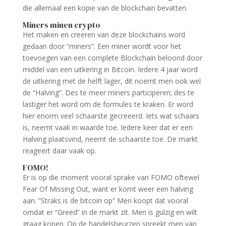
die allemaal een kopie van de blockchain bevatten.
Miners minen crypto
Het maken en creeren van deze blockchains word
gedaan door “miners”. Een miner wordt voor het
toevoegen van een complete Blockchain beloond door
middel van een uitkering in Bitcoin. Iedere 4 jaar word
de uitkering met de helft lager, dit noemt men ook wel
de “Halving”. Des te meer miners participeren; des te
lastiger het word om de formules te kraken. Er word
hier enorm veel schaarste gecreeerd. Iets wat schaars
is, neemt vaak in waarde toe. Iedere keer dat er een
Halving plaatsvind, neemt de schaarste toe. De markt
reageert daar vaak op.
FOMO!
Er is op die moment vooral sprake van FOMO oftewel
Fear Of Missing Out, want er komt weer een halving
aan. “Straks is de bitcoin op” Men koopt dat vooral
omdat er “Greed” in de markt zit. Men is gulzig en wilt
graag kopen. Op de handelsbeurzen spreekt men van