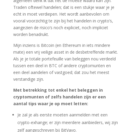
algemeen denk ik dat het de moeite waard kan zijn.
Traden oftewel handelen; dat is een stukje waar je je
echt in moet verdiepen. Het wordt aanbevolen om
vooral voorzichtig te zijn bij het handelen in crypto’s,
aangezien de risico’s noch expliciet, noch impliciet
worden benadrukt.
Mijn inziens is Bitcoin (en Ethereum in iets mindere
mate) een vrij veilige asset in de desbetreffende markt.
Als je je totale portefeuille van beleggen nou verdeeld
tussen een deel in BTC of andere cryptomunten en
een deel aandelen of vastgoed; dat zou het meest
verstandige zijn.
Met betrekking tot enkel het beleggen in
cryptomunten of zelfs handelen zijn er een
aantal tips waar je op moet letten:
Je zal je als eerste moeten aanmelden met een
crypto-exhange; er zijn meerdere aanbieders, wij zijn
zelf aangeschreven bij BitVavo.