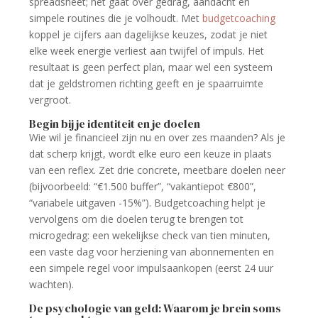
spreadsheet; het gaat over gedrag, aandacht en
simpele routines die je volhoudt. Met
budgetcoaching
koppel je cijfers aan dagelijkse keuzes, zodat je niet
elke week energie verliest aan twijfel of impuls. Het
resultaat is geen perfect plan, maar wel een systeem
dat je geldstromen richting geeft en je spaarruimte
vergroot.
Begin bij je identiteit en je doelen
Wie wil je financieel zijn nu en over zes maanden? Als je
dat scherp krijgt, wordt elke euro een keuze in plaats
van een reflex. Zet drie concrete, meetbare doelen neer
(bijvoorbeeld: “€1.500 buffer”, “vakantiepot €800”,
“variabele uitgaven -15%”). Budgetcoaching helpt je
vervolgens om die doelen terug te brengen tot
microgedrag: een wekelijkse check van tien minuten,
een vaste dag voor herziening van abonnementen en
een simpele regel voor impulsaankopen (eerst 24 uur
wachten).
De psychologie van geld: Waarom je brein soms