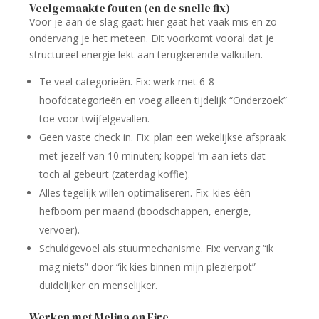
Veelgemaakte fouten (en de snelle fix)
Voor je aan de slag gaat: hier gaat het vaak mis en zo
ondervang je het meteen. Dit voorkomt vooral dat je
structureel energie lekt aan terugkerende valkuilen.
Te veel categorieën. Fix: werk met 6-8
hoofdcategorieën en voeg alleen tijdelijk “Onderzoek”
toe voor twijfelgevallen.
Geen vaste check in. Fix: plan een wekelijkse afspraak
met jezelf van 10 minuten; koppel ’m aan iets dat
toch al gebeurt (zaterdag koffie).
Alles tegelijk willen optimaliseren. Fix: kies één
hefboom per maand (boodschappen, energie,
vervoer).
Schuldgevoel als stuurmechanisme. Fix: vervang “ik
mag niets” door “ik kies binnen mijn plezierpot”
duidelijker en menselijker.
Werken met Melina on Fire