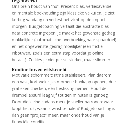
tegenwerkt
Ons brein houdt van “nu”. Present bias, verliesaversie
en mentale boekhouding zijn klassieke valkuilen. Je ziet
korting vandaag en verliest het zicht op de impact
morgen. Budgetcoaching vertaalt die abstracte bias
naar concrete ingrepen: je maakt het gewenste gedrag
makkelijker (automatische overboeking naar spaardoel)
en het ongewenste gedrag moeilijker (een frictie
inbouwen, zoals een extra stap voordat je online
betaalt). Zo kies je niet per se sterker, maar slimmer.
Routine boven wilskracht
Motivatie schommelt; ritme stabiliseert. Plan daarom
een vast, kort wekelijks moment: bankapp openen, drie
grafieken checken, één beslissing nemen. Houd de
drempel absurd laag vijf tot tien minuten is genoeg.
Door die kleine cadans merk je sneller patronen: waar
loopt het uit, waar is winst te halen? Budgetcoaching is
dan geen “project” meer, maar onderhoud van je
financiële conditie.