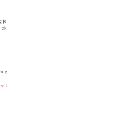
g je
blok
r
ring
eeft.