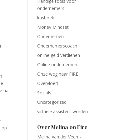
Handige tools voor
ondernemers
kasboek
Money Mindset
Ondernemen
Ondernemerscoach
e
online geld verdienen
Online ondernemen
Onze weg naar FIRE
en
je
Overvloed
je na
Socials
Uncategorized
virtuele assistent worden
e
Over Melina on Fire
n op
t
Melina van der Veen -