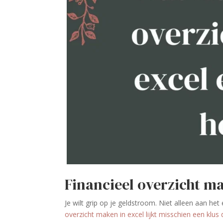
Financieel overzicht ma
Je wilt grip op je geldstroom. Niet alleen aan h
overzicht maken in excel lijkt misschien een klus d