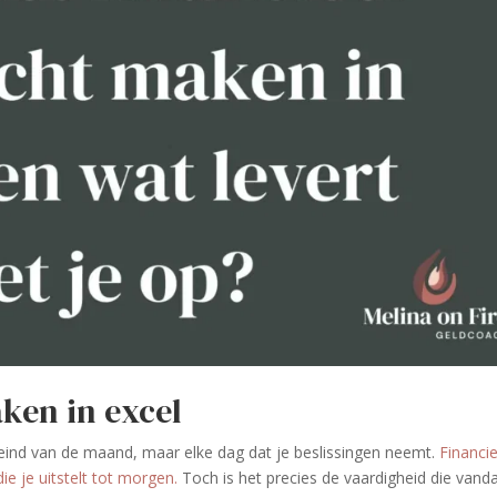
ken in excel
et eind van de maand, maar elke dag dat je beslissingen neemt.
Financie
ie je uitstelt tot morgen.
Toch is het precies de vaardigheid die vand