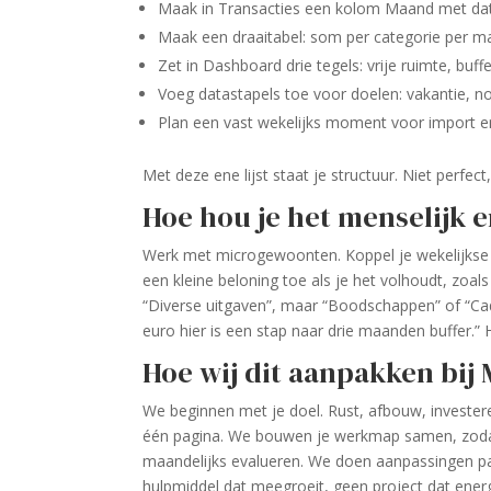
Maak in Transacties een kolom Maand met dat
Maak een draaitabel: som per categorie per ma
Zet in Dashboard drie tegels: vrije ruimte, buff
Voeg datastapels toe voor doelen: vakantie, 
Plan een vast wekelijks moment voor import e
Met deze ene lijst staat je structuur. Niet perfect,
Hoe hou je het menselijk 
Werk met microgewoonten. Koppel je wekelijkse i
een kleine beloning toe als je het volhoudt, zoals
“Diverse uitgaven”, maar “Boodschappen” of “Cade
euro hier is een stap naar drie maanden buffer.” H
Hoe wij dit aanpakken bij 
We beginnen met je doel. Rust, afbouw, investere
één pagina. We bouwen je werkmap samen, zodat ji
maandelijks evalueren. We doen aanpassingen pas a
hulpmiddel dat meegroeit, geen project dat energ