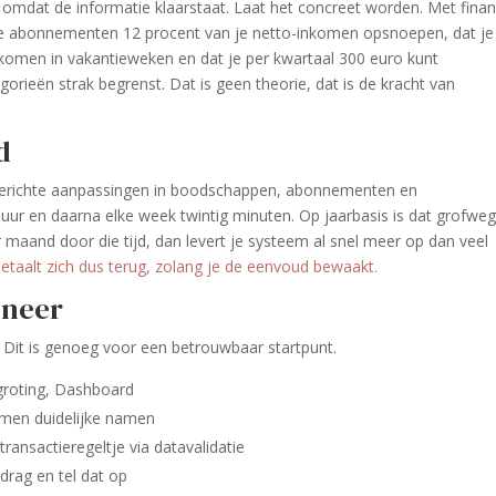
ler omdat de informatie klaarstaat. Laat het concreet worden. Met finan
t je abonnementen 12 procent van je netto-inkomen opsnoepen, dat je
komen in vakantieweken en dat je per kwartaal 300 euro kunt
orieën strak begrenst. Dat is geen theorie, dat is de kracht van
d
 gerichte aanpassingen in boodschappen, abonnementen en
e uur en daarna elke week twintig minuten. Op jaarbasis is dat grofwe
r maand door die tijd, dan levert je systeem al snel meer op dan veel
betaalt zich dus terug, zolang je de eenvoud bewaakt.
s neer
 Dit is genoeg voor een betrouwbaar startpunt.
groting, Dashboard
mmen duidelijke namen
ransactieregeltje via datavalidatie
rag en tel dat op