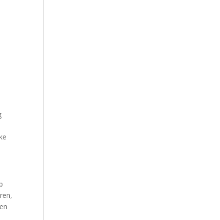
g
lke
p
ren,
een