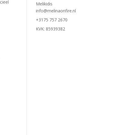
cieel
Melikidis
info@melinaonfire.nl
+3175 757 2670
KVK: 85939382
g