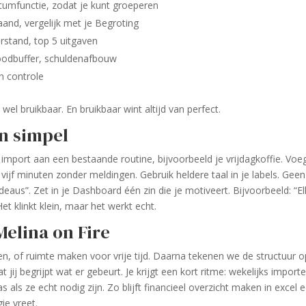
umfunctie, zodat je kunt groeperen
and, vergelijk met je Begroting
erstand, top 5 uitgaven
noodbuffer, schuldenafbouw
n controle
 wel bruikbaar. En bruikbaar wint altijd van perfect.
en simpel
mport aan een bestaande routine, bijvoorbeeld je vrijdagkoffie. Voe
 vijf minuten zonder meldingen. Gebruik heldere taal in je labels. Geen
aus”. Zet in je Dashboard één zin die je motiveert. Bijvoorbeeld: “E
et klinkt klein, maar het werkt echt.
Melina on Fire
n, of ruimte maken voor vrije tijd. Daarna tekenen we de structuur o
j begrijpt wat er gebeurt. Je krijgt een kort ritme: wekelijks importe
ls ze echt nodig zijn. Zo blijft financieel overzicht maken in excel 
ie vreet.