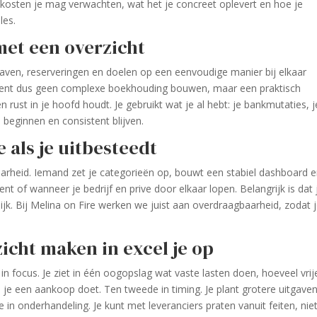
e kosten je mag verwachten, wat het je concreet oplevert en hoe je
les.
met een overzicht
aven, reserveringen en doelen op een eenvoudige manier bij elkaar
tekent dus geen complexe boekhouding bouwen, maar een praktisch
 rust in je hoofd houdt. Je gebruikt wat je al hebt: je bankmutaties, j
n beginnen en consistent blijven.
 als je uitbesteedt
baarheid. Iemand zet je categorieën op, bouwt een stabiel dashboard 
ent of wanneer je bedrijf en prive door elkaar lopen. Belangrijk is dat 
lijk. Bij Melina on Fire werken we juist aan overdraagbaarheid, zodat 
zicht maken in excel je op
e in focus. Je ziet in één oogopslag wat vaste lasten doen, hoeveel vrij
s je een aankoop doet. Ten tweede in timing. Je plant grotere uitgave
in onderhandeling. Je kunt met leveranciers praten vanuit feiten, nie