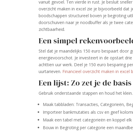
vanuit gevoel. Ten vierde in rust. Je besluit snel
overzicht maken in excel zie je bijvoorbeeld da
boodschappen structureel boven je begroting uit
doorschuiven naar je noodbuffer als je twee categ
zichtbaarheid.
Een simpel rekenvoorbeel
Stel dat je maandelijks 150 euro bespaart door
energievoorschot. Je investeert in de opstart dri
achttien uur werk. Deel je 150 euro besparing pe
uurtarieven.
Financieel overzicht maken in excel 
Een lijst: Zo zet je de basi
Gebruik onderstaande stappen en houd het klein.
Maak tabbladen: Transacties, Categorieën, Be
Importeer bankmutaties als csv en geef kolo
Maak een tabel met categorieën en koppel elk t
Bouw in Begroting per categorie een maandbed