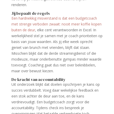
renderen.
Jij bepaalt de regels
Een hardnekkig misverstand is dat een budgetcoach
met strenge verboden zwaait: nooit meer koffie kopen
buiten de deur
, elke cent verantwoorden in Excel. In
werkelijkheid stel je samen met je coach prioriteiten op
basis van jouw waarden. Als jij elke week oprecht
geniet van brunch met vrienden, blijft dat staan.
Misschien blijkt dat de derde streamingdienst of die
modieuze, maar onderbenutte gympas minder waarde
toevoegt. Coaching gaat dus niet over beknibbelen,
maar over bewust kiezen.
De kracht van accountability
Uit onderzoek blijkt dat doelen opschrijven je kans op
succes verdubbelt. Voeg daar wekelijkse feedback en
een stok achter de deur aan toe, en de kans
verdrievoudigt. Een budgetcoach zorgt voor die
accountability. Tijdens check ins bespreek je
overwinningen (dat betaalde verkeerboete toch