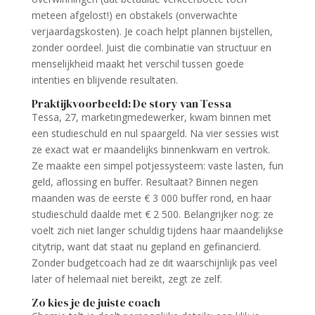
meteen afgelost!) en obstakels (onverwachte
verjaardagskosten). Je coach helpt plannen bijstellen,
zonder oordeel. Juist die combinatie van structuur en
menselijkheid maakt het verschil tussen goede
intenties en blijvende resultaten.
Praktijkvoorbeeld: De story van Tessa
Tessa, 27, marketingmedewerker, kwam binnen met
een studieschuld en nul spaargeld. Na vier sessies wist
ze exact wat er maandelijks binnenkwam en vertrok.
Ze maakte een simpel potjessysteem: vaste lasten, fun
geld, aflossing en buffer. Resultaat? Binnen negen
maanden was de eerste € 3 000 buffer rond, en haar
studieschuld daalde met € 2 500. Belangrijker nog: ze
voelt zich niet langer schuldig tijdens haar maandelijkse
citytrip, want dat staat nu gepland en gefinancierd.
Zonder budgetcoach had ze dit waarschijnlijk pas veel
later of helemaal niet bereikt, zegt ze zelf.
Zo kies je de juiste coach