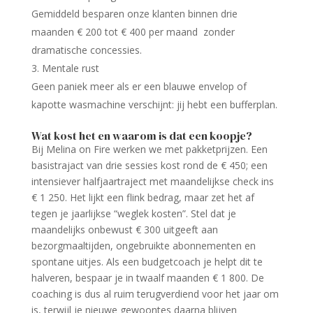
Gemiddeld besparen onze klanten binnen drie
maanden € 200 tot € 400 per maand zonder
dramatische concessies.
Mentale rust
Geen paniek meer als er een blauwe envelop of
kapotte wasmachine verschijnt: jij hebt een bufferplan.
Wat kost het en waarom is dat een koopje?
Bij Melina on Fire werken we met pakketprijzen. Een
basistrajact van drie sessies kost rond de € 450; een
intensiever halfjaartraject met maandelijkse check ins
€ 1 250. Het lijkt een flink bedrag, maar zet het af
tegen je jaarlijkse “weglek kosten”. Stel dat je
maandelijks onbewust € 300 uitgeeft aan
bezorgmaaltijden, ongebruikte abonnementen en
spontane uitjes. Als een budgetcoach je helpt dit te
halveren, bespaar je in twaalf maanden € 1 800. De
coaching is dus al ruim terugverdiend voor het jaar om
is, terwijl je nieuwe gewoontes daarna blijven