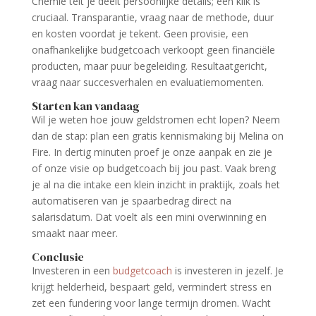
Chemie telt je deelt persoonlijke details; een klik is
cruciaal. Transparantie, vraag naar de methode, duur
en kosten voordat je tekent. Geen provisie, een
onafhankelijke budgetcoach verkoopt geen financiële
producten, maar puur begeleiding. Resultaatgericht,
vraag naar succesverhalen en evaluatiemomenten.
Starten kan vandaag
Wil je weten hoe jouw geldstromen echt lopen? Neem
dan de stap: plan een gratis kennismaking bij Melina on
Fire. In dertig minuten proef je onze aanpak en zie je
of onze visie op budgetcoach bij jou past. Vaak breng
je al na die intake een klein inzicht in praktijk, zoals het
automatiseren van je spaarbedrag direct na
salarisdatum. Dat voelt als een mini overwinning en
smaakt naar meer.
Conclusie
Investeren in een
budgetcoach
is investeren in jezelf. Je
krijgt helderheid, bespaart geld, vermindert stress en
zet een fundering voor lange termijn dromen. Wacht