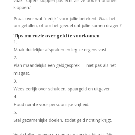
vaak: “Cijfers kloppen pas echt als ze ook emotioneel
kloppen.”
Praat over wat “eerlijk” voor jullie betekent. Gaat het
om getallen, of om het gevoel dat jullie samen dragen?
Tips om ruzie over geld te voorkomen
Maak duidelijke afspraken en leg ze ergens vast.
Plan maandelijks een geldgesprek — niet pas als het
misgaat.
Wees eerlijk over schulden, spaargeld en uitgaven.
Houd ruimte voor persoonlijke vrijheid.
Stel gezamenlijke doelen, zodat geld richting krijgt.
Veel stellen zeggen na een paar sessies bij mij: “We