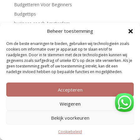
Budgetteren Voor Beginners
Budgettips
business coach Amsterdam
Beheer toestemming
Business coach voor vrouwen
Business coaching
Om de beste ervaringen te bieden, gebruiken wij technologieën zoals
cookies om informatie over je apparaat op te slaan en/of te
Familieopstellingen
raadplegen. Door in te stemmen met deze technologieën kunnen wij
gegevens zoals surfgedrag of unieke ID's op deze site verwerken. Als je
Financieel overzicht maken in Excel
geen toestemming geeft of uw toestemming intrekt, kan dit een
Financieel plan
nadelige invloed hebben op bepaalde functies en mogelijkheden.
financiële coach
Financiële rust
Accepteren
Geld Verdienen
Weigeren
geld verdienen online
Geldcoach
Bekijk voorkeuren
Geldtips
Cookiebeleid
Handige tools voor ondernemers