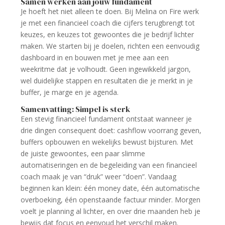
Samen werken aan jouw fundament
Je hoeft het niet alleen te doen. Bij Melina on Fire werk
je met een financieel coach die cijfers terugbrengt tot
keuzes, en keuzes tot gewoontes die je bedrijf lichter
maken. We starten bij je doelen, richten een eenvoudig
dashboard in en bouwen met je mee aan een
weekritme dat je volhoudt. Geen ingewikkeld jargon,
wel duidelijke stappen en resultaten die je merkt in je
buffer, je marge en je agenda.
Samenvatting: Simpel is sterk
Een stevig financieel fundament ontstaat wanneer je
drie dingen consequent doet: cashflow voorrang geven,
buffers opbouwen en wekelijks bewust bijsturen. Met
de juiste gewoontes, een paar slimme
automatiseringen en de begeleiding van een financieel
coach maak je van “druk” weer “doen”. Vandaag
beginnen kan klein: één money date, één automatische
overboeking, één openstaande factuur minder. Morgen
voelt je planning al lichter, en over drie maanden heb je
bewijs dat focus en eenvoud het verschil maken.