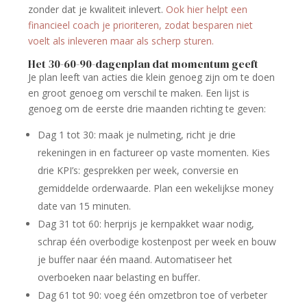
zonder dat je kwaliteit inlevert.
Ook hier helpt een
financieel coach je prioriteren, zodat besparen niet
voelt als inleveren maar als scherp sturen.
Het 30-60-90-dagenplan dat momentum geeft
Je plan leeft van acties die klein genoeg zijn om te doen
en groot genoeg om verschil te maken. Een lijst is
genoeg om de eerste drie maanden richting te geven:
Dag 1 tot 30: maak je nulmeting, richt je drie
rekeningen in en factureer op vaste momenten. Kies
drie KPI’s: gesprekken per week, conversie en
gemiddelde orderwaarde. Plan een wekelijkse money
date van 15 minuten.
Dag 31 tot 60: herprijs je kernpakket waar nodig,
schrap één overbodige kostenpost per week en bouw
je buffer naar één maand. Automatiseer het
overboeken naar belasting en buffer.
Dag 61 tot 90: voeg één omzetbron toe of verbeter