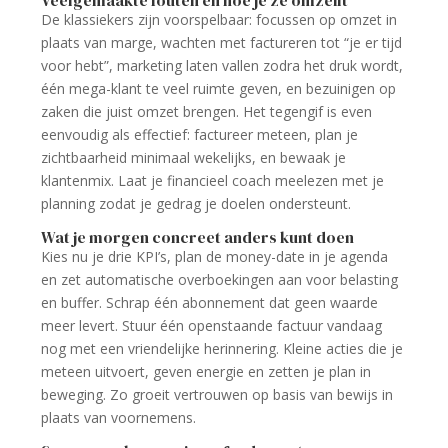
Veelgemaakte fouten en hoe je ze omzeilt
De klassiekers zijn voorspelbaar: focussen op omzet in
plaats van marge, wachten met factureren tot “je er tijd
voor hebt”, marketing laten vallen zodra het druk wordt,
één mega-klant te veel ruimte geven, en bezuinigen op
zaken die juist omzet brengen. Het tegengif is even
eenvoudig als effectief: factureer meteen, plan je
zichtbaarheid minimaal wekelijks, en bewaak je
klantenmix. Laat je financieel coach meelezen met je
planning zodat je gedrag je doelen ondersteunt.
Wat je morgen concreet anders kunt doen
Kies nu je drie KPI’s, plan de money-date in je agenda
en zet automatische overboekingen aan voor belasting
en buffer. Schrap één abonnement dat geen waarde
meer levert. Stuur één openstaande factuur vandaag
nog met een vriendelijke herinnering. Kleine acties die je
meteen uitvoert, geven energie en zetten je plan in
beweging. Zo groeit vertrouwen op basis van bewijs in
plaats van voornemens.