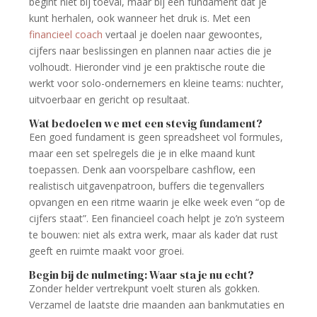
begint niet bij toeval, maar bij een fundament dat je
kunt herhalen, ook wanneer het druk is. Met een
financieel coach
vertaal je doelen naar gewoontes,
cijfers naar beslissingen en plannen naar acties die je
volhoudt. Hieronder vind je een praktische route die
werkt voor solo-ondernemers en kleine teams: nuchter,
uitvoerbaar en gericht op resultaat.
Wat bedoelen we met een stevig fundament?
Een goed fundament is geen spreadsheet vol formules,
maar een set spelregels die je in elke maand kunt
toepassen. Denk aan voorspelbare cashflow, een
realistisch uitgavenpatroon, buffers die tegenvallers
opvangen en een ritme waarin je elke week even “op de
cijfers staat”. Een financieel coach helpt je zo’n systeem
te bouwen: niet als extra werk, maar als kader dat rust
geeft en ruimte maakt voor groei.
Begin bij de nulmeting: Waar sta je nu echt?
Zonder helder vertrekpunt voelt sturen als gokken.
Verzamel de laatste drie maanden aan bankmutaties en