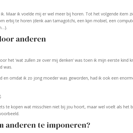
k. Maar ik voelde mij er wel meer bij horen. Tot het volgende item z
m erbij te horen (denk aan tamagotchi, een kpn mobiel, een comput
n…).
 door anderen
or het ‘wat zullen ze over mij denken’ was toen ik mijn eerste kind k
ud was.
kind en omdat ik zo jong moeder was geworden, had ik ook een enorm
.
 te kopen wat misschien niet bij jou hoort, maar wel voelt als het 
voorbeeld.
m anderen te imponeren?