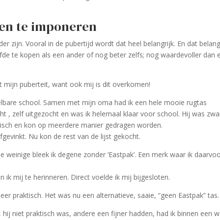
en te imponeren
er zijn. Vooral in de pubertijd wordt dat heel belangrijk. En dat belang
lfde te kopen als een ander of nog beter zelfs; nog waardevoller dan 
 mijn puberteit, want ook mij is dit overkomen!
lbare school. Samen met mijn oma had ik een hele mooie rugtas
ht , zelf uitgezocht en was ik helemaal klaar voor school. Hij was zwa
ktisch en kon op meerdere manier gedragen worden.
gevinkt. Nu kon de rest van de lijst gekocht.
e weinige bleek ik degene zonder ‘Eastpak’. Een merk waar ik daarvo
 mij te herinneren. Direct voelde ik mij bijgesloten.
eer praktisch. Het was nu een alternatieve, saaie, “geen Eastpak” tas.
, hij niet praktisch was, andere een fijner hadden, had ik binnen een 