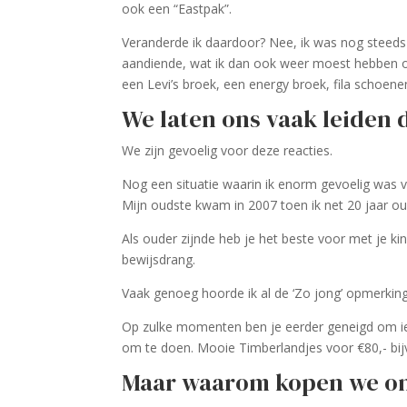
ook een “Eastpak”.
Veranderde ik daardoor? Nee, ik was nog steeds i
aandiende, wat ik dan ook weer moest hebben o
een Levi’s broek, een energy broek, fila schoene
We laten ons vaak leiden
We zijn gevoelig voor deze reacties.
Nog een situatie waarin ik enorm gevoelig was vo
Mijn oudste kwam in 2007 toen ik net 20 jaar o
Als ouder zijnde heb je het beste voor met je 
bewijsdrang.
Vaak genoeg hoorde ik al de ‘Zo jong’ opmerking
Op zulke momenten ben je eerder geneigd om iets
om te doen. Mooie Timberlandjes voor €80,- bij
Maar waarom kopen we o