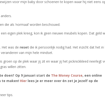
 bewijzen voor mijn baby door schoenen te kopen waar hij niet eens o
 anders.
en die als ‘normaal’ worden beschouwd.
k een eigen plek kreeg, kon ik geen nieuwe meubels kopen. Dat geld 
e. Het was de
reset
die ik persoonlijk nodig had. Het inzicht dat het in
t veranderen van mijn hele mindset.
s groen op de plek waar jij zit en waar jij het picknickkleed neerlegt 
gras willen zitten.
te doen?
Op 9 januari start de
The Money Course
, een online
en te maken!
Hier
lees je er meer over én zet je jezelf op de
eer tips.