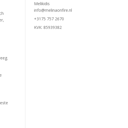
Melikidis
info@melinaonfire.nl
ich
+3175 757 2670
er,
KVK: 85939382
reeg.
e
beste