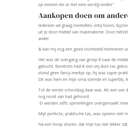
op mensen die ze niet eens aardig vinden”
Aankopen doen om ander
Iedereen wil graag meetellen, erbij horen, bijzond
uit je door middel van materialisme. Door hetze
ander.
Ik kan mij nog een goed voorbeeld herinneren uit
Het was de overgang van groep 8 naar de midde
gekocht. Beretrots had ik een vrij dure tas gekoc
stond geen fancy-merkje op, hij was super-pra
Dit was hem en mijn oma stemde in! Superblij. Af
Tot de eerste schooldag daar was. Als een van d
nog nooit van had gehoord.
Er werden zelfs opmerkingen overgemaakt meen ik
Mijn perfecte, praktische tas, was opeens niet m
Na een hoop zeuren, dat mijn tas niet lekker zat