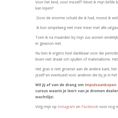
Voor het kind, voor mezelf? Moet ik mijn liefde
kan lopen?
Door de enorme schuld die ik had, moest ik wel
Ik kon simpelweg niet mee meer met alle uitgav
Toen ik na maanden bij mijn zus wonen eindelij
er gewoon niet.
Nu ben ik ergens heel dankbaar voor die period
leven niet draait om spullen of materialisme. He
Het gras is niet groener aan de andere kant, het i
jezelf en eventueel voor anderen die bij je in het 
Wil jij af van de drang om
impulsaankopen
cursus waarin je leert van je dromen doel
wachtlijs
t.
Volg mijn op
Instagram
en
Facebook
voor nog m