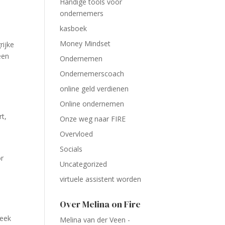
Handige tools voor
ondernemers
kasboek
Money Mindset
rijke
een
Ondernemen
Ondernemerscoach
online geld verdienen
Online ondernemen
rt,
Onze weg naar FIRE
Overvloed
Socials
or
Uncategorized
virtuele assistent worden
Over Melina on Fire
week
Melina van der Veen -