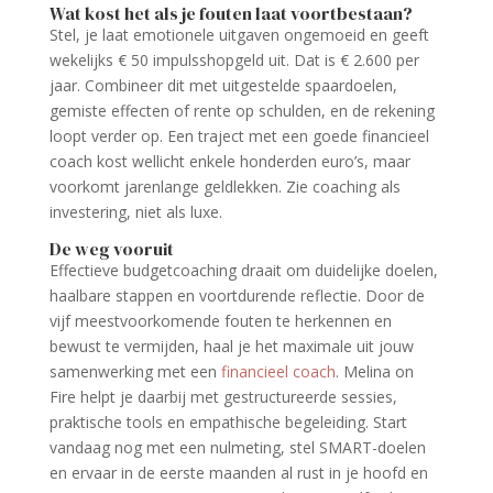
Wat kost het als je fouten laat voortbestaan?
Stel, je laat emotionele uitgaven ongemoeid en geeft
wekelijks € 50 impuls­shop­geld uit. Dat is € 2.600 per
jaar. Combineer dit met uitgestelde spaardoelen,
gemiste effecten of rente op schulden, en de rekening
loopt verder op. Een traject met een goede financieel
coach kost wellicht enkele honderden euro’s, maar
voorkomt jarenlange geldlekken. Zie coaching als
investering, niet als luxe.
De weg vooruit
Effectieve budgetcoaching draait om duidelijke doelen,
haalbare stappen en voortdurende reflectie. Door de
vijf meestvoorkomende fouten te herkennen en
bewust te vermijden, haal je het maximale uit jouw
samenwerking met een
financieel coach
. Melina on
Fire helpt je daarbij met gestructureerde sessies,
praktische tools en empathische begeleiding. Start
vandaag nog met een nulmeting, stel SMART-doelen
en ervaar in de eerste maanden al rust in je hoofd en