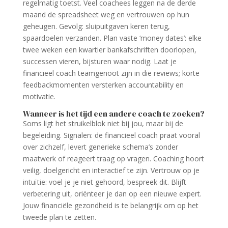
regelmatig toetst. Veel coachees leggen na de derde
maand de spreadsheet weg en vertrouwen op hun
geheugen. Gevolg: sluipuitgaven keren terug,
spaardoelen verzanden. Plan vaste ‘money dates’: elke
twee weken een kwartier bankafschriften doorlopen,
successen vieren, bijsturen waar nodig. Laat je
financieel coach teamgenoot zijn in die reviews; korte
feedback­momenten versterken accountability en
motivatie.
Wanneer is het tijd een andere coach te zoeken?
Soms ligt het struikelblok niet bij jou, maar bij de
begeleiding. Signalen: de financieel coach praat vooral
over zichzelf, levert generieke schema’s zonder
maatwerk of reageert traag op vragen. Coaching hoort
veilig, doelgericht en interactief te zijn. Vertrouw op je
intuïtie: voel je je niet gehoord, bespreek dit. Blijft
verbetering uit, oriënteer je dan op een nieuwe expert.
Jouw financiële gezondheid is te belangrijk om op het
tweede plan te zetten.