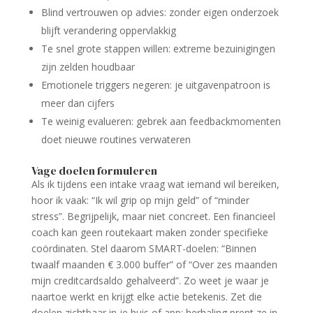
Blind vertrouwen op advies: zonder eigen onderzoek
blijft verandering oppervlakkig
Te snel grote stappen willen: extreme bezuinigingen
zijn zelden houdbaar
Emotionele triggers negeren: je uitgavenpatroon is
meer dan cijfers
Te weinig evalueren: gebrek aan feedbackmomenten
doet nieuwe routines verwateren
Vage doelen formuleren
Als ik tijdens een intake vraag wat iemand wil bereiken,
hoor ik vaak: “Ik wil grip op mijn geld” of “minder
stress”. Begrijpelijk, maar niet concreet. Een financieel
coach kan geen routekaart maken zonder specifieke
coördinaten. Stel daarom SMART-doelen: “Binnen
twaalf maanden € 3.000 buffer” of “Over zes maanden
mijn creditcardsaldo gehalveerd”. Zo weet je waar je
naartoe werkt en krijgt elke actie betekenis. Zet die
doelen zichtbaar in je huis of app; herhaling prent ze in