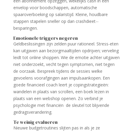
één abonnement opzeggen, wekelijks cash in een
envelop voor boodschappen, automatische
spaaroverboeking op salaristijd. Kleine, houdbare
stappen stapelen sneller op dan crashdieet-­
besparingen.
Emotionele triggers negeren
Geldbeslissingen zijn zelden puur rationeel. Stress-eten
kan uitgaven aan bezorgmaaltijden opdrijven; verveling
leidt tot online shoppen. Wie de emotie achter uitgaven
niet onderzoekt, vecht tegen symptomen, niet tegen
de oorzaak. Bespreek tijdens de sessies welke
gevoelens voorafgingen aan impulsaankopen. Een
goede financieel coach leert je copingstrategieën:
wandelen in plaats van scrollen, een boek lezen in
plaats van een webshop openen. Zo verbind je
psychologie met financiën de sleutel tot blijvende
gedragsverandering.
Te weinig evalueren
Nieuwe budgetroutines slijten pas in als je ze