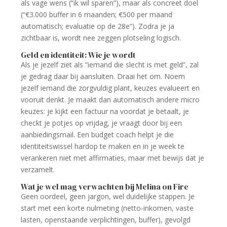
als vage wens (“ik wil sparen”), maar als concreet doel
(“€3.000 buffer in 6 maanden; €500 per maand
automatisch; evaluatie op de 28e”). Zodra je ja
zichtbaar is, wordt nee zeggen plotseling logisch.
Geld en identiteit: Wie je wordt
Als je jezelf ziet als “iemand die slecht is met geld”, zal
je gedrag daar bij aansluiten. Draai het om. Noem
jezelf iemand die zorgvuldig plant, keuzes evalueert en
vooruit denkt. Je maakt dan automatisch andere micro
keuzes: je kijkt een factuur na voordat je betaalt, je
checkt je potjes op vrijdag, je vraagt door bij een
aanbiedingsmail. Een budget coach helpt je die
identiteitswissel hardop te maken en in je week te
verankeren niet met affirmaties, maar met bewijs dat je
verzamelt.
Wat je wel mag verwachten bij Melina on Fire
Geen oordeel, geen jargon, wel duidelijke stappen. Je
start met een korte nulmeting (netto-inkomen, vaste
lasten, openstaande verplichtingen, buffer), gevolgd