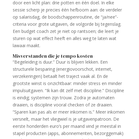
door een licht plan: drie potten en één doel. In elke
sessie scherp je precies één hefboom aan: de verdeler
op salarisdag, de boodschappenroutine, de “ja/nee”-
criteria voor grote uitgaven, de volgorde bij tegenslag.
Een budget coach zet je niet op rantsoen; die leert je
sturen op wat effect heeft en alles weg te laten wat
lawaai maakt.
Misverstanden die je tempo kosten
“Begeleiding is duur.” Duur is blijven lekken. Een
structurele besparing (energiovoorschot, internet,
verzekeringen) betaalt het traject vaak al. En de
grootste winst is onzichtbaar: minder stress en minder
impulsuitgaven. “Ik kan dit zelf met discipline.” Discipline
is eindig; systemen zijn trouw. Zodra je automaten
draaien, is discipline vooral checken of ze draaien.
“Sparen kan pas als er meer inkomen is.” Meer inkomen
versnelt, maar het vliegwiel is je uitgavenpatroon. De
eerste honderden euro’s per maand vind je meestal in
stapel producten (apps, abonnementen, bezorggemak)