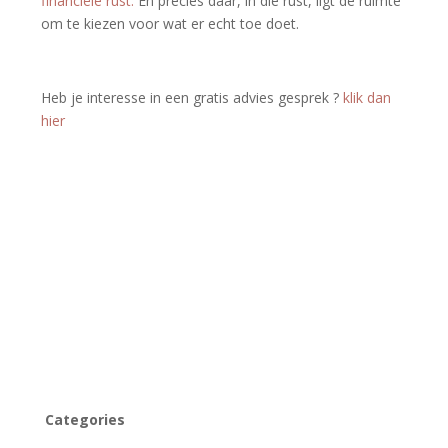
financiële rust.
En precies daar, in die rust, ligt de ruimte
om te kiezen voor wat er echt toe doet.
Heb je interesse in een gratis advies gesprek ­­?
klik dan
hier
Categories