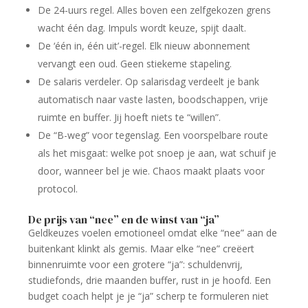
De 24-uurs regel. Alles boven een zelfgekozen grens
wacht één dag. Impuls wordt keuze, spijt daalt.
De ‘één in, één uit’-regel. Elk nieuw abonnement
vervangt een oud. Geen stiekeme stapeling.
De salaris verdeler. Op salarisdag verdeelt je bank
automatisch naar vaste lasten, boodschappen, vrije
ruimte en buffer. Jij hoeft niets te “willen”.
De “B-weg” voor tegenslag. Een voorspelbare route
als het misgaat: welke pot snoep je aan, wat schuif je
door, wanneer bel je wie. Chaos maakt plaats voor
protocol.
De prijs van “nee” en de winst van “ja”
Geldkeuzes voelen emotioneel omdat elke “nee” aan de
buitenkant klinkt als gemis. Maar elke “nee” creëert
binnenruimte voor een grotere “ja”: schuldenvrij,
studiefonds, drie maanden buffer, rust in je hoofd. Een
budget coach helpt je je “ja” scherp te formuleren niet