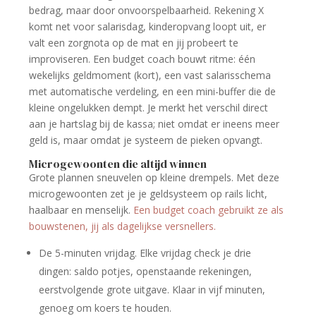
bedrag, maar door onvoorspelbaarheid. Rekening X
komt net voor salarisdag, kinderopvang loopt uit, er
valt een zorgnota op de mat en jij probeert te
improviseren. Een budget coach bouwt ritme: één
wekelijks geldmoment (kort), een vast salarisschema
met automatische verdeling, en een mini-buffer die de
kleine ongelukken dempt. Je merkt het verschil direct
aan je hartslag bij de kassa; niet omdat er ineens meer
geld is, maar omdat je systeem de pieken opvangt.
Microgewoonten die altijd winnen
Grote plannen sneuvelen op kleine drempels. Met deze
microgewoonten zet je je geldsysteem op rails licht,
haalbaar en menselijk.
Een budget coach gebruikt ze als
bouwstenen, jij als dagelijkse versnellers.
De 5-minuten vrijdag. Elke vrijdag check je drie
dingen: saldo potjes, openstaande rekeningen,
eerstvolgende grote uitgave. Klaar in vijf minuten,
genoeg om koers te houden.