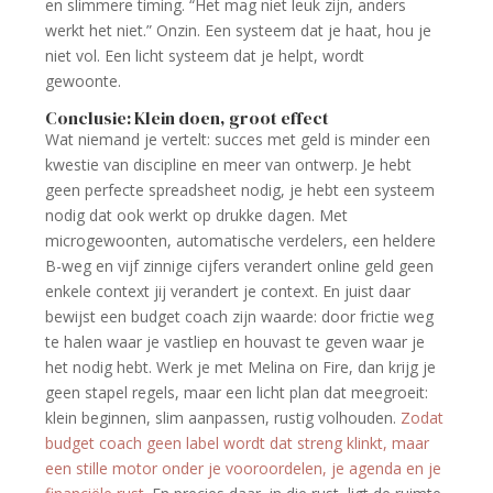
en slimmere timing. “Het mag niet leuk zijn, anders
werkt het niet.” Onzin. Een systeem dat je haat, hou je
niet vol. Een licht systeem dat je helpt, wordt
gewoonte.
Conclusie: Klein doen, groot effect
Wat niemand je vertelt: succes met geld is minder een
kwestie van discipline en meer van ontwerp. Je hebt
geen perfecte spreadsheet nodig, je hebt een systeem
nodig dat ook werkt op drukke dagen. Met
microgewoonten, automatische verdelers, een heldere
B-weg en vijf zinnige cijfers verandert online geld geen
enkele context jij verandert je context. En juist daar
bewijst een budget coach zijn waarde: door frictie weg
te halen waar je vastliep en houvast te geven waar je
het nodig hebt. Werk je met Melina on Fire, dan krijg je
geen stapel regels, maar een licht plan dat meegroeit:
klein beginnen, slim aanpassen, rustig volhouden.
Zodat
budget coach geen label wordt dat streng klinkt, maar
een stille motor onder je vooroordelen, je agenda en je