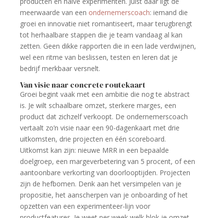
producten en halve experimenten. Juist daar ligt de
meerwaarde van een
ondernemerscoach
: iemand die
groei en innovatie niet romantiseert, maar terugbrengt
tot herhaalbare stappen die je team vandaag al kan
zetten. Geen dikke rapporten die in een lade verdwijnen,
wel een ritme van beslissen, testen en leren dat je
bedrijf merkbaar versnelt.
Van visie naar concrete routekaart
Groei begint vaak met een ambitie die nog te abstract
is. Je wilt schaalbare omzet, sterkere marges, een
product dat zichzelf verkoopt. De ondernemerscoach
vertaalt zo’n visie naar een 90-dagenkaart met drie
uitkomsten, drie projecten en één scoreboard.
Uitkomst kan zijn: nieuwe MRR in een bepaalde
doelgroep, een margeverbetering van 5 procent, of een
aantoonbare verkorting van doorlooptijden. Projecten
zijn de hefbomen. Denk aan het versimpelen van je
propositie, het aanscherpen van je onboarding of het
opzetten van een experimenteer-lijn voor
productfeatures. Je weet per week welk blok je omzet