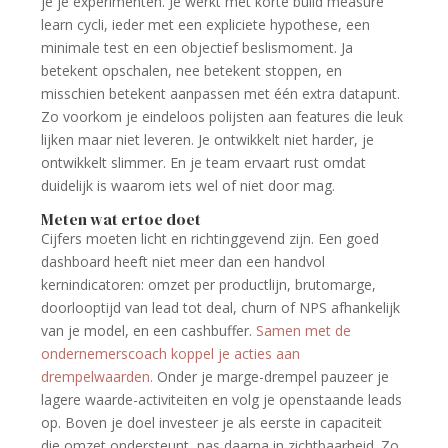
je je experimenten. Je werkt met korte build measure
learn cycli, ieder met een expliciete hypothese, een
minimale test en een objectief beslismoment. Ja
betekent opschalen, nee betekent stoppen, en
misschien betekent aanpassen met één extra datapunt.
Zo voorkom je eindeloos polijsten aan features die leuk
lijken maar niet leveren. Je ontwikkelt niet harder, je
ontwikkelt slimmer. En je team ervaart rust omdat
duidelijk is waarom iets wel of niet door mag.
Meten wat ertoe doet
Cijfers moeten licht en richtinggevend zijn. Een goed
dashboard heeft niet meer dan een handvol
kernindicatoren: omzet per productlijn, brutomarge,
doorlooptijd van lead tot deal, churn of NPS afhankelijk
van je model, en een cashbuffer.
Samen met de
ondernemerscoach koppel je acties aan
drempelwaarden.
Onder je marge-drempel pauzeer je
lagere waarde-activiteiten en volg je openstaande leads
op. Boven je doel investeer je als eerste in capaciteit
die omzet ondersteunt, pas daarna in zichtbaarheid. Zo