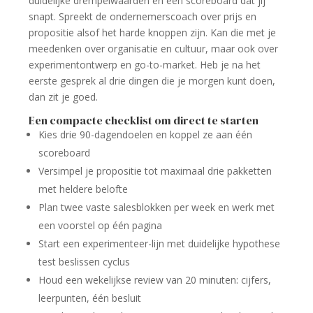
duidelijke drempelwaarden en een scoreboard dat jij
snapt. Spreekt de ondernemerscoach over prijs en
propositie alsof het harde knoppen zijn. Kan die met je
meedenken over organisatie en cultuur, maar ook over
experimentontwerp en go-to-market. Heb je na het
eerste gesprek al drie dingen die je morgen kunt doen,
dan zit je goed.
Een compacte checklist om direct te starten
Kies drie 90-dagendoelen en koppel ze aan één
scoreboard
Versimpel je propositie tot maximaal drie pakketten
met heldere belofte
Plan twee vaste salesblokken per week en werk met
een voorstel op één pagina
Start een experimenteer-lijn met duidelijke hypothese
test beslissen cyclus
Houd een wekelijkse review van 20 minuten: cijfers,
leerpunten, één besluit