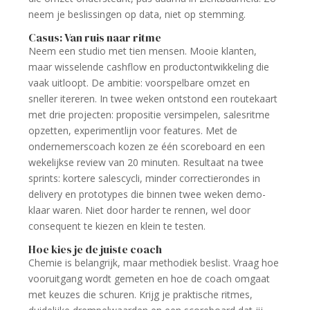
neem je beslissingen op data, niet op stemming.
Casus: Van ruis naar ritme
Neem een studio met tien mensen. Mooie klanten,
maar wisselende cashflow en productontwikkeling die
vaak uitloopt. De ambitie: voorspelbare omzet en
sneller itereren. In twee weken ontstond een routekaart
met drie projecten: propositie versimpelen, salesritme
opzetten, experimentlijn voor features. Met de
ondernemerscoach kozen ze één scoreboard en een
wekelijkse review van 20 minuten. Resultaat na twee
sprints: kortere salescycli, minder correctierondes in
delivery en prototypes die binnen twee weken demo-
klaar waren. Niet door harder te rennen, wel door
consequent te kiezen en klein te testen.
Hoe kies je de juiste coach
Chemie is belangrijk, maar methodiek beslist. Vraag hoe
vooruitgang wordt gemeten en hoe de coach omgaat
met keuzes die schuren. Krijg je praktische ritmes,