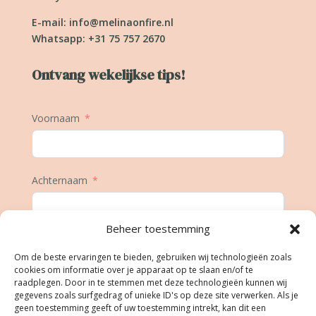
E-mail:
info@melinaonfire.nl
Whatsapp: +31 75 757 2670
Ontvang wekelijkse tips!
Voornaam
Achternaam
Beheer toestemming
E-mail
Om de beste ervaringen te bieden, gebruiken wij technologieën zoals
cookies om informatie over je apparaat op te slaan en/of te
raadplegen. Door in te stemmen met deze technologieën kunnen wij
gegevens zoals surfgedrag of unieke ID's op deze site verwerken. Als je
Geboortedatum
geen toestemming geeft of uw toestemming intrekt, kan dit een