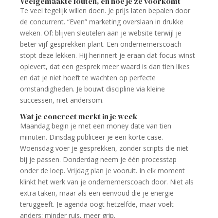
Veelgemaakte fouten, en hoe je ze voorkomt
Te veel tegelijk willen doen. Je prijs laten bepalen door
de concurrent. “Even” marketing overslaan in drukke
weken. Of: blijven sleutelen aan je website terwijl je
beter vijf gesprekken plant. Een ondernemerscoach
stopt deze lekken. Hij herinnert je eraan dat focus winst
oplevert, dat een gesprek meer waard is dan tien likes
en dat je niet hoeft te wachten op perfecte
omstandigheden. Je bouwt discipline via kleine
successen, niet andersom.
Wat je concreet merkt in je week
Maandag begin je met een money date van tien
minuten. Dinsdag publiceer je een korte case.
Woensdag voer je gesprekken, zonder scripts die niet
bij je passen. Donderdag neem je één processtap
onder de loep. Vrijdag plan je vooruit. In elk moment
klinkt het werk van je ondernemerscoach door. Niet als
extra taken, maar als een eenvoud die je energie
teruggeeft. Je agenda oogt hetzelfde, maar voelt
anders: minder ruis, meer grip.