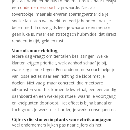
je staat wanneer de ruis toeneemt. Precies daar bewijst
een
ondernemerscoach
zijn waarde. Niet als
toverstokje, maar als ervaren sparringpartner die je
sneller laat zien wat werkt, en eerlijk benoemt wat je
belemmert. In deze gids lees je waarom een mentor
geen luxe is, maar een strategisch hulpmiddel dat direct
rendeert in tijd, geld en rust.
Van ruis naar richting
Iedere dag vraagt om tientallen beslissingen. Welke
klanten krijgen prioriteit, welk aanbod schaaf je bij,
waar zeg je nee tegen. Een ondernemerscoach helpt je
van losse acties naar een richting die klopt met je
doelen. Niet vaag, maar concreet: drie meetbare
uitkomsten voor het komende kwartaal, een eenvoudig
dashboard en een wekelijks ritueel waarin je voortgang
en knelpunten doorloopt. Het effect is bijna banaal en
toch groot. Je werkt niet harder, je werkt consequenter.
Cijfers die sturen in plaats van schrik aanjagen
Veel ondernemers kijken pas naar cijfers als het