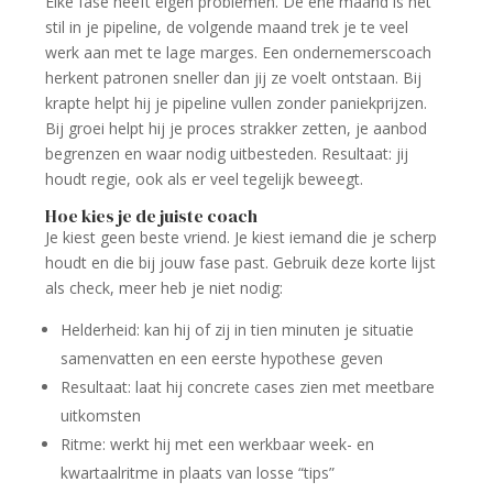
Elke fase heeft eigen problemen. De ene maand is het
stil in je pipeline, de volgende maand trek je te veel
werk aan met te lage marges. Een ondernemerscoach
herkent patronen sneller dan jij ze voelt ontstaan. Bij
krapte helpt hij je pipeline vullen zonder paniekprijzen.
Bij groei helpt hij je proces strakker zetten, je aanbod
begrenzen en waar nodig uitbesteden. Resultaat: jij
houdt regie, ook als er veel tegelijk beweegt.
Hoe kies je de juiste coach
Je kiest geen beste vriend. Je kiest iemand die je scherp
houdt en die bij jouw fase past. Gebruik deze korte lijst
als check, meer heb je niet nodig:
Helderheid: kan hij of zij in tien minuten je situatie
samenvatten en een eerste hypothese geven
Resultaat: laat hij concrete cases zien met meetbare
uitkomsten
Ritme: werkt hij met een werkbaar week- en
kwartaalritme in plaats van losse “tips”