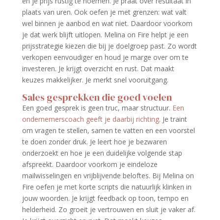
en je prijs rustig te noemen. Je praat over resultaat in
plaats van uren. Ook oefen je met grenzen: wat valt
wel binnen je aanbod en wat niet. Daardoor voorkom
je dat werk blijft uitlopen. Melina on Fire helpt je een
prijsstrategie kiezen die bij je doelgroep past. Zo wordt
verkopen eenvoudiger en houd je marge over om te
investeren. Je krijgt overzicht en rust. Dat maakt
keuzes makkelijker. Je merkt snel vooruitgang.
Sales gesprekken die goed voelen
Een goed gesprek is geen truc, maar structuur.
Een
ondernemerscoach geeft je daarbij richting.
Je traint
om vragen te stellen, samen te vatten en een voorstel
te doen zonder druk. Je leert hoe je bezwaren
onderzoekt en hoe je een duidelijke volgende stap
afspreekt. Daardoor voorkom je eindeloze
mailwisselingen en vrijblijvende beloftes. Bij Melina on
Fire oefen je met korte scripts die natuurlijk klinken in
jouw woorden. Je krijgt feedback op toon, tempo en
helderheid. Zo groeit je vertrouwen en sluit je vaker af.