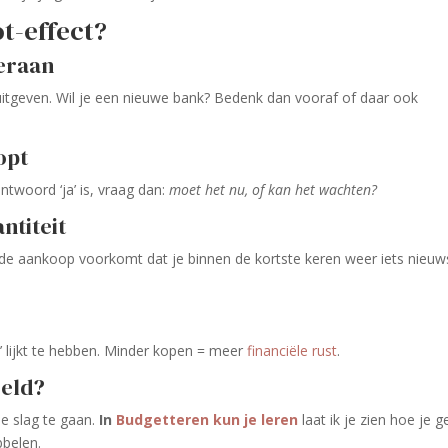
t-effect?
 eraan
 uitgeven. Wil je een nieuwe bank? Bedenk dan vooraf of daar ook
opt
ntwoord ‘ja’ is, vraag dan:
moet het nu, of kan het wachten?
ntiteit
de aankoop voorkomt dat je binnen de kortste keren weer iets nieuw
’ lijkt te hebben. Minder kopen = meer
financiële rust
.
geld?
de slag te gaan.
In
Budgetteren kun je leren
laat ik je zien hoe je g
bbelen.