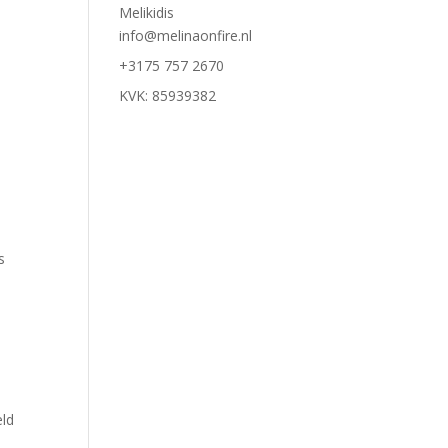
Melikidis
info@melinaonfire.nl
+3175 757 2670
KVK: 85939382
s
eld