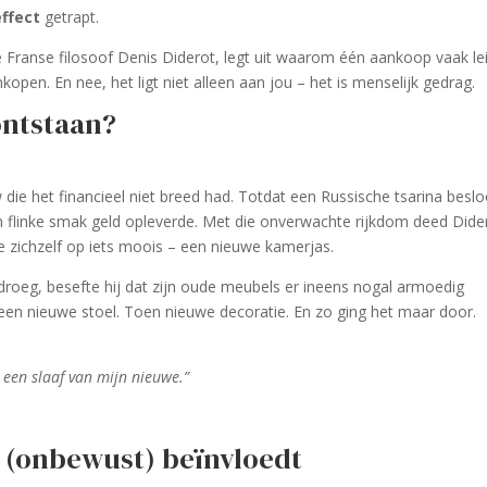
effect
getrapt.
ranse filosoof Denis Diderot, legt uit waarom één aankoop vaak le
open. En nee, het ligt niet alleen aan jou – het is menselijk gedrag.
ontstaan?
die het financieel niet breed had. Totdat een Russische tsarina beslo
n flinke smak geld opleverde. Met die onverwachte rijkdom deed Dide
e zichzelf op iets moois – een nieuwe kamerjas.
droeg, besefte hij dat zijn oude meubels er ineens nogal armoedig
een nieuwe stoel. Toen nieuwe decoratie. En zo ging het maar door.
een slaaf van mijn nieuwe.”
u (onbewust) beïnvloedt