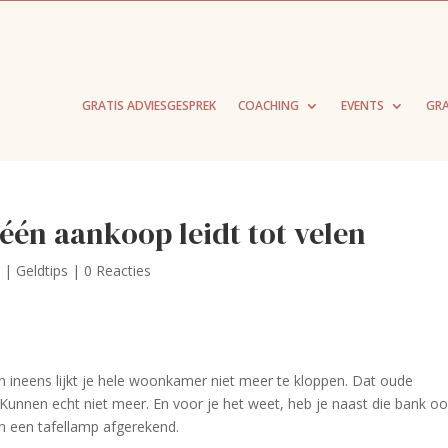
GRATIS ADVIESGESPREK
COACHING
EVENTS
GRA
 één aankoop leidt tot velen
2
|
Geldtips
|
0 Reacties
en ineens lijkt je hele woonkamer niet meer te kloppen. Dat oude
Kunnen echt niet meer. En voor je het weet, heb je naast die bank o
n een tafellamp afgerekend.