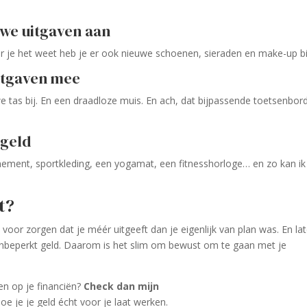
we uitgaven aan
r je het weet heb je er ook nieuwe schoenen, sieraden en make-up bi
uitgaven mee
 tas bij. En een draadloze muis. En ach, dat bijpassende toetsenbord
 geld
ement, sportkleding, een yogamat, een fitnesshorloge… en zo kan ik
t?
l voor zorgen dat je méér uitgeeft dan je eigenlijk van plan was. En la
onbeperkt geld. Daarom is het slim om bewust om te gaan met je
gen op je financiën?
Check dan mijn
e je je geld écht voor je laat werken.