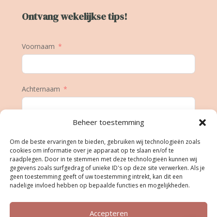
Ontvang wekelijkse tips!
Voornaam
Achternaam
Beheer toestemming
E-mail
Om de beste ervaringen te bieden, gebruiken wij technologieën zoals
cookies om informatie over je apparaat op te slaan en/of te
raadplegen. Door in te stemmen met deze technologieën kunnen wij
gegevens zoals surfgedrag of unieke ID's op deze site verwerken. Als je
Geboortedatum
geen toestemming geeft of uw toestemming intrekt, kan dit een
nadelige invloed hebben op bepaalde functies en mogelijkheden.
Accepteren