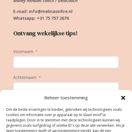
Money mindset coach / Geldcoach
E-mail:
info@melinaonfire.nl
Whatsapp: +31 75 757 2670
Ontvang wekelijkse tips!
Voornaam
Achternaam
Beheer toestemming
E-mail
Om de beste ervaringen te bieden, gebruiken wij technologieën zoals
cookies om informatie over je apparaat op te slaan en/of te
raadplegen. Door in te stemmen met deze technologieën kunnen wij
gegevens zoals surfgedrag of unieke ID's op deze site verwerken. Als je
Geboortedatum
geen toestemming geeft of uw toestemming intrekt, kan dit een