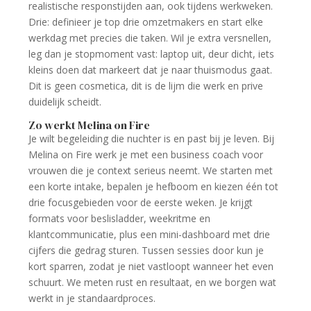
realistische responstijden aan, ook tijdens werkweken.
Drie: definieer je top drie omzetmakers en start elke
werkdag met precies die taken. Wil je extra versnellen,
leg dan je stopmoment vast: laptop uit, deur dicht, iets
kleins doen dat markeert dat je naar thuismodus gaat.
Dit is geen cosmetica, dit is de lijm die werk en prive
duidelijk scheidt.
Zo werkt Melina on Fire
Je wilt begeleiding die nuchter is en past bij je leven. Bij
Melina on Fire werk je met een business coach voor
vrouwen die je context serieus neemt. We starten met
een korte intake, bepalen je hefboom en kiezen één tot
drie focusgebieden voor de eerste weken. Je krijgt
formats voor beslisladder, weekritme en
klantcommunicatie, plus een mini-dashboard met drie
cijfers die gedrag sturen. Tussen sessies door kun je
kort sparren, zodat je niet vastloopt wanneer het even
schuurt. We meten rust en resultaat, en we borgen wat
werkt in je standaardproces.