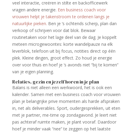
veel interactie, creëren in stilte en backofficewerk
vragen andere energie.
Een business coach voor
vrouwen helpt je takenstroom te ordenen langs je
natuurlijke pieken.
Ben je ‘s ochtends scherp, plan dan
verkoop of schrijven voor dat blok. Bewaar
routinetaken voor het lage deel van de dag. Je koppelt
meteen microgewoontes: korte wandelpauze na elk
leverblok, telefoon uit bij focus, notities direct op één
plek. Kleine dingen, groot effect. Zo houd je energie
over voor thuis en hoef je ‘s avonds niet “bij te komen”
van je eigen planning.
Relaties, gezin en jezelf horen in je plan
Balans is niet alleen een werkwoord, het is ook een
kalender. Samen met een business coach voor vrouwen
plan je belangrijke prive momenten als harde afspraken
in, net als deliverables. Sport, oudergesprekken, uit eten
met je partner, me-time op zondagavond. Je leert niet
pas achteraf ruimte maken, je plant vooraf. Daardoor
hoef je minder vaak “nee” te zeggen op het laatste