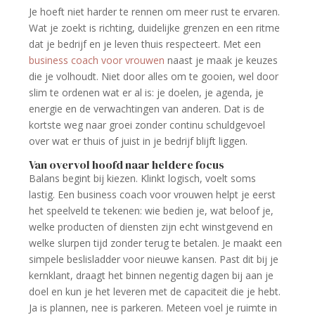
Je hoeft niet harder te rennen om meer rust te ervaren.
Wat je zoekt is richting, duidelijke grenzen en een ritme
dat je bedrijf en je leven thuis respecteert. Met een
business coach voor vrouwen
naast je maak je keuzes
die je volhoudt. Niet door alles om te gooien, wel door
slim te ordenen wat er al is: je doelen, je agenda, je
energie en de verwachtingen van anderen. Dat is de
kortste weg naar groei zonder continu schuldgevoel
over wat er thuis of juist in je bedrijf blijft liggen.
Van overvol hoofd naar heldere focus
Balans begint bij kiezen. Klinkt logisch, voelt soms
lastig. Een business coach voor vrouwen helpt je eerst
het speelveld te tekenen: wie bedien je, wat beloof je,
welke producten of diensten zijn echt winstgevend en
welke slurpen tijd zonder terug te betalen. Je maakt een
simpele beslisladder voor nieuwe kansen. Past dit bij je
kernklant, draagt het binnen negentig dagen bij aan je
doel en kun je het leveren met de capaciteit die je hebt.
Ja is plannen, nee is parkeren. Meteen voel je ruimte in