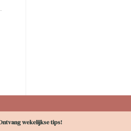
e
…
Ontvang wekelijkse tips!