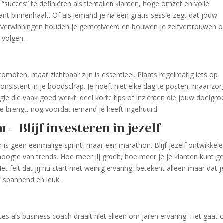
“succes” te definiëren als tientallen klanten, hoge omzet en volle
 klant binnenhaalt. Of als iemand je na een gratis sessie zegt dat jouw
 overwinningen houden je gemotiveerd en bouwen je zelfvertrouwen o
 volgen.
omoten, maar zichtbaar zijn is essentieel. Plaats regelmatig iets op
consistent in je boodschap. Je hoeft niet elke dag te posten, maar zor
gie die vaak goed werkt: deel korte tips of inzichten die jouw doelgro
rde brengt, nog voordat iemand je heeft ingehuurd.
 Blijf investeren in jezelf
s geen eenmalige sprint, maar een marathon. Blijf jezelf ontwikkele
e hoogte van trends. Hoe meer jij groeit, hoe meer je je klanten kunt g
et feit dat jij nu start met weinig ervaring, betekent alleen maar dat j
t spannend en leuk.
cces als business coach draait niet alleen om jaren ervaring. Het gaat