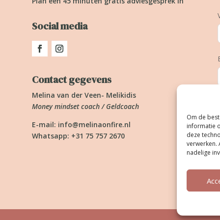
Plan een 45 minuten gratis adviesgesprek in
Social media
Contact gegevens
Melina van der Veen- Melikidis
Money mindset coach / Geldcoach
Om de beste
E-mail:
info@melinaonfire.nl
informatie 
deze techno
Whatsapp: +31 75 757 2670
verwerken. 
nadelige in
Acc