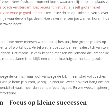
r” voelt. Newsflash: dat moment komt waarschijnlijk nooit. In plaats v
ness coach Amsterdam. Dat betekent niet dat je jezelf groter moet
t zien waar je goed in bent.
Deel je inzichten op LinkedIn, vertel over
arin je waardevolle tips deelt. Hoe vaker mensen jou zien en horen, ho
an zaken heeft.
ard. Hoe meer mensen weten dat jij bestaat, hoe groter je kans op
ents of workshops. Vertel wat je doet zonder een salespitch van twin
g hebben. Het mooie is: vaak kennen mensen wel iemand die iemand ke
-mondreclame is en blijft een van de krachtigste marketingtools.
wege de kennis, maar ook vanwege de klik. In een stad vol coaches
 wie je bent: je humor, je stijl, je energie. Wees ook niet bang om eer
henticiteit vaak meer dan een perfecte façade. En wie weet, inspireer 
omfortzone.
 – Focus op kleine successen