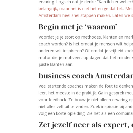
ervaring. Logisch dat je denkt: “Kan ik hier wel 
belangrijk, maar het is niet het enige dat telt. M
Amsterdam heel snel stappen maken. Laten we sa
Begin met je ‘waarom’
Voordat je je stort op methodes, klanten en marke
coach worden? Is het omdat je mensen wilt hel
anderen wilt inspireren? Of omdat je vrijheid zoe
motor die je motiveert op dagen dat het minder soep
juiste klanten aan.
business coach Amsterdam 
Veel startende coaches maken de fout te denken d
leert het meeste in de praktijk. Ga in gesprek me
voor feedback. Zo bouw je niet alleen ervaring op,
niet alles zelf uit te vinden. Zoek inspiratie bi
volg een korte opleiding. Zie het als een combina
Zet jezelf neer als expert, 