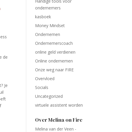
Handige tools voor
ondernemers
h
kasboek
Money Mindset
Ondernemen
ness
Ondernemerscoach
online geld verdienen
je de
Online ondernemen
Onze weg naar FIRE
Overvloed
t? Je
Socials
il
Uncategorized
oeft
virtuele assistent worden
f
Over Melina on Fire
Melina van der Veen -