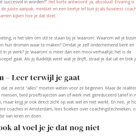
echt succesvol in worden?”
Het korte antwoord: ja, absoluut! Ervaring is
et de juiste aanpak, mindset en een beetje lef kun jij als business coac
men kijken hoe je dat doet.
ting, is het slim om stil te staan bij je ‘waarom’. Waarom wil je busi
pen hun dromen waar te maken? Omdat je zelf ondernemend bent en
kt in je werk? Je ‘waarom’ is meer dan een mooi verhaaltje; het is de
el gaat. Als jij duidelijk weet wat je drijft, straal je dat uit en trek 
– Leer terwijl je gaat
at ze eerst “alles” moeten weten voor ze beginnen. Maar de realitei
t mensen, bied proeftrajecten aan of werk met gereduceerd tarief in ru
 maar krijg je ook direct zicht op wat wel en niet werkt. En nee, je h
j andere coaches in Amsterdam, lees boeken over coachingstechnieken, o
tie van leren en doen.
ook al voel je je dat nog niet