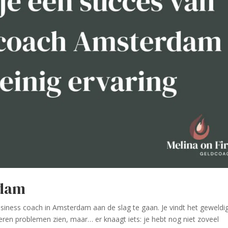
rdam
business coach in Amsterdam aan de slag te gaan. Je vindt het geweld
eren problemen zien, maar… er knaagt iets: je hebt nog niet zoveel