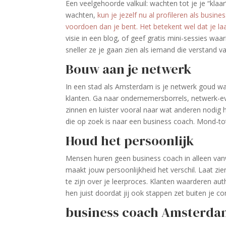
Een veelgehoorde valkuil: wachten tot je je “klaa
wachten,
kun je jezelf nu al profileren als busi
voordoen dan je bent. Het betekent wel dat je laa
visie in een blog, of geef gratis mini-sessies wa
sneller ze je gaan zien als iemand die verstand v
Bouw aan je netwerk
In een stad als Amsterdam is je netwerk goud wa
klanten. Ga naar ondernemersborrels, netwerk-ev
zinnen en luister vooral naar wat anderen nodi
die op zoek is naar een business coach. Mond-tot
Houd het persoonlijk
Mensen huren geen business coach in alleen van
maakt jouw persoonlijkheid het verschil. Laat zien
te zijn over je leerproces. Klanten waarderen aut
hen juist doordat jij ook stappen zet buiten je c
business coach Amsterdam