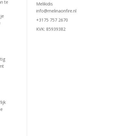
an te
Melikidis
info@melinaonfire.nl
 je
+3175 757 2670
e
KVK: 85939382
tig
nt
lijk
je