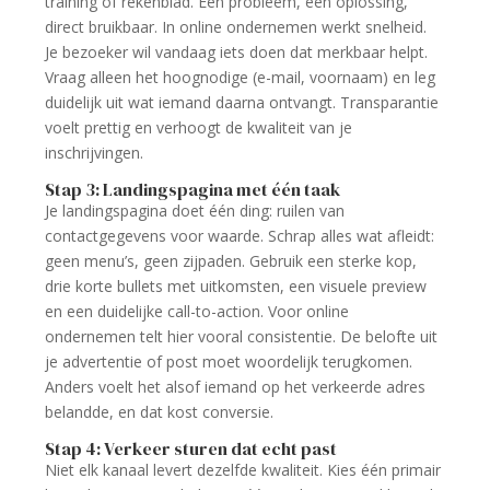
training of rekenblad. Eén probleem, één oplossing,
direct bruikbaar. In online ondernemen werkt snelheid.
Je bezoeker wil vandaag iets doen dat merkbaar helpt.
Vraag alleen het hoognodige (e-mail, voornaam) en leg
duidelijk uit wat iemand daarna ontvangt. Transparantie
voelt prettig en verhoogt de kwaliteit van je
inschrijvingen.
Stap 3: Landingspagina met één taak
Je landingspagina doet één ding: ruilen van
contactgegevens voor waarde. Schrap alles wat afleidt:
geen menu’s, geen zijpaden. Gebruik een sterke kop,
drie korte bullets met uitkomsten, een visuele preview
en een duidelijke call-to-action. Voor online
ondernemen telt hier vooral consistentie. De belofte uit
je advertentie of post moet woordelijk terugkomen.
Anders voelt het alsof iemand op het verkeerde adres
belandde, en dat kost conversie.
Stap 4: Verkeer sturen dat echt past
Niet elk kanaal levert dezelfde kwaliteit. Kies één primair