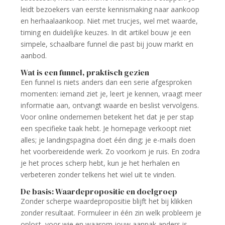
leidt bezoekers van eerste kennismaking naar aankoop
en herhaalaankoop. Niet met trucjes, wel met waarde,
timing en duidelijke keuzes. In dit artikel bouw je een
simpele, schaalbare funnel die past bij jouw markt en
aanbod.
Wat is een funnel, praktisch gezien
Een funnel is niets anders dan een serie afgesproken
momenten: iemand ziet je, leert je kennen, vraagt meer
informatie aan, ontvangt waarde en beslist vervolgens.
Voor online ondernemen betekent het dat je per stap
een specifieke taak hebt. Je homepage verkoopt niet
alles; je landingspagina doet één ding; je e-mails doen
het voorbereidende werk. Zo voorkom je ruis. En zodra
je het proces scherp hebt, kun je het herhalen en
verbeteren zonder telkens het wiel uit te vinden.
De basis: Waardepropositie en doelgroep
Zonder scherpe waardepropositie blijft het bij klikken
zonder resultaat. Formuleer in één zin welk probleem je
oplost, voor wie en waarom jouw aanpak anders is.