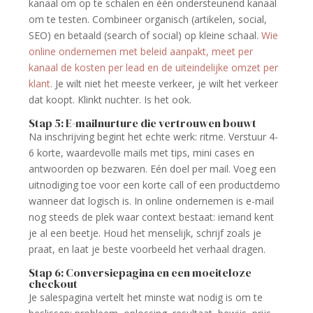
kanaal om op te schalen en één ondersteunend kanaal
om te testen. Combineer organisch (artikelen, social,
SEO) en betaald (search of social) op kleine schaal.
Wie
online ondernemen met beleid aanpakt, meet per
kanaal de kosten per lead en de uiteindelijke omzet per
klant.
Je wilt niet het meeste verkeer, je wilt het verkeer
dat koopt. Klinkt nuchter. Is het ook.
Stap 5: E-mailnurture die vertrouwen bouwt
Na inschrijving begint het echte werk: ritme. Verstuur 4-
6 korte, waardevolle mails met tips, mini cases en
antwoorden op bezwaren. Eén doel per mail. Voeg een
uitnodiging toe voor een korte call of een productdemo
wanneer dat logisch is. In online ondernemen is e-mail
nog steeds de plek waar context bestaat: iemand kent
je al een beetje. Houd het menselijk, schrijf zoals je
praat, en laat je beste voorbeeld het verhaal dragen.
Stap 6: Conversiepagina en een moeiteloze
checkout
Je salespagina vertelt het minste wat nodig is om te