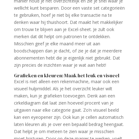
manier houd je het overzichtelijk en zie je snel waar je
wellicht kunt besparen. Door een vaste set categorieën
te gebruiken, hoef je niet bij elke transactie na te
denken waar hij thuishoort. Dat maakt het makkelijker
om trouw te blijven aan je Excel-sheet. Je zult ook
merken dat dit helpt om patronen te ontdekken.
Misschien geef je elke maand meer uit aan
boodschappen dan je dacht, of zie je dat je meerdere
abonnementen hebt die je eigenlijk niet gebruikt. Dat
zijn precies de inzichten waar je wat aan hebt!
Grafieken en kleuren: Maak het leuk en visueel
Excel is niet alleen een rekenmachine, maar ook een
visueel hulpmiddel. Als je het overzicht leuker wilt
maken, kun je grafieken toevoegen. Denk aan een
cirkeldiagram dat laat zien hoeveel procent van je
uitgaven naar elke categorie gaat. Zo’n visueel beeld
kan een eyeopener zijn. Ook kun je cellen automatisch
laten kleuren als je over een bepaald bedrag heengaat.
Dat helpt je om meteen te zien waar je misschien
moet bijsturen. Door op deze manier te werken, voelt