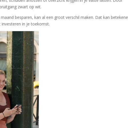
ren, schulden aflossen of overzicht krijgen in je vaste lasten. Door
oruitgang zwart op wit.
er maand besparen, kan al een groot verschil maken. Dat kan beteken
t investeren in je toekomst.