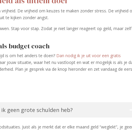
eid als ultiem doel
 vrijheid. De vrijheid om keuzes te maken zonder stress. De vrijheid
uit te kijken zonder angst.
uwen. Stap voor stap. Zodat je niet langer reageert op geld, maar zelf
 als budget coach
 tijd is om het anders te doen?
Dan nodig ik je uit voor een gratis
ar jouw situatie, waar het nu vastloopt en wat er mogelijk is als je d
derheid. Plan je gesprek via de knop hieronder en zet vandaag de eer
 ik geen grote schulden heb?
odsituaties. Juist als je merkt dat er elke maand geld “weglekt”, je ge