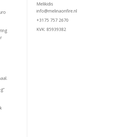
Melikidis
info@melinaonfire.nl
uro
+3175 757 2670
KVK: 85939382
ring
r
aal.
eg”
.
k