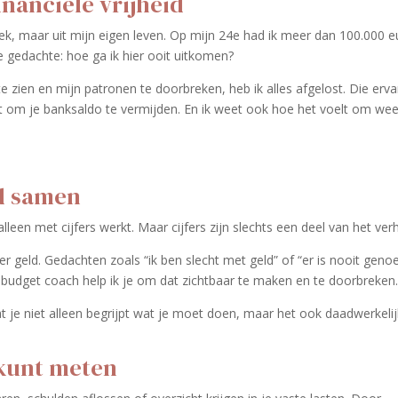
inanciële vrijheid
ek, maar uit mijn eigen leven. Op mijn 24e had ik meer dan 100.000 e
e gedachte: hoe ga ik hier ooit uitkomen?
 zien en mijn patronen te doorbreken, heb ik alles afgelost. Die erva
lt om je banksaldo te vermijden. En ik weet ook hoe het voelt om wee
jd samen
en met cijfers werkt. Maar cijfers zijn slechts een deel van het verh
er geld. Gedachten zoals “ik ben slecht met geld” of “er is nooit geno
s budget coach help ik je om dat zichtbaar te maken en te doorbreken
 je niet alleen begrijpt wat je moet doen, maar het ook daadwerkelij
 kunt meten