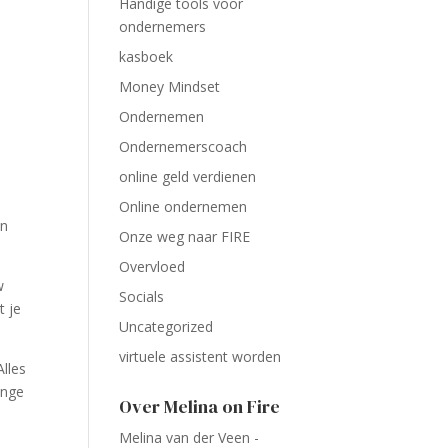
Handige tools voor
ondernemers
kasboek
Money Mindset
Ondernemen
Ondernemerscoach
online geld verdienen
Online ondernemen
in
Onze weg naar FIRE
Overvloed
w
Socials
t je
Uncategorized
virtuele assistent worden
Alles
ange
Over Melina on Fire
Melina van der Veen -