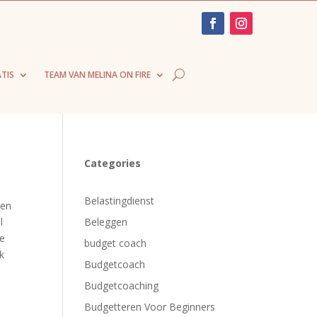
TIS
TEAM VAN MELINA ON FIRE
Categories
Belastingdienst
sen
l
Beleggen
ve
budget coach
ik
Budgetcoach
Budgetcoaching
Budgetteren Voor Beginners