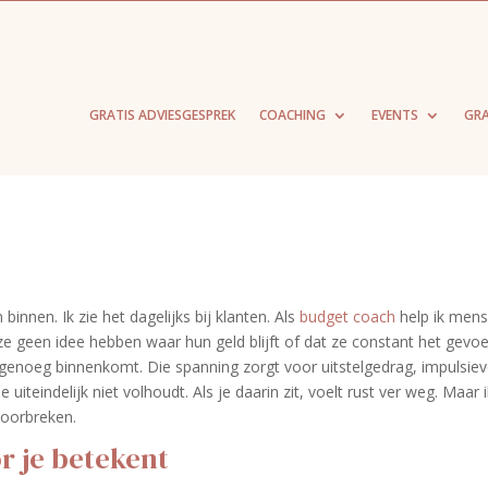
GRATIS ADVIESGESPREK
COACHING
EVENTS
GRA
innen. Ik zie het dagelijks bij klanten. Als
budget coach
help ik men
ze geen idee hebben waar hun geld blijft of dat ze constant het gevoe
er genoeg binnenkomt. Die spanning zorgt voor uitstelgedrag, impulsie
iteindelijk niet volhoudt. Als je daarin zit, voelt rust ver weg. Maar 
 doorbreken.
r je betekent